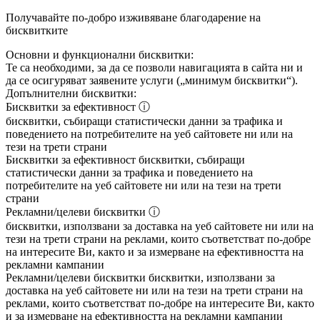
Получавайте по-добро изживяване благодарение на
бисквитките
Основни и функционални бисквитки:
Те са необходими, за да се позволи навигацията в сайта ни и
да се осигуряват заявените услуги („минимум бисквитки“).
Допълнителни бисквитки:
Бисквитки за ефективност
ⓘ
бисквитки, събиращи статистически данни за трафика и
поведението на потребителите на уеб сайтовете ни или на
тези на трети страни
Бисквитки за ефективност
бисквитки, събиращи
статистически данни за трафика и поведението на
потребителите на уеб сайтовете ни или на тези на трети
страни
Рекламни/целеви бисквитки
ⓘ
бисквитки, използвани за доставка на уеб сайтовете ни или на
тези на трети страни на реклами, които съответстват по-добре
на интересите Ви, както и за измерване на ефективността на
рекламни кампании
Рекламни/целеви бисквитки
бисквитки, използвани за
доставка на уеб сайтовете ни или на тези на трети страни на
реклами, които съответстват по-добре на интересите Ви, както
и за измерване на ефективността на рекламни кампании