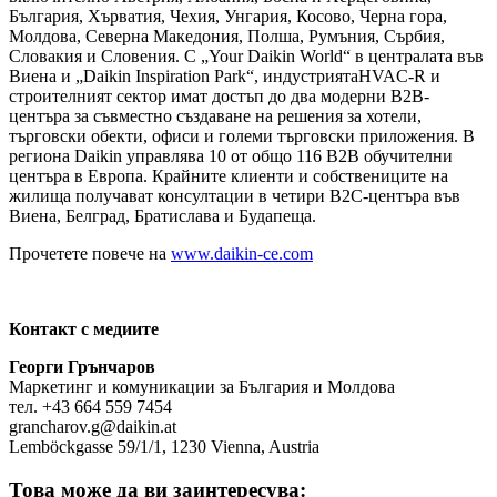
България, Хърватия, Чехия, Унгария, Косово, Черна гора,
Молдова, Северна Македония, Полша, Румъния, Сърбия,
Словакия и Словения. С „Your Daikin World“ в централата във
Виена и „Daikin Inspiration Park“, индустриятаHVAC-R и
строителният сектор имат достъп до два модерни B2B-
центъра за съвместно създаване на решения за хотели,
търговски обекти, офиси и големи търговски приложения. В
региона Daikin управлява 10 от общо 116 B2B обучителни
центъра в Европа. Крайните клиенти и собствениците на
жилища получават консултации в четири B2C-центъра във
Виена, Белград, Братислава и Будапеща.
Прочетете повече на
www.daikin-ce.com
Контакт с медиите
Георги Грънчаров
Маркетинг и комуникации за България и Молдова
тел. +43 664 559 7454
grancharov.g@daikin.at
Lemböckgasse 59/1/1, 1230 Vienna, Austria
Това може да ви заинтересува: