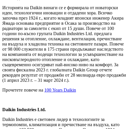
Историята на Daikin винаги се е формирала от новаторски
идеи, технологични иновации и отдадени хора. Всичко
започва през 1924 г., когато младият японски инженер Акира
Ямада основава предприятие в Осака за производство на
радиатори за самолети с екип от 15 души. Повече от 100
години по-късно групата Daikin Industries Ltd. предлага
решения за отопление, охлаждане, вентилация, пречистване
на въздуха и хладилна техника на световните пазари. Повече
от 98 000 служители в 175 страни продължават наследството
на компанията от водещи технологии за усъвършенстване на
нисковъглеродното отопление и охлаждане, като
същевременно осигуряват най-високо ниво на комфорт. За
своята фискална 2023 г. глобалната Daikin Group отчете
рекорден резултат от продажби от 28 милиарда евро продажби
(1 април 2023 г. – 31 март 2024 г.).
Прочетете повече на
100 Years Daikin
Daikin Industries Ltd.
Daikin Industries е световен лидер в технологиите за
термопомпи, климатизация и пречистване на въздуха, като