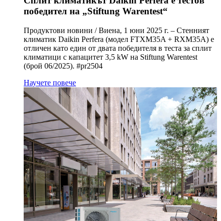
Сплит климатикът Daikin Perfera е тестов
победител на „Stiftung Warentest“
Продуктови новини / Виена, 1 юни 2025 г. – Стенният
климатик Daikin Perfera (модел FTXM35A + RXM35A) е
отличен като един от двата победителя в теста за сплит
климатици с капацитет 3,5 kW на Stiftung Warentest
(брой 06/2025). #pr2504
Научете повече