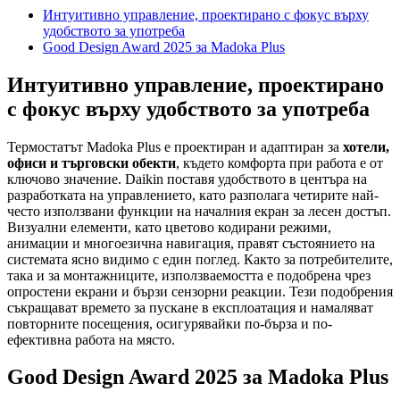
Интуитивно управление, проектирано с фокус върху
удобството за употреба
Good Design Award 2025 за Madoka Plus
Интуитивно управление, проектирано
с фокус върху удобството за употреба
Термостатът Madoka Plus е проектиран и адаптиран за
хотели,
офиси и търговски обекти
, където комфорта при работа е от
ключово значение. Daikin поставя удобството в центъра на
разработката на управлението, като разполага четирите най-
често използвани функции на началния екран за лесен достъп.
Визуални елементи, като цветово кодирани режими,
анимации и многоезична навигация, правят състоянието на
системата ясно видимо с един поглед. Както за потребителите,
така и за монтажниците, използваемостта е подобрена чрез
опростени екрани и бързи сензорни реакции. Тези подобрения
съкращават времето за пускане в експлоатация и намаляват
повторните посещения, осигурявайки по-бърза и по-
ефективна работа на място.
Good Design Award 2025 за Madoka Plus