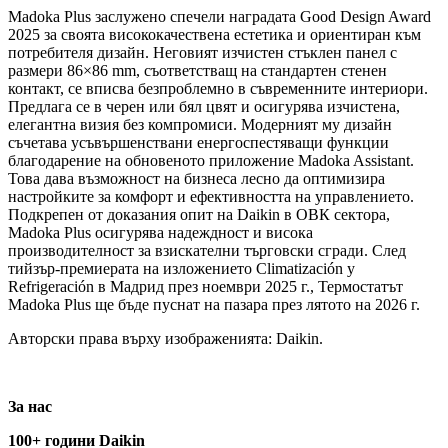
Madoka Plus заслужено спечели наградата Good Design Award
2025 за своята висококачествена естетика и ориентиран към
потребителя дизайн. Неговият изчистен стъклен панел с
размери 86×86 mm, съответстващ на стандартен стенен
контакт, се вписва безпроблемно в съвременните интериори.
Предлага се в черен или бял цвят и осигурява изчистена,
елегантна визия без компромиси. Модерният му дизайн
съчетава усъвършенствани енергоспестяващи функции
благодарение на обновеното приложение Madoka Assistant.
Това дава възможност на бизнеса лесно да оптимизира
настройките за комфорт и ефективността на управлението.
Подкрепен от доказания опит на Daikin в ОВК сектора,
Madoka Plus осигурява надеждност и висока
производителност за взискателни търговски сгради. След
тийзър-премиерата на изложението Climatización y
Refrigeración в Мадрид през ноември 2025 г., Термостатът
Madoka Plus ще бъде пуснат на пазара през лятото на 2026 г.
Авторски права върху изображенията: Daikin.
За нас
100+ години Daikin