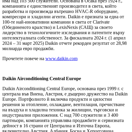
има над 103 500 служители. Основана в Осака през 1924 г.,
компанията е единственият производител в света, който
разработва и произвежда вътрешно HVAC-R оборудване,
компресори и хладилни агенти. Daikin е призната за една от
100-те най-иновативни компании в света от Clarivate
(Обединеното кралство) и LexisNexis (САЩ) за своето
лидерство в технологичните изследвания и патентите върху
интелектуалната собственост. За фискалната 2024 г. (1 април
2024 – 31 март 2025) Daikin отчете рекорден резултат от 28,98
милиарда евро продажби.
Прочетете повече на
www.daikin.com
Daikin Airconditioning Central Europe
Daikin Airconditioning Central Europe, основана през 1999 г. с
централа във Виена, Австрия, е дъщерно дружество на Daikin
Europe. Портфолиото й включва продукти и цялостни
решения за отопление, охлаждане, вентилация, пречистване
на въздуха и хладилна техника за жилищни, търговски и
индустриални приложения. С над 700 служители и 3 400
партньори, компанията управлява продажбите и сервизната
дейност в 16 страни от Централна и Източна Европа,
включително Австрия, Албания, Босна и Херцеговина,