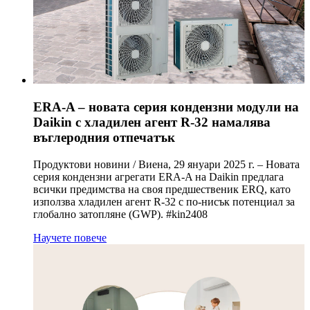
ERA-A – новата серия кондензни модули на
Daikin с хладилен агент R-32 намалява
въглеродния отпечатък
Продуктови новини / Виена, 29 януари 2025 г. – Новата
серия кондензни агрегати ERA-A на Daikin предлага
всички предимства на своя предшественик ERQ, като
използва хладилен агент R-32 с по-нисък потенциал за
глобално затопляне (GWP). #kin2408
Научете повече