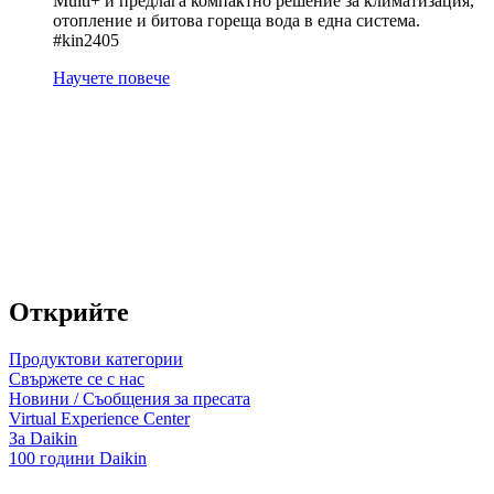
Multi+ и предлага компактно решение за климатизация,
отопление и битова гореща вода в една система.
#kin2405
Научете повече
Открийте
Продуктови категории
Свържете се с нас
Новини / Съобщения за пресата
Virtual Experience Center
За Daikin
100 години Daikin