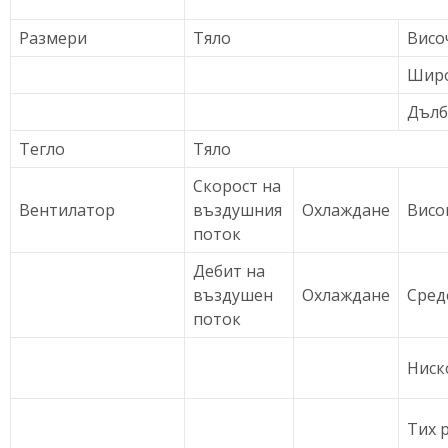
Размери
Тяло
Висо
Шир
Дълб
Тегло
Тяло
Скорост на
Вентилатор
въздушния
Охлаждане
Висо
поток
Дебит на
въздушен
Охлаждане
Сред
поток
Ниск
Тих 