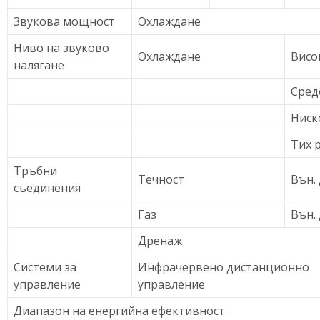
Звукова мощност
Охлаждане
Ниво на звуково
Охлаждане
Висо
налягане
Сред
Ниск
Тих 
Тръбни
Tечност
Вън. 
съединения
Газ
Вън. 
Дренаж
Системи за
Инфрачервено дистанционно
управление
управление
Диапазон на енергийна ефективност