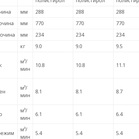
полистирол
полистирол
полисти
чина
мм
288
288
288
очина
мм
770
770
770
очина
мм
234
234
234
кг
9.0
9.0
9.5
м³/
к
10.8
10.8
11.1
мин
м³/
ен
8.1
8.1
8.7
мин
м³/
о
6.1
6.1
6.4
мин
м³/
режим
5.4
5.4
5.4
мин