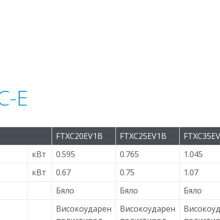
C-E
FTXC20EV1B
FTXC25EV1B
FTXC35E
кВт
0.595
0.765
1.045
кВт
0.67
0.75
1.07
Бяло
Бяло
Бяло
Високоударен
Високоударен
Високоу