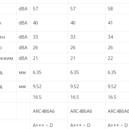
dBA
57
57
58
к
dBA
40
40
41
ен
dBA
33
33
34
о
dBA
26
26
26
режим
dBA
21
21
22
д.
мм
6.35
6.35
6.35
д.
мм
9.52
9.52
9.52
16.5
16.5
16.5
ARC486A6
ARC486A6
ARC486A
A+++ ~ D
A+++ ~ D
A+++ ~ D