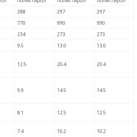
рол
полистирол
полистирол
полистирол
288
297
297
770
990
990
234
273
273
9.5
13.0
13.0
12.5
20.4
20.4
9.9
14.5
14.5
8.1
12.5
12.5
7.4
10.2
10.2