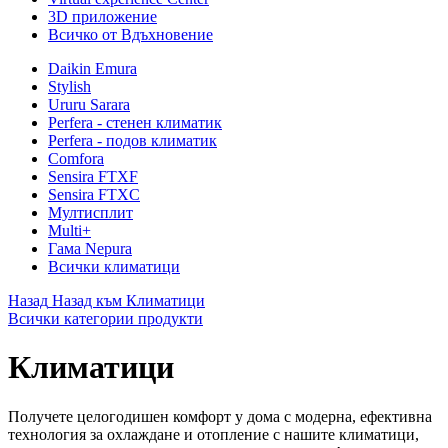
3D приложение
Всичко от Вдъхновение
Daikin Emura
Stylish
Ururu Sarara
Perfera - стенен климатик
Perfera - подов климатик
Comfora
Sensira FTXF
Sensira FTXC
Мултисплит
Multi+
Гама Nepura
Всички климатици
Назад
Назад към Климатици
Всички категории продукти
Климатици
Получете целогодишен комфорт у дома с модерна, ефективна
технология за охлаждане и отопление с нашите климатици,