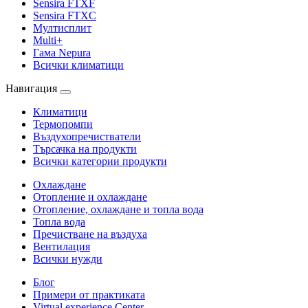
Sensira FTXF
Sensira FTXC
Мултисплит
Multi+
Гама Nepura
Всички климатици
Навигация
Климатици
Термопомпи
Въздухопречистватели
Търсачка на продукти
Всички категории продукти
Охлаждане
Отопление и охлаждане
Отопление, охлаждане и топла вода
Топла вода
Пречистване на въздуха
Вентилация
Всички нужди
Блог
Примери от практиката
Virtual experience Center