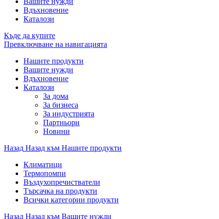
Вашите нужди
Вдъхновение
Каталози
Къде да купите
Превключване на навигацията
Нашите продукти
Вашите нужди
Вдъхновение
Каталози
За дома
За бизнеса
За индустрията
Партньори
Новини
Назад
Назад към Нашите продукти
Климатици
Термопомпи
Въздухопречистватели
Търсачка на продукти
Всички категории продукти
Назад
Назад към Вашите нужди