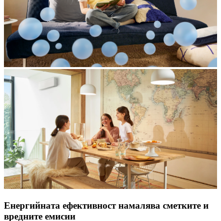
Енергийната ефективност намалява сметките и
вредните емисии