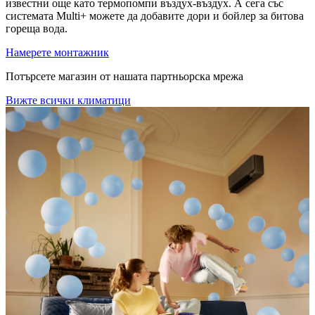
известни още като термопомпи въздух-въздух. А сега със
системата Multi+ можете да добавите дори и бойлер за битова
гореща вода.
Намерете монтажник
Потърсете магазин от нашата партньорска мрежа
Вижте всички климатици