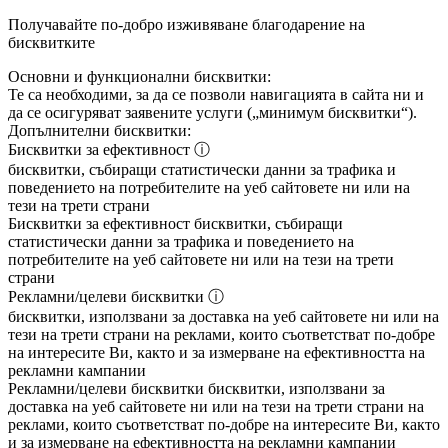
Получавайте по-добро изживяване благодарение на
бисквитките
Основни и функционални бисквитки:
Те са необходими, за да се позволи навигацията в сайта ни и
да се осигуряват заявените услуги („минимум бисквитки“).
Допълнителни бисквитки:
Бисквитки за ефективност
ⓘ
бисквитки, събиращи статистически данни за трафика и
поведението на потребителите на уеб сайтовете ни или на
тези на трети страни
Бисквитки за ефективност
бисквитки, събиращи
статистически данни за трафика и поведението на
потребителите на уеб сайтовете ни или на тези на трети
страни
Рекламни/целеви бисквитки
ⓘ
бисквитки, използвани за доставка на уеб сайтовете ни или на
тези на трети страни на реклами, които съответстват по-добре
на интересите Ви, както и за измерване на ефективността на
рекламни кампании
Рекламни/целеви бисквитки
бисквитки, използвани за
доставка на уеб сайтовете ни или на тези на трети страни на
реклами, които съответстват по-добре на интересите Ви, както
и за измерване на ефективността на рекламни кампании