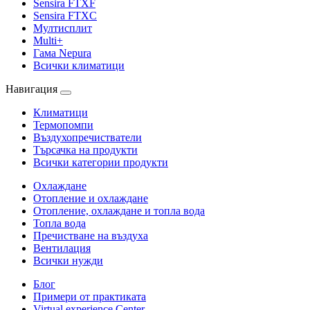
Sensira FTXF
Sensira FTXC
Мултисплит
Multi+
Гама Nepura
Всички климатици
Навигация
Климатици
Термопомпи
Въздухопречистватели
Търсачка на продукти
Всички категории продукти
Охлаждане
Отопление и охлаждане
Отопление, охлаждане и топла вода
Топла вода
Пречистване на въздуха
Вентилация
Всички нужди
Блог
Примери от практиката
Virtual experience Center