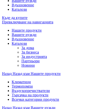
Вашите нужди
Вдъхновение
Каталози
Къде да купите
Превключване на навигацията
Нашите продукти
Вашите нужди
Вдъхновение
Каталози
За дома
За бизнеса
За индустрията
Партньори
Новини
Назад
Назад към Нашите продукти
Климатици
Термопомпи
Въздухопречистватели
Търсачка на продукти
Всички категории продукти
Назад
Назад към Вашите нужди