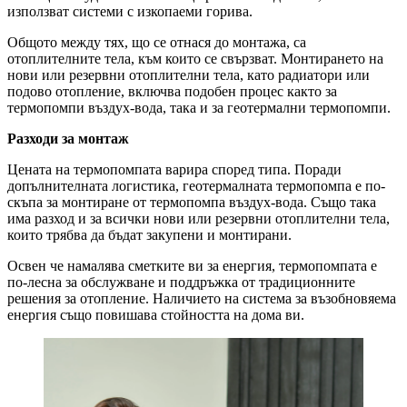
използват системи с изкопаеми горива.
Общото между тях, що се отнася до монтажа, са
отоплителните тела, към които се свързват. Монтирането на
нови или резервни отоплителни тела, като радиатори или
подово отопление, включва подобен процес както за
термопомпи въздух-вода, така и за геотермални термопомпи.
Разходи за монтаж
Цената на термопомпата варира според типа. Поради
допълнителната логистика, геотермалната термопомпа е по-
скъпа за монтиране от термопомпа въздух-вода. Също така
има разход и за всички нови или резервни отоплителни тела,
които трябва да бъдат закупени и монтирани.
Освен че намалява сметките ви за енергия, термопомпата е
по-лесна за обслужване и поддръжка от традиционните
решения за отопление. Наличието на система за възобновяема
енергия също повишава стойността на дома ви.