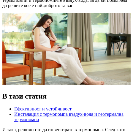
термопомпи и термопомпите въздух-вода, за да ви помогнем
да решите кое е най-доброто за вас
В тази статия
Ефективност и устойчивост
Инсталация с термопомпа въздух-вода и геотермална
термопомпа
И така, решили сте да инвестирате в термопомпа. След като