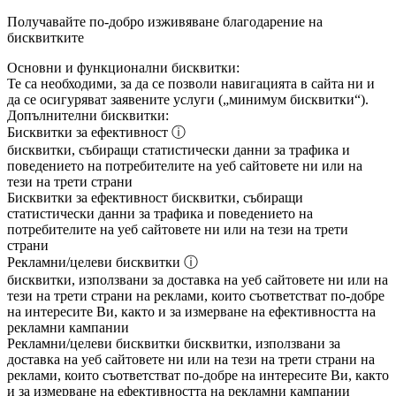
Получавайте по-добро изживяване благодарение на
бисквитките
Основни и функционални бисквитки:
Те са необходими, за да се позволи навигацията в сайта ни и
да се осигуряват заявените услуги („минимум бисквитки“).
Допълнителни бисквитки:
Бисквитки за ефективност
ⓘ
бисквитки, събиращи статистически данни за трафика и
поведението на потребителите на уеб сайтовете ни или на
тези на трети страни
Бисквитки за ефективност
бисквитки, събиращи
статистически данни за трафика и поведението на
потребителите на уеб сайтовете ни или на тези на трети
страни
Рекламни/целеви бисквитки
ⓘ
бисквитки, използвани за доставка на уеб сайтовете ни или на
тези на трети страни на реклами, които съответстват по-добре
на интересите Ви, както и за измерване на ефективността на
рекламни кампании
Рекламни/целеви бисквитки
бисквитки, използвани за
доставка на уеб сайтовете ни или на тези на трети страни на
реклами, които съответстват по-добре на интересите Ви, както
и за измерване на ефективността на рекламни кампании