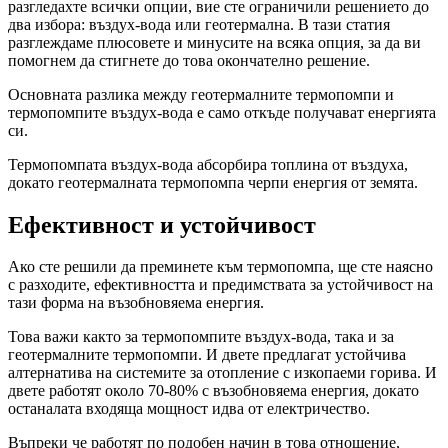
разгледахте всички опции, вие сте ограничили решението до
два избора: въздух-вода или геотермална. В тази статия
разглеждаме плюсовете и минусите на всяка опция, за да ви
помогнем да стигнете до това окончателно решение.
Основната разлика между геотермалните термопомпи и
термопомпите въздух-вода е само откъде получават енергията
си.
Термопомпата въздух-вода абсорбира топлина от въздуха,
докато геотермалната термопомпа черпи енергия от земята.
Ефективност и устойчивост
Ако сте решили да преминете към термопомпа, ще сте наясно
с разходите, ефективността и предимствата за устойчивост на
тази форма на възобновяема енергия.
Това важи както за термопомпите въздух-вода, така и за
геотермалните термопомпи. И двете предлагат устойчива
алтернатива на системите за отопление с изкопаеми горива. И
двете работят около 70-80% с възобновяема енергия, докато
останалата входяща мощност идва от електричество.
Въпреки че работят по подобен начин в това отношение,