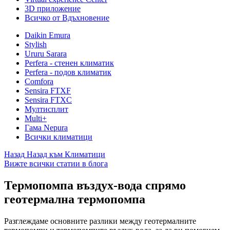
3D приложение
Всичко от Вдъхновение
Daikin Emura
Stylish
Ururu Sarara
Perfera - стенен климатик
Perfera - подов климатик
Comfora
Sensira FTXF
Sensira FTXC
Мултисплит
Multi+
Гама Nepura
Всички климатици
Назад
Назад към Климатици
Вижте всички статии в блога
Термопомпа въздух-вода спрямо
геотермална термопомпа
Разглеждаме основните разлики между геотермалните