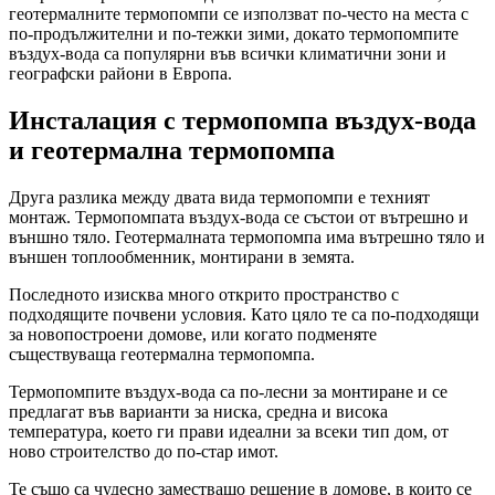
геотермалните термопомпи се използват по-често на места с
по-продължителни и по-тежки зими, докато термопомпите
въздух-вода са популярни във всички климатични зони и
географски райони в Европа.
Инсталация с термопомпа въздух-вода
и геотермална термопомпа
Друга разлика между двата вида термопомпи е техният
монтаж. Термопомпата въздух-вода се състои от вътрешно и
външно тяло. Геотермалната термопомпа има вътрешно тяло и
външен топлообменник, монтирани в земята.
Последното изисква много открито пространство с
подходящите почвени условия. Като цяло те са по-подходящи
за новопостроени домове, или когато подменяте
съществуваща геотермална термопомпа.
Термопомпите въздух-вода са по-лесни за монтиране и се
предлагат във варианти за ниска, средна и висока
температура, което ги прави идеални за всеки тип дом, от
ново строителство до по-стар имот.
Те също са чудесно заместващо решение в домове, в които се