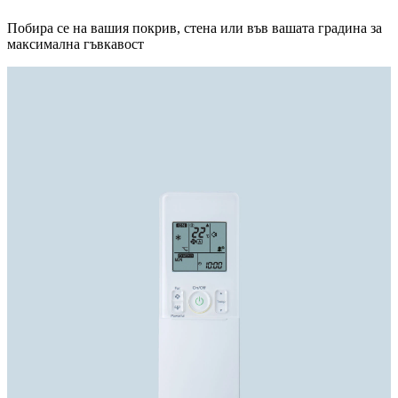
Побира се на вашия покрив, стена или във вашата градина за
максимална гъвкавост