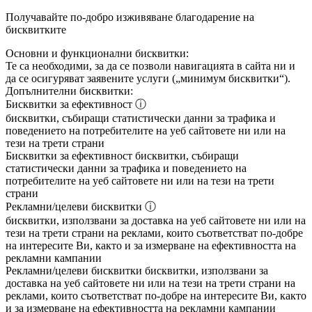
Получавайте по-добро изживяване благодарение на
бисквитките
Основни и функционални бисквитки:
Те са необходими, за да се позволи навигацията в сайта ни и
да се осигуряват заявените услуги („минимум бисквитки“).
Допълнителни бисквитки:
Бисквитки за ефективност
ⓘ
бисквитки, събиращи статистически данни за трафика и
поведението на потребителите на уеб сайтовете ни или на
тези на трети страни
Бисквитки за ефективност
бисквитки, събиращи
статистически данни за трафика и поведението на
потребителите на уеб сайтовете ни или на тези на трети
страни
Рекламни/целеви бисквитки
ⓘ
бисквитки, използвани за доставка на уеб сайтовете ни или на
тези на трети страни на реклами, които съответстват по-добре
на интересите Ви, както и за измерване на ефективността на
рекламни кампании
Рекламни/целеви бисквитки
бисквитки, използвани за
доставка на уеб сайтовете ни или на тези на трети страни на
реклами, които съответстват по-добре на интересите Ви, както
и за измерване на ефективността на рекламни кампании