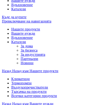
Вашите нужди
Вдъхновение
Каталози
Къде да купите
Превключване на навигацията
Нашите продукти
Вашите нужди
Вдъхновение
Каталози
За дома
За бизнеса
За индустрията
Партньори
Новини
Назад
Назад към Нашите продукти
Климатици
Термопомпи
Въздухопречистватели
Търсачка на продукти
Всички категории продукти
Назад
Назад към Вашите нужди