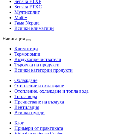
Sensira FTXF
Sensira FTXC
Мултисплит
Multi+
Гама Nepura
Всички климатици
Навигация
Климатици
Термопомпи
Въздухопречистватели
Търсачка на продукти
Всички категории продукти
Охлаждане
Отопление и охлаждане
Отопление, охлаждане и топла вода
Топла вода
Пречистване на въздуха
Вентилация
Всички нужди
Блог
Примери от практиката
Virtual experience Center