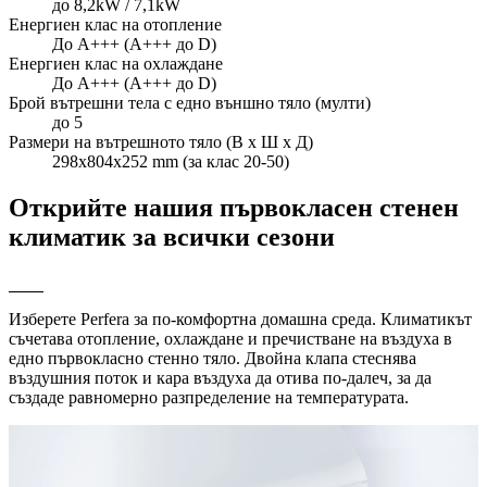
до 8,2kW / 7,1kW
Енергиен клас на отопление
До A+++ (A+++ до D)
Енергиен клас на охлаждане
До A+++ (A+++ до D)
Брой вътрешни тела с едно външно тяло (мулти)
до 5
Размери на вътрешното тяло (В x Ш x Д)
298x804x252 mm (за клас 20-50)
Открийте нашия първокласен стенен
климатик за всички сезони
Изберете Perfera за по-комфортна домашна среда. Климатикът
съчетава отопление, охлаждане и пречистване на въздуха в
едно първокласно стенно тяло. Двойна клапа стеснява
въздушния поток и кара въздуха да отива по-далеч, за да
създаде равномерно разпределение на температурата.