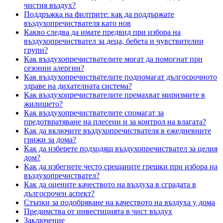
чистия въздух?
Поддръжка на филтрите: как да поддържате
въздухопречиствателя като нов
Какво следва да имате предвид при избора на
въздухопречиствател за деца, бебета и чувствителни
групи?
Как въздухопречиствателите могат да помогнат при
сезонни алергии?
Как въздухопречиствателите подпомагат дългосрочното
здраве на дихателната система?
Как въздухопречиствателите премахват миризмите в
жилището?
Как въздухопречиствателите спомагат за
предотвратяване на плесени и за контрол на влагата?
Как да включите въздухопречиствателя в ежедневните
грижи за дома?
Как да изберете подходящ въздухопречиствател за целия
дом?
Как да избегнете често срещаните грешки при избора на
въздухопречиствател?
Как да оцените качеството на въздуха в сградата в
дългосрочен аспект?
Стъпки за подобряване на качеството на въздуха у дома
Предимства от инвестицията в чист въздух
Заключение