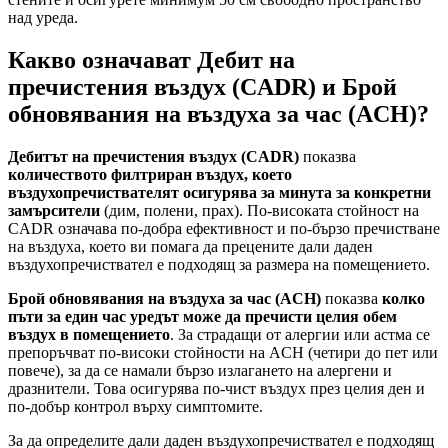
над уреда.
Какво означават Дебит на
пречистения въздух (CADR) и Брой
обновявания на въздуха за час (ACH)?
Дебитът на пречистения въздух (CADR)
показва
количеството филтриран въздух, което
въздухопречиствателят осигурява за минута за конкретни
замърсители
(дим, полени, прах). По-високата стойност на
CADR означава по-добра ефективност и по-бързо пречистване
на въздуха, което ви помага да прецените дали даден
въздухопречиствател е подходящ за размера на помещението.
Брой обновявания на въздуха за час (ACH)
показва
колко
пъти за един час уредът може да пречисти целия обем
въздух в помещението
. За страдащи от алергии или астма се
препоръчват по-високи стойности на ACH (четири до пет или
повече), за да се намали бързо излагането на алергени и
дразнители. Това осигурява по-чист въздух през целия ден и
по-добър контрол върху симптомите.
За да определите дали даден въздухопречиствател е подходящ