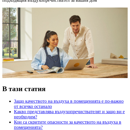
подходящия въздухопречиствател за вашия дом
В тази статия
Защо качеството на въздуха в помещенията е по-важно
от всичко останало
Какво представлява въздухопречиствателят и защо ви е
необходим?
Кои са скритите опасности за качеството на въздуха в
помещенията?