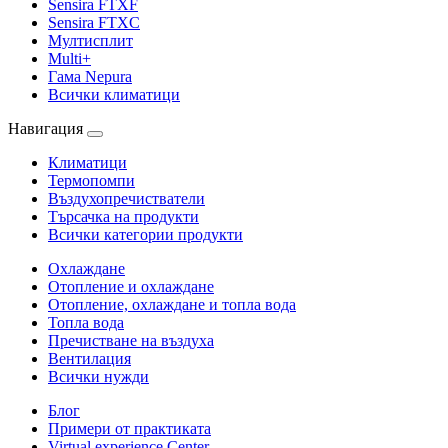
Sensira FTXF
Sensira FTXC
Мултисплит
Multi+
Гама Nepura
Всички климатици
Навигация
Климатици
Термопомпи
Въздухопречистватели
Търсачка на продукти
Всички категории продукти
Охлаждане
Отопление и охлаждане
Отопление, охлаждане и топла вода
Топла вода
Пречистване на въздуха
Вентилация
Всички нужди
Блог
Примери от практиката
Virtual experience Center