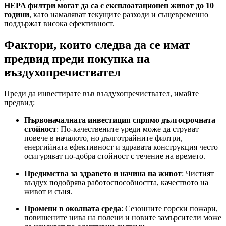
HEPA филтри могат да са с експлоатационен живот до 10
години
, като намаляват текущите разходи и същевременно
поддържат висока ефективност.
Фактори, които следва да се имат
предвид преди покупка на
въздухопречиствател
Преди да инвестирате във въздухопречиствател, имайте
предвид:
Първоначалната инвестиция спрямо дългосрочната
стойност
: По-качествените уреди може да струват
повече в началото, но дълготрайните филтри,
енергийната ефективност и здравата конструкция често
осигуряват по-добра стойност с течение на времето.
Предимства за здравето и начина на живот
: Чистият
въздух подобрява работоспособността, качеството на
живот и съня.
Промени в околната среда
: Сезонните горски пожари,
повишените нива на полени и новите замърсители може