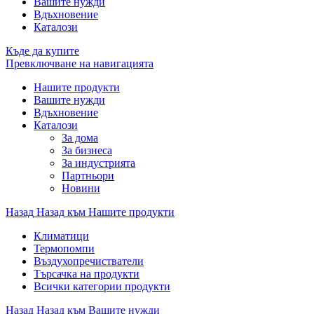
Вашите нужди
Вдъхновение
Каталози
Къде да купите
Превключване на навигацията
Нашите продукти
Вашите нужди
Вдъхновение
Каталози
За дома
За бизнеса
За индустрията
Партньори
Новини
Назад
Назад към Нашите продукти
Климатици
Термопомпи
Въздухопречистватели
Търсачка на продукти
Всички категории продукти
Назад
Назад към Вашите нужди