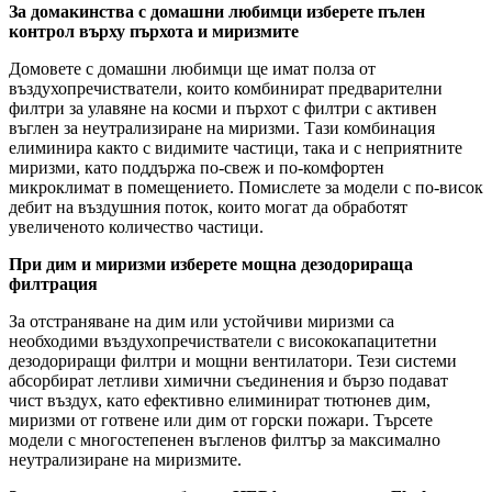
За домакинства с домашни любимци изберете пълен
контрол върху пърхота и миризмите
Домовете с домашни любимци ще имат полза от
въздухопречистватели, които комбинират предварителни
филтри за улавяне на косми и пърхот с филтри с активен
въглен за неутрализиране на миризми. Тази комбинация
елиминира както с видимите частици, така и с неприятните
миризми, като поддържа по-свеж и по-комфортен
микроклимат в помещението. Помислете за модели с по-висок
дебит на въздушния поток, които могат да обработят
увеличеното количество частици.
При дим и миризми изберете мощна дезодорираща
филтрация
За отстраняване на дим или устойчиви миризми са
необходими въздухопречистватели с висококапацитетни
дезодориращи филтри и мощни вентилатори. Тези системи
абсорбират летливи химични съединения и бързо подават
чист въздух, като ефективно елиминират тютюнев дим,
миризми от готвене или дим от горски пожари. Търсете
модели с многостепенен въгленов филтър за максимално
неутрализиране на миризмите.