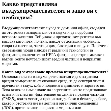
Какво представлява
въздухопречиствателят и защо ви е
необходим?
Въздухопречиствателят
е уред за дома или офиса, създаден
да отстранява замърсители от въздуха и да подобрява
неговото качество. Той улавя и премахва замърсители във
въздуха като прах, полени, пърхот от домашни любимци,
спори на плесени, частици дим, бактерии и вируси. Повечето
съвременни уреди използват различни технологии за
филтрация, включително HEPA филтри и филтри с активен
въглен, които неутрализират вредни частици и неприятни
миризми.
Какъв вид замърсяване премахва въздухопречиствателят?
Основната цел на въздухопречиствателя е да отстранява
вредни замърсители от околната среда, за да осигури чист и
пречистен въздух, който подпомага дишането и здравето ви.
Това включва намаляване на алергените, които предизвикват
астма или алергии, филтриране на фините прахови частици
(PM2,5), които могат да проникнат дълбоко в белите дробове,
както и отстраняване на летливи органични съединения
(ЛОС), причиняващи неприятни миризми или