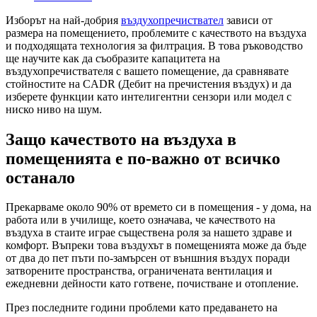
Изборът на най-добрия
въздухопречиствател
зависи от
размера на помещението, проблемите с качеството на въздуха
и подходящата технология за филтрация. В това ръководство
ще научите как да съобразите капацитета на
въздухопречиствателя с вашето помещение, да сравнявате
стойностите на CADR (Дебит на пречистения въздух) и да
изберете функции като интелигентни сензори или модел с
ниско ниво на шум.
Защо качеството на въздуха в
помещенията е по-важно от всичко
останало
Прекарваме около 90% от времето си в помещения - у дома, на
работа или в училище, което означава, че качеството на
въздуха в стаите играе съществена роля за нашето здраве и
комфорт. Въпреки това въздухът в помещенията може да бъде
от два до пет пъти по-замърсен от външния въздух поради
затворените пространства, ограничената вентилация и
ежедневни дейности като готвене, почистване и отопление.
През последните години проблеми като предаването на