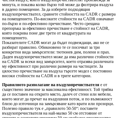
минута, и показва колко бързо той може да филтрира въздуха
в дадено помещение. За да изберете подходящия
въздухопречиствател, сравнете стойността на CADR с размера
на помещението. По-високите стойности на CADR означават
по-бързо и по-ефективно пречистване. Често срещана
препоръка за ефективно пречистване е стойност на CADR,
която покрива поне две трети от квадратурата на
помещението.
Показателите CADR могат да бъдат подвеждащи, ако не се
разбират правилно. Обикновено те се посочват за три
конкретни вида замърсители: тютюнев дим, полени и прах.
Даден въздухопречиствател може да има различни стойности
на CADR за всеки вид замърсител, което отразява различната
му ефективност при различни размери на частиците. За
цялостно пречистване на въздуха търсете модел с постоянно
високи стойности на CADR и в трите категории.
Правилното разполагане на въздухопречиствателя
е от
съществено значение за максимална ефективност. Той трябва
да се поставен на открито място, далеч от стени или мебели,
които могат да пречат на въздушния поток, и по възможност
близо до източници на замърсяване като врати или прозорци.
Полезно правило тук е „правилото 50-50“: поставете
въздухопречиствателя на най-малко 50 см отстояние от
стените и осигурете минимум 50 см свободно пространство