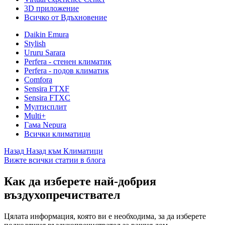
3D приложение
Всичко от Вдъхновение
Daikin Emura
Stylish
Ururu Sarara
Perfera - стенен климатик
Perfera - подов климатик
Comfora
Sensira FTXF
Sensira FTXC
Мултисплит
Multi+
Гама Nepura
Всички климатици
Назад
Назад към Климатици
Вижте всички статии в блога
Как да изберете най-добрия
въздухопречиствател
Цялата информация, която ви е необходима, за да изберете