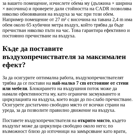
за вашето помещение, изчислете обема му (дължина × ширина
× височина) и проверете дали стойността на CADR позволява
няколко обновявания на въздуха за час при този обем.
Например помещение от 27 m² с височина на тавана 2,4 m има
обем около 65 кубични метра въздух, който трябва да бъде
пречистван няколко пъти на час. Това гарантира ефективно и
постоянно пречистване на въздуха.
Къде да поставите
въздухопречиствателя за максимален
ефект?
За да осигурите оптимална работа, въздухопречиствателят
трябва да се постави на
най-малко 7 cm отстояние от стени
или мебели
. Блокирането на въздушния поток може да
намали ефективността му, като ограничи засмукването и
циркулацията на въздуха, което води до по-слабо пречистване.
Осигурете достатъчно свободно място от всички страни на
уреда, за да позволите правилно движение на въздуха.
Поставете въздухопречиствателя на
открито място
, където
въздухът може да циркулира свободно около него; по
възможност близо до източници на замърсяване като врати,