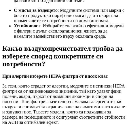
да изискват по-адаптивни системи.
С мисъл за бъдещето
: Модулните системи или марки с
богато продуктово портфолио могат да отговорят на
променящите се потребности на домакинствата.
Устойчивост
: Избирайте енергийно ефективни модели
с филтри с дълъг експлоатационен живот, за да
намалите въздействието върху околната среда.
Какъв въздухопречиствател трябва да
изберете според конкретните си
потребности?
При алергии изберете HEPA филтри от висок клас
За тези, които страдат от алергии, моделите с истински HEPA
филтри са от жизненоважно значение, тъй като улавят фини
полени, акари, пърхот от домашни любимци и спори на
плесени. Тези филтри значително намаляват алергените във
въздуха и спомагат за ограничаване на симптоми като кихане
и запушен нос. Търсете модели, които са подходящи за
размера на помещението и осигуряват съответните стойности
на ACH за оптимален ефект.