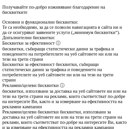
Получавайте по-добро изживяване благодарение на
бисквитките
Основни и функционални бисквитки:
Те са необходими, за да се позволи навигацията в сайта ни и
да се осигуряват заявените услуги („минимум бисквитки“).
Допълнителни бисквитки:
Бисквитки за ефективност
ⓘ
бисквитки, събиращи статистически данни за трафика и
поведението на потребителите на уеб сайтовете ни или на
тези на трети страни
Бисквитки за ефективност
бисквитки, събиращи
статистически данни за трафика и поведението на
потребителите на уеб сайтовете ни или на тези на трети
страни
Рекламни/целеви бисквитки
ⓘ
бисквитки, използвани за доставка на уеб сайтовете ни или на
тези на трети страни на реклами, които съответстват по-добре
на интересите Ви, както и за измерване на ефективността на
рекламни кампании
Рекламни/целеви бисквитки
бисквитки, използвани за
доставка на уеб сайтовете ни или на тези на трети страни на
реклами, които съответстват по-добре на интересите Ви, както
и за измерване на ефективността на рекламни кампании