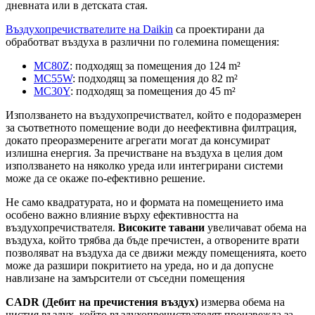
дневната или в детската стая.
Въздухопречиствателите на Daikin
са проектирани да
обработват въздуха в различни по големина помещения:
MC80Z
: подходящ за помещения до 124 m²
MC55W
: подходящ за помещения до 82 m²
MC30Y
: подходящ за помещения до 45 m²
Използването на въздухопречиствател, който е подоразмерен
за съответното помещение води до неефективна филтрация,
докато преоразмерените агрегати могат да консумират
излишна енергия. За пречистване на въздуха в целия дом
използването на няколко уреда или интегрирани системи
може да се окаже по-ефективно решение.
Не само квадратурата, но и формата на помещението има
особено важно влияние върху ефективността на
въздухопречиствателя.
Високите тавани
увеличават обема на
въздуха, който трябва да бъде пречистен, а отворените врати
позволяват на въздуха да се движи между помещенията, което
може да разшири покритието на уреда, но и да допусне
навлизане на замърсители от съседни помещения
CADR (Дебит на пречистения въздух)
измерва обема на
чистия въздух, който въздухопречиствателят произвежда за