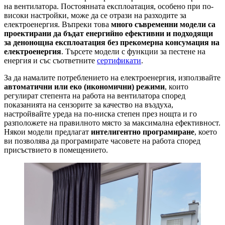
на вентилатора. Постоянната експлоатация, особено при по-
високи настройки, може да се отрази на разходите за
електроенергия. Въпреки това
много съвременни модели са
проектирани да бъдат енергийно ефективни и подходящи
за денонощна експлоатация без прекомерна консумация на
електроенергия
. Търсете модели с функции за пестене на
енергия и със съответните
сертификати
.
За да намалите потреблението на електроенергия, използвайте
автоматични или еко (икономични) режими
, които
регулират степента на работа на вентилатора според
показанията на сензорите за качество на въздуха,
настройвайте уреда на по-ниска степен през нощта и го
разположете на правилното място за максимална ефективност.
Някои модели предлагат
интелигентно програмиране
, което
ви позволява да програмирате часовете на работа според
присъствието в помещението.