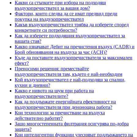
Какви са стъпките при избора на подходящ
въздухопречиствател за вашия дом?
Фактори, които следва да се имат предвид преди
покупка на въздухопречиствател
Какъв въздухопречиствател трябва да изберете според
конкретните си потребности?
Как да изберете подходящия въздухопречиствател за
вашата стая?
Какво означават Дебит на пречистения въздух (CADR) и
Брой обновявания на въздуха за час (ACH)?
Къде да поставите въздухопречиствателя за максимален
ефект?
Преносими решения: премествайте
въздухопречиствателя там, където е най-необходим
Кой въздухопречиствател е най-подходящ за спални,
кухни и дневни?
Какво е нивото на шум при работа на
въздухопречиствателите?
Как да поддържате енергийната ефективност на
въздухопречиствателя при денонощна работа?
Кои технологии за пречистване на въздуха
действително работят?
Защо многостепенната филтрация осигурява по-добра
защита?
Кои интелигентни функции улесняват поддържането на