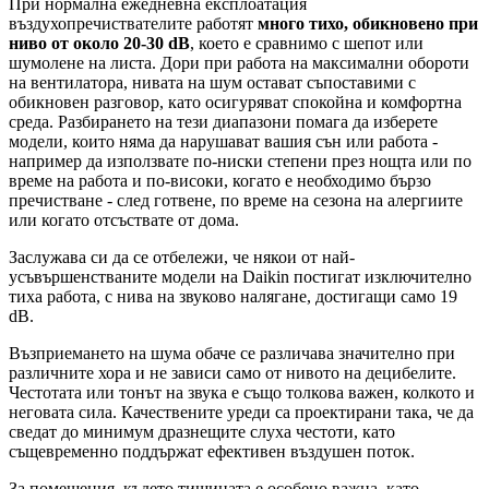
При нормална ежедневна експлоатация
въздухопречиствателите работят
много тихо, обикновено при
ниво от около 20-30 dB
, което е сравнимо с шепот или
шумолене на листа. Дори при работа на максимални обороти
на вентилатора, нивата на шум остават съпоставими с
обикновен разговор, като осигуряват спокойна и комфортна
среда. Разбирането на тези диапазони помага да изберете
модели, които няма да нарушават вашия сън или работа -
например да използвате по-ниски степени през нощта или по
време на работа и по-високи, когато е необходимо бързо
пречистване - след готвене, по време на сезона на алергиите
или когато отсъствате от дома.
Заслужава си да се отбележи, че някои от най-
усъвършенстваните модели на Daikin постигат изключително
тиха работа, с нива на звуково налягане, достигащи само 19
dB.
Възприемането на шума обаче се различава значително при
различните хора и не зависи само от нивото на децибелите.
Честотата или тонът на звука е също толкова важен, колкото и
неговата сила. Качествените уреди са проектирани така, че да
сведат до минимум дразнещите слуха честоти, като
същевременно поддържат ефективен въздушен поток.
За помещения, където тишината е особено важна, като