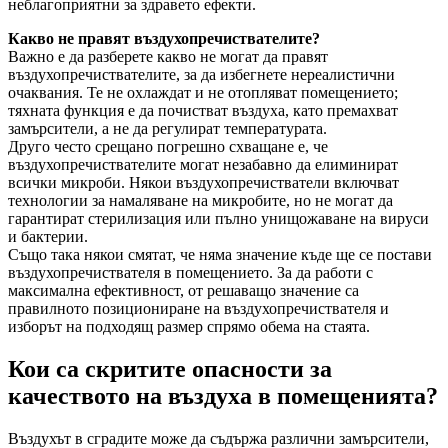
неблагоприятни за здравето ефекти.
Какво не правят въздухопречиствателите?
Важно е да разберете какво не могат да правят
въздухопречиствателите, за да избегнете нереалистични
очаквания. Те не охлаждат и не отопляват помещението;
тяхната функция е да почистват въздуха, като премахват
замърсители, а не да регулират температурата.
Друго често срещано погрешно схващане е, че
въздухопречиствателите могат незабавно да елиминират
всички микроби. Някои въздухопречистватели включват
технологии за намаляване на микробите, но не могат да
гарантират стерилизация или пълно унищожаване на вируси
и бактерии.
Също така някои смятат, че няма значение къде ще се постави
въздухопречиствателя в помещението. За да работи с
максимална ефективност, от решаващо значение са
правилното позициониране на въздухопречиствателя и
изборът на подходящ размер спрямо обема на стаята.
Кои са скритите опасности за
качеството на въздуха в помещенията?
Въздухът в сградите може да съдържа различни замърсители,