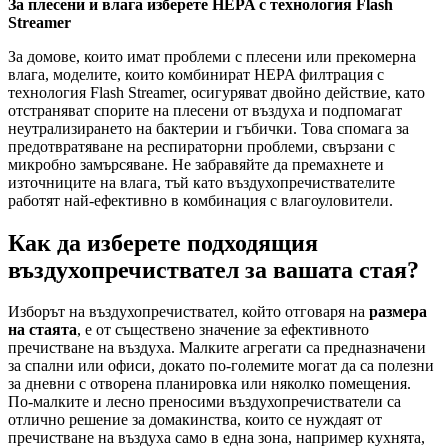
За плесени и влага изберете HEPA с технология Flash
Streamer
За домове, които имат проблеми с плесени или прекомерна
влага, моделите, които комбинират HEPA филтрация с
технология Flash Streamer, осигуряват двойно действие, като
отстраняват спорите на плесени от въздуха и подпомагат
неутрализирането на бактерии и гъбички. Това спомага за
предотвратяване на респираторни проблеми, свързани с
микробно замърсяване. Не забравяйте да премахнете и
източниците на влага, тъй като въздухопречиствателите
работят най-ефективно в комбинация с влагоуловители.
Как да изберете подходящия
въздухопречиствател за вашата стая?
Изборът на въздухопречиствател, който отговаря на
размера
на стаята
, е от съществено значение за ефективното
пречистване на въздуха. Малките агрегати са предназначени
за спални или офиси, докато по-големите могат да са полезни
за дневни с отворена планировка или няколко помещения.
По-малките и лесно преносими въздухопречистватели са
отлично решение за домакинства, които се нуждаят от
пречистване на въздуха само в една зона, например кухнята,