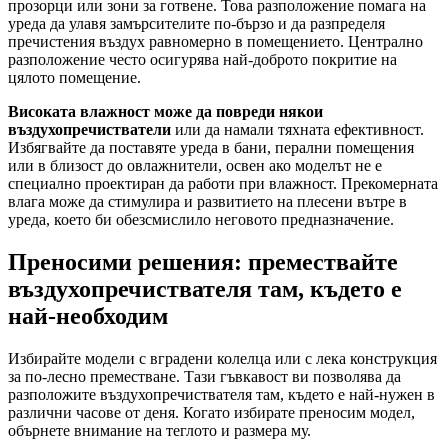
прозорци или зони за готвене. Това разположение помага на
уреда да улавя замърсителите по-бързо и да разпределя
пречистения въздух равномерно в помещението. Централно
разположение често осигурява най-доброто покритие на
цялото помещение.
Високата влажност може да повреди някои
въздухопречистватели
или да намали тяхната ефективност.
Избягвайте да поставяте уреда в бани, перални помещения
или в близост до овлажнители, освен ако моделът не е
специално проектиран да работи при влажност. Прекомерната
влага може да стимулира и развитието на плесени вътре в
уреда, което би обезсмислило неговото предназначение.
Преносими решения: премествайте
въздухопречиствателя там, където е
най-необходим
Избирайте модели с вградени колелца или с лека конструкция
за по-лесно преместване. Тази гъвкавост ви позволява да
разположите въздухопречиствателя там, където е най-нужен в
различни часове от деня. Когато избирате преносим модел,
обърнете внимание на теглото и размера му.