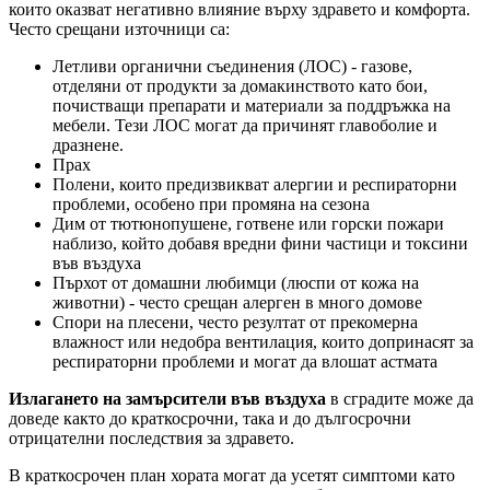
които оказват негативно влияние върху здравето и комфорта.
Често срещани източници са:
Летливи органични съединения (ЛОС) - газове,
отделяни от продукти за домакинството като бои,
почистващи препарати и материали за поддръжка на
мебели. Тези ЛОС могат да причинят главоболие и
дразнене.
Прах
Полени, които предизвикват алергии и респираторни
проблеми, особено при промяна на сезона
Дим от тютюнопушене, готвене или горски пожари
наблизо, който добавя вредни фини частици и токсини
във въздуха
Пърхот от домашни любимци (люспи от кожа на
животни) - често срещан алерген в много домове
Спори на плесени, често резултат от прекомерна
влажност или недобра вентилация, които допринасят за
респираторни проблеми и могат да влошат астмата
Излагането на замърсители във въздуха
в сградите може да
доведе както до краткосрочни, така и до дългосрочни
отрицателни последствия за здравето.
В краткосрочен план хората могат да усетят симптоми като