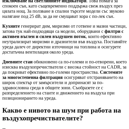
изключване на светлинните индикатори
. Това помага за
спокоен сън, като същевременно поддържа свеж въздух през
цялата нощ. За ползване в спални търсете модели със звуково
налягане под 25 dB, за да не смущават хора с по-лек сън.
Кухните
генерират дим, миризми от готвене и мазни частици,
затова тук най-подходящи са модели, оборудвани с
филтри с
активен въглен и силен въздушен поток
, които ефективно
неутрализират миризми и дразнители във въздуха. Поставяйте
уреда далеч от директни източници на топлина и осигурете
достатъчна вентилация около уреда.
Дневните стаи
обикновено са по-големи и по-отворени, което
изисква въздухопречистватели с висока стойност на CADR, за
да покриват ефективно по-големи пространства.
Системите
за многостепенна филтрация
осигуряват отстраняването на
широк спектър от замърсители и допринасят за по-
здравословна среда в общите зони. Съобразете се с
разпределението на стаите и движението на въздуха при
позиционирането на уреда.
Какво е нивото на шум при работа на
въздухопречиствателите?