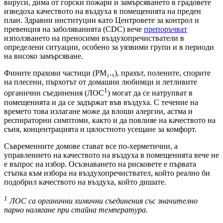
вируси, дима от горски пожари и замърсяването в градовете
изведоха качеството на въздуха в помещенията на преден
план. Здравни институции като Центровете за контрол и
превенция на заболяванията (CDC) вече
препоръчват
използването на преносими въздухопречистватели в
определени ситуации, особено за уязвими групи и в периоди
на високо замърсяване.
Фините прахови частици (PM₂.₅), прахът, полените, спорите
на плесени, пърхотът от домашни любимци и летливите
1
органични съединения (ЛOC
) могат да се натрупват в
помещенията и да се задържат във въздуха. С течение на
времето това излагане може да влоши алергии, астма и
респираторни симптоми, както и да повлияе на качеството на
съня, концентрацията и цялостното усещане за комфорт.
Съвременните домове стават все по-херметични, а
управлението на качеството на въздуха в помещенията вече не
е въпрос на избор. Осъзнаването на рисковете е първата
стъпка към избора на въздухопречиствател, който реално би
подобрил качеството на въздуха, който дишате.
1
ЛОС са органични химични съединения със значително
парно налягане при стайна температура.