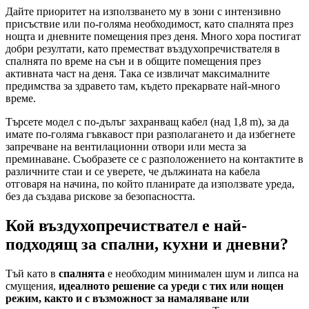
Дайте приоритет на използването му в зони с интензивно
присъствие или по-голяма необходимост, като спалнята през
нощта и дневните помещения през деня. Много хора постигат
добри резултати, като преместват въздухопречиствателя в
спалнята по време на сън и в общите помещения през
активната част на деня. Така се извличат максималните
предимства за здравето там, където прекарвате най-много
време.
Търсете модел с по-дълъг захранващ кабел (над 1,8 m), за да
имате по-голяма гъвкавост при разполагането и да избегнете
запречване на вентилационни отвори или места за
преминаване. Съобразете се с разположението на контактите в
различните стаи и се уверете, че дължината на кабела
отговаря на начина, по който планирате да използвате уреда,
без да създава рискове за безопасността.
Кой въздухопречиствател е най-
подходящ за спални, кухни и дневни?
Тъй като в
спалнята
е необходим минимален шум и липса на
смущения,
идеалното решение са уреди с тих или нощен
режим, както и с възможност за намаляване или