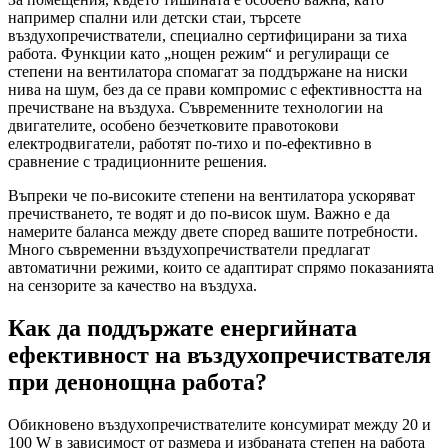
например спални или детски стаи, търсете
въздухопречистватели, специално сертифицирани за тиха
работа. Функции като „нощен режим“ и регулиращи се
степени на вентилатора спомагат за поддържане на ниски
нива на шум, без да се прави компромис с ефективността на
пречистване на въздуха. Съвременните технологии на
двигателите, особено безчетковите правотокови
електродвигатели, работят по-тихо и по-ефективно в
сравнение с традиционните решения.
Въпреки че по-високите степени на вентилатора ускоряват
пречистването, те водят и до по-висок шум. Важно е да
намерите баланса между двете според вашите потребности.
Много съвременни въздухопречистватели предлагат
автоматични режими, които се адаптират спрямо показанията
на сензорите за качество на въздуха.
Как да поддържате енергийната
ефективност на въздухопречиствателя
при денонощна работа?
Обикновено въздухопречиствателите консумират между 20 и
100 W в зависимост от размера и избраната степен на работа