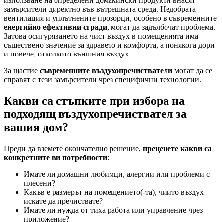
използване на определени домакински продукти внасят
замърсители директно във вътрешната среда. Недобрата
вентилация и уплътнените прозорци, особено в съвременните
енергийно ефективни сгради
, могат да задълбочат проблема.
Затова осигуряването на чист въздух в помещенията има
съществено значение за здравето и комфорта, а понякога дори
и повече, отколкото външния въздух.
За щастие
съвременните въздухопречистватели
могат да се
справят с тези замърсители чрез специфични технологии.
Какви са стъпките при избора на
подходящ въздухопречиствател за
вашия дом?
Преди да вземете окончателно решение,
преценете какви са
конкретните ви потребности
:
Имате ли домашни любимци, алергии или проблеми с
плесени?
Какъв е размерът на помещението(-та), чиито въздух
искате да пречиствате?
Имате ли нужда от тиха работа или управление чрез
приложение?