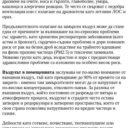
дразнене на очите, носа и гърлото, главоболие, умора,
кашлица и алергични реакции. Те често се свързват с недобра
вентилация или с излагане на дразнители като летливи ЛОС и
прах.
Продължителното излагане на замърсен въздух може да стане
една от причините за възникване на по-сериозни проблеми
със здравето, като хронични респираторни заболявания (като
астма и бронхит), сърдечно-съдови проблеми и дори повишен
риск от рак на белия дроб вследствие на трайното вдишване
на фини прахови частици (PM2.5) и токсични химикали.
Уязвими групи като деца, възрастни и хора с предшестващи
здравословни проблеми са изложени на особено висок риск.
Въздухът в помещенията
заслужава не по-малко внимание от
външния въздух, тъй като прекарваме до 90% от времето си на
закрито - именно там замърсителите могат да се натрупват в
по-високи концентрации, отколкото навън. За разлика от
външния въздух, който постоянно се разрежда от вятъра и
атмосферните процеси, въздухът в сградите често остава
затворен и рециркулира в затворени пространства, което от
своя страна позволява натрупването на вредни частици и
газове.
Дейности като готвене, почистване, тютюнопушене или