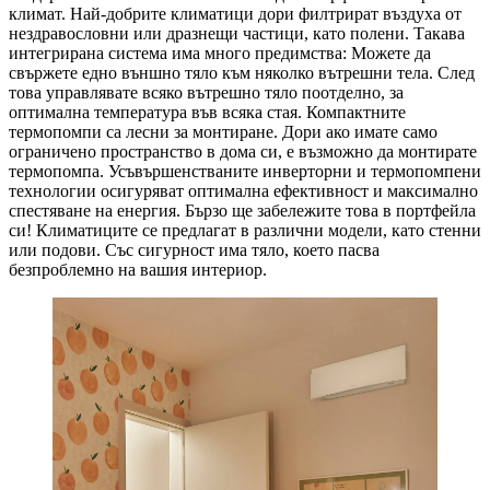
климат. Най-добрите климатици дори филтрират въздуха от
нездравословни или дразнещи частици, като полени. Такава
интегрирана система има много предимства: Можете да
свържете едно външно тяло към няколко вътрешни тела. След
това управлявате всяко вътрешно тяло поотделно, за
оптимална температура във всяка стая. Компактните
термопомпи са лесни за монтиране. Дори ако имате само
ограничено пространство в дома си, е възможно да монтирате
термопомпа. Усъвършенстваните инверторни и термопомпени
технологии осигуряват оптимална ефективност и максимално
спестяване на енергия. Бързо ще забележите това в портфейла
си! Климатиците се предлагат в различни модели, като стенни
или подови. Със сигурност има тяло, което пасва
безпроблемно на вашия интериор.