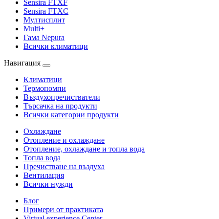
Sensira FTXF
Sensira FTXC
Мултисплит
Multi+
Гама Nepura
Всички климатици
Навигация
Климатици
Термопомпи
Въздухопречистватели
Търсачка на продукти
Всички категории продукти
Охлаждане
Отопление и охлаждане
Отопление, охлаждане и топла вода
Топла вода
Пречистване на въздуха
Вентилация
Всички нужди
Блог
Примери от практиката
Virtual experience Center