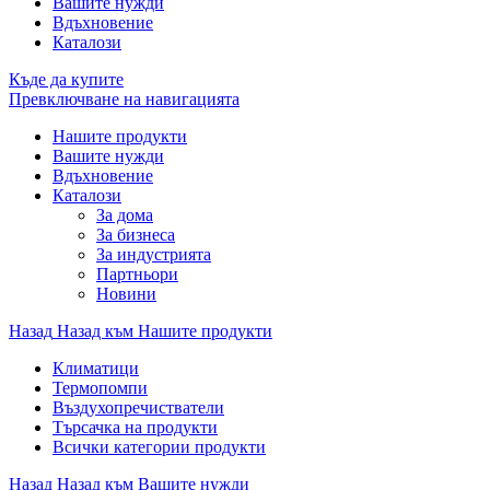
Вашите нужди
Вдъхновение
Каталози
Къде да купите
Превключване на навигацията
Нашите продукти
Вашите нужди
Вдъхновение
Каталози
За дома
За бизнеса
За индустрията
Партньори
Новини
Назад
Назад към Нашите продукти
Климатици
Термопомпи
Въздухопречистватели
Търсачка на продукти
Всички категории продукти
Назад
Назад към Вашите нужди