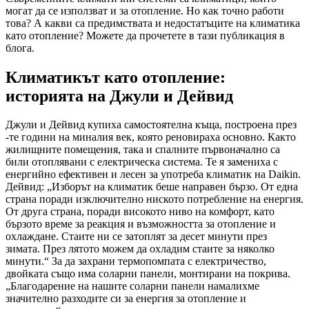
могат да се използват и за отопление. Но как точно работи
това? А какви са предимствата и недостатъците на климатика
като отопление? Можете да прочетете в тази публикация в
блога.
Климатикът като отопление:
историята на Джули и Дейвид
Джули и Дейвид купиха самостоятелна къща, построена през
-те години на миналия век, която реновираха основно. Както
жилищните помещения, така и спалните първоначално са
били отоплявани с електрическа система. Те я замениха с
енергийно ефективен и лесен за употреба климатик на Daikin.
Дейвид: „Изборът на климатик беше направен бързо. От една
страна поради изключително ниското потребление на енергия.
От друга страна, поради високото ниво на комфорт, като
бързото време за реакция и възможността за отопление и
охлаждане. Стаите ни се затоплят за десет минути през
зимата. През лятото можем да охладим стаите за няколко
минути.“ За да захрани термопомпата с електричество,
двойката също има соларни панели, монтирани на покрива.
„Благодарение на нашите соларни панели намалихме
значително разходите си за енергия за отопление и