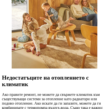
Недостатъците на отоплението с
климатик
Ако правите ремонт, не можете да свържете климатик към
съществуващи системи за отопление като радиатори или
подово отопление. Ако искате да ги запазите, можете да ги
комбинирате с термопомпа въздух-вода. Също така e важно: