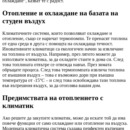
охлаждане“, казват те с радост.
Отопление и охлаждане на базата на
студен въздух
Климатичните системи, които позволяват охлаждане и
отопление, също се наричат термопомпи. Те пренасят топлина
от една среда в друга с помощта на охлаждаща течност.
Иновативните климатици са екологичен начин за извличане
на топлина от въздуха. Например, през лятото можете да
използвате климатика, за да охладите стаите в дома си. След
това топлината отвътре се отвежда навън. През зимата
обръщате процеса. След това термопомпата извлича топлина
от външния въздух – това е възможно дори при външна
температура от -15°C – и след това освобождава тази топлина
във вътрешния въздух, за да отоплява вашия дом.
Предимствата на отоплението с
климатик
Ако решите да закупите климатик, може да искате той да има
повече функции от само охлаждане или отопление на въздуха.
Модерната климатична система създава перфектен вътрешен