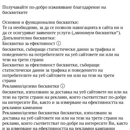
Получавайте по-добро изживяване благодарение на
бисквитките
Основни и функционални бисквитки:
Те са необходими, за да се позволи навигацията в сайта ни и
да се осигуряват заявените услуги („минимум бисквитки“).
Допълнителни бисквитки:
Бисквитки за ефективност
ⓘ
бисквитки, събиращи статистически данни за трафика и
поведението на потребителите на уеб сайтовете ни или на
тези на трети страни
Бисквитки за ефективност
бисквитки, събиращи
статистически данни за трафика и поведението на
потребителите на уеб сайтовете ни или на тези на трети
страни
Рекламни/целеви бисквитки
ⓘ
бисквитки, използвани за доставка на уеб сайтовете ни или на
тези на трети страни на реклами, които съответстват по-добре
на интересите Ви, както и за измерване на ефективността на
рекламни кампании
Рекламни/целеви бисквитки
бисквитки, използвани за
доставка на уеб сайтовете ни или на тези на трети страни на
реклами, които съответстват по-добре на интересите Ви, както
и за измерване на ефективността на рекламни кампании