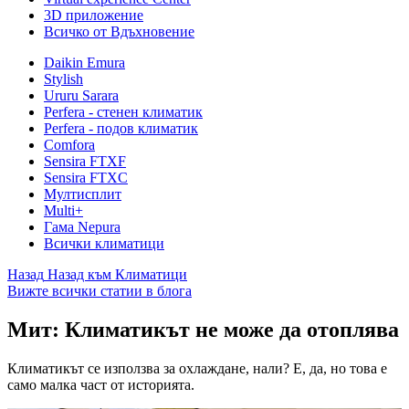
3D приложение
Всичко от Вдъхновение
Daikin Emura
Stylish
Ururu Sarara
Perfera - стенен климатик
Perfera - подов климатик
Comfora
Sensira FTXF
Sensira FTXC
Мултисплит
Multi+
Гама Nepura
Всички климатици
Назад
Назад към Климатици
Вижте всички статии в блога
Мит: Климатикът не може да отоплява
Климатикът се използва за охлаждане, нали? Е, да, но това е
само малка част от историята.