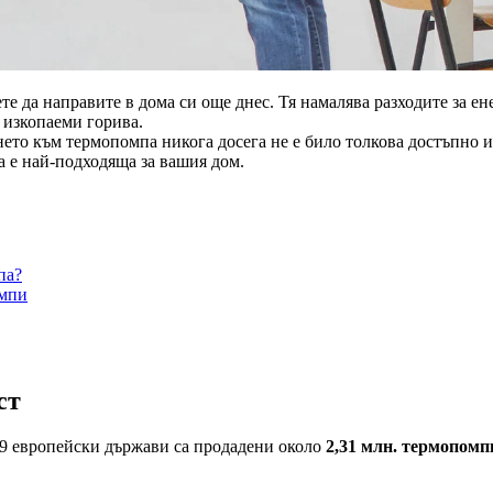
е да направите в дома си още днес. Тя намалява разходите за ен
 изкопаеми горива.
то към термопомпа никога досега не е било толкова достъпно и 
а е най-подходяща за вашия дом.
па?
омпи
ст
19 европейски държави са продадени около
2,31 млн. термопомп