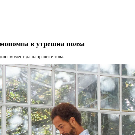
мопомпа в утрешна полза
ият момент да направите това.