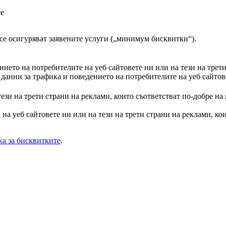
те
а се осигуряват заявените услуги („минимум бисквитки“).
ието на потребителите на уеб сайтовете ни или на тези на трет
анни за трафика и поведението на потребителите на уеб сайтове
тези на трети страни на реклами, които съответстват по-добре на
на уеб сайтовете ни или на тези на трети страни на реклами, кои
а за бисквитките
.