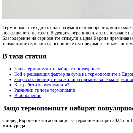
Термопомпата е едно от най-разумните подобрения, които может
поскъпването на газа и бъдещите ограничения за използване на
Благодарение на сериозните стимули в цяла Европа преминаване
термопомпите, какви са основните им предимства и коя систем
В тази статия
Защо термопомпите набират популярност
Кой е решаващия фактор за бума на термопомпите в Евро
Защо собствениците на жилища преминават към термоп
Как работи термопомпата?
Различни типове термопомпи
В обобщение
Защо термопомпите набират популярно
Според Европейската асоциация за термопомпи през 2024 г. в 
млн. уреда
.