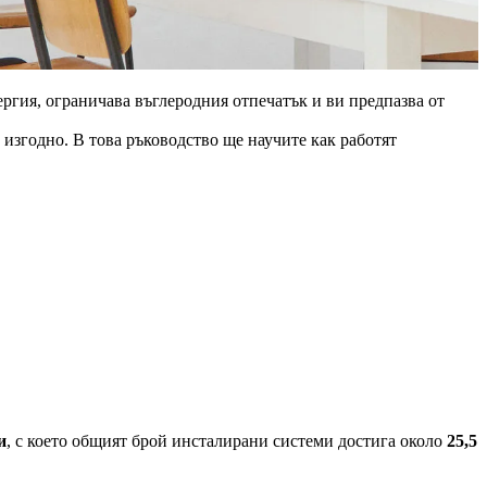
ергия, ограничава въглеродния отпечатък и ви предпазва от
изгодно. В това ръководство ще научите как работят
и
, с което общият брой инсталирани системи достига около
25,5