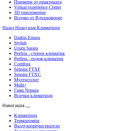
Примери от практиката
Virtual experience Center
3D приложение
Всичко от Вдъхновение
Назад
Назад към Климатици
Daikin Emura
Stylish
Ururu Sarara
Perfera - стенен климатик
Perfera - подов климатик
Comfora
Sensira FTXF
Sensira FTXC
Мултисплит
Multi+
Гама Nepura
Всички климатици
Навигация
Климатици
Термопомпи
Въздухопречистватели