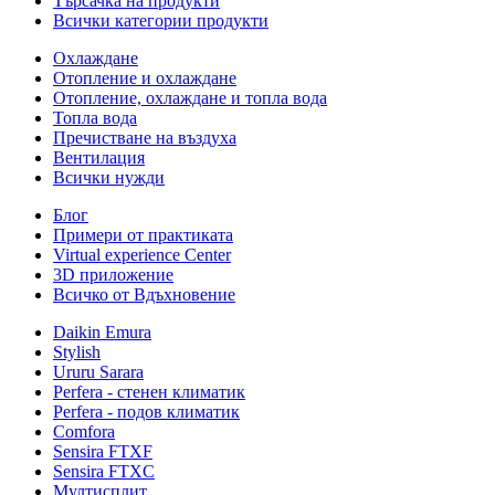
Търсачка на продукти
Всички категории продукти
Охлаждане
Отопление и охлаждане
Отопление, охлаждане и топла вода
Топла вода
Пречистване на въздуха
Вентилация
Всички нужди
Блог
Примери от практиката
Virtual experience Center
3D приложение
Всичко от Вдъхновение
Daikin Emura
Stylish
Ururu Sarara
Perfera - стенен климатик
Perfera - подов климатик
Comfora
Sensira FTXF
Sensira FTXC
Мултисплит