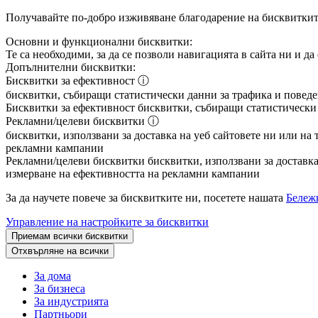
Получавайте по-добро изживяване благодарение на бисквитки
Основни и функционални бисквитки:
Те са необходими, за да се позволи навигацията в сайта ни и д
Допълнителни бисквитки:
Бисквитки за ефективност
ⓘ
бисквитки, събиращи статистически данни за трафика и поведен
Бисквитки за ефективност
бисквитки, събиращи статистически д
Рекламни/целеви бисквитки
ⓘ
бисквитки, използвани за доставка на уеб сайтовете ни или на 
рекламни кампании
Рекламни/целеви бисквитки
бисквитки, използвани за доставка 
измерване на ефективността на рекламни кампании
За да научете повече за бисквитките ни, посетете нашата
Бележк
Управление на настройките за бисквитки
Приемам всички бисквитки
Отхвърляне на всички
За дома
За бизнеса
За индустрията
Партньори