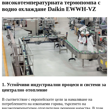
високотемпературната термопомпа с
водно охлаждане Daikin EWWH-VZ
1. Устойчиви индустриални процеси и системи за
централно отопление
В съответствие с европейските цели за намаляване на
потреблението на изкопаеми горива, търсенето на
високотемпературни отоплителни решения нараства. В този