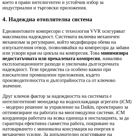
което я прави интелигентен и устойчив избор за
индустриални и търговски приложения.
4. Надеждна отоплителна система
Едновинтовите компресори с технология VVR осигуряват
максимална надеждност. Системата включва механичен
механизъм за регулиране, който модифицира обема на
изпускателния отвор, позволявайки на компресора да забави
или ускори края на цикъла на компресия. Това
минимизира
недостатъчната или прекалената компресия
, намалява
експлоатационните разходи и увеличава дългосрочната
надеждност. Тези предимства са особено важни при
взискателни промишлени приложения, където
производителността и дълготрайността са от ключово
значение.
Друг ключов фактор за надеждността на системата е
интелигентният мениджър на водоохлаждащи агрегати (iCM)
– модерно решение за управление на Daikin, проектирано за
оптимизиране на работата на многомодулни системи. iCM
координира работата на всяка единица в инсталацията, за да
гарантира ефективна съвместна работа, покриване на
натоварването с минимална консумация на енергия и
механично усилие. За допълнително осигуряване на