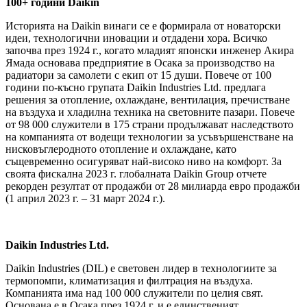
100+ години Daikin
Историята на Daikin винаги се е формирала от новаторски
идеи, технологични иновации и отдадени хора. Всичко
започва през 1924 г., когато младият японски инженер Акира
Ямада основава предприятие в Осака за производство на
радиатори за самолети с екип от 15 души. Повече от 100
години по-късно групата Daikin Industries Ltd. предлага
решения за отопление, охлаждане, вентилация, пречистване
на въздуха и хладилна техника на световните пазари. Повече
от 98 000 служители в 175 страни продължават наследството
на компанията от водещи технологии за усъвършенстване на
нисковъглеродното отопление и охлаждане, като
същевременно осигуряват най-високо ниво на комфорт. За
своята фискална 2023 г. глобалната Daikin Group отчете
рекорден резултат от продажби от 28 милиарда евро продажби
(1 април 2023 г. – 31 март 2024 г.).
Daikin Industries Ltd.
Daikin Industries (DIL) е световен лидер в технологиите за
термопомпи, климатизация и филтрация на въздуха.
Компанията има над 100 000 служители по целия свят.
Основана е в Осака през 1924 г. и е единственият