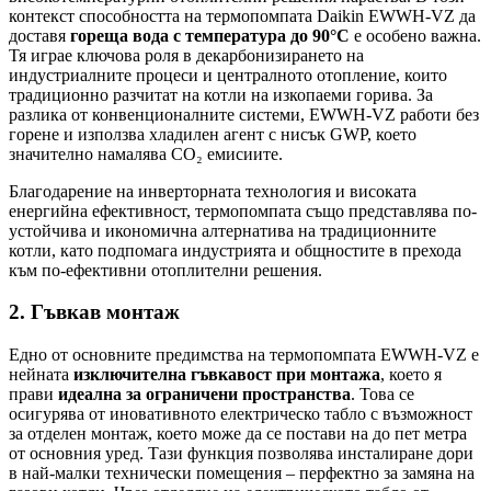
контекст способността на термопомпата Daikin EWWH-VZ да
доставя
гореща вода с температура до 90°C
е особено важна.
Тя играе ключова роля в декарбонизирането на
индустриалните процеси и централното отопление, които
традиционно разчитат на котли на изкопаеми горива. За
разлика от конвенционалните системи, EWWH-VZ работи без
горене и използва хладилен агент с нисък GWP, което
значително намалява CO₂ емисиите.
Благодарение на инверторната технология и високата
енергийна ефективност, термопомпата също представлява по-
устойчива и икономична алтернатива на традиционните
котли, като подпомага индустрията и общностите в прехода
към по-ефективни отоплителни решения.
2. Гъвкав монтаж
Едно от основните предимства на термопомпата EWWH-VZ е
нейната
изключителна гъвкавост при монтажа
, което я
прави
идеална за ограничени пространства
. Това се
осигурява от иновативното електрическо табло с възможност
за отделен монтаж, което може да се постави на до пет метра
от основния уред. Тази функция позволява инсталиране дори
в най-малки технически помещения – перфектно за замяна на