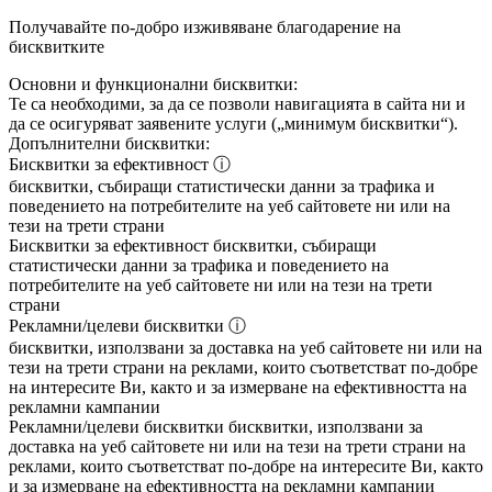
Получавайте по-добро изживяване благодарение на
бисквитките
Основни и функционални бисквитки:
Те са необходими, за да се позволи навигацията в сайта ни и
да се осигуряват заявените услуги („минимум бисквитки“).
Допълнителни бисквитки:
Бисквитки за ефективност
ⓘ
бисквитки, събиращи статистически данни за трафика и
поведението на потребителите на уеб сайтовете ни или на
тези на трети страни
Бисквитки за ефективност
бисквитки, събиращи
статистически данни за трафика и поведението на
потребителите на уеб сайтовете ни или на тези на трети
страни
Рекламни/целеви бисквитки
ⓘ
бисквитки, използвани за доставка на уеб сайтовете ни или на
тези на трети страни на реклами, които съответстват по-добре
на интересите Ви, както и за измерване на ефективността на
рекламни кампании
Рекламни/целеви бисквитки
бисквитки, използвани за
доставка на уеб сайтовете ни или на тези на трети страни на
реклами, които съответстват по-добре на интересите Ви, както
и за измерване на ефективността на рекламни кампании