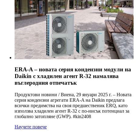
ERA-A – новата серия кондензни модули на
Daikin с хладилен агент R-32 намалява
въглеродния отпечатък
Продуктови новини / Виена, 29 януари 2025 г. – Новата
серия кондензни агрегати ERA-A на Daikin предлага
всички предимства на своя предшественик ERQ, като
използва хладилен агент R-32 с по-нисък потенциал за
глобално затопляне (GWP). #kin2408
Научете повече