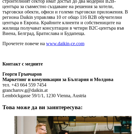
строителният сектор имат достъп до два модерни B2B-
центъра за съвместно създаване на решения за хотели,
търговски обекти, офиси и големи търговски приложения. В
региона Daikin управлява 10 от общо 116 B2B обучителни
центъра в Европа. Крайните клиенти и собствениците на
жилища получават консултации в четири B2C-центъра във
Виена, Белград, Братислава и Будапеща.
Прочетете повече на
www.daikin-ce.com
Контакт с медиите
Георги Грънчаров
Маркетинг и комуникации за България и Молдова
тел. +43 664 559 7454
grancharov.g@daikin.at
Lemböckgasse 59/1/1, 1230 Vienna, Austria
Това може да ви заинтересува: