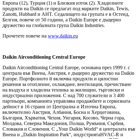
Европа (12), Турция (1) и Близкия изток (2). Хладилните
продукти на Daikin се предлагат под марките Daikin, Tewis,
Zanotti, Hubbard и AHT. Седалището на групата е в Остенд,
Белгия, повече от 50 години, а Daikin Europe е дъщерно
дружество на глобалната група Daikin Industries.
Прочетете повече на
www.daikin.eu
Daikin Airconditioning Central Europe
Daikin Airconditioning Central Europe, основана през 1999 г. с
централа във Виена, Австрия, е дъщерно дружество на Daikin
Europe. Портфолиото й включва продукти и цялостни
решения за отопление, охлаждане, вентилация, пречистване
на въздуха и хладилна техника за жилищни, търговски и
индустриални приложения. С над 700 служители и 3 400
партньори, компанията управлява продажбите и сервизната
дейност в 16 страни от Централна и Източна Европа,
включително Австрия, Албания, Босна и Херцеговина,
България, Хърватия, Чехия, Унгария, Косово, Черна гора,
Молдова, Северна Македония, Полша, Румъния, Сърбия,
Словакия и Словения. С „Your Daikin World“ в централата във
Виена и „Daikin Inspiration Park“, индустриятаHVAC-R и