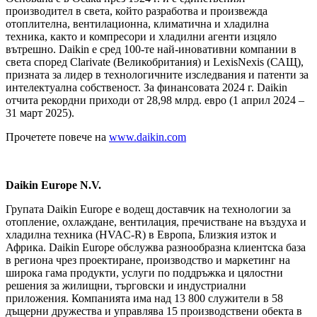
производител в света, който разработва и произвежда
отоплителна, вентилационна, климатична и хладилна
техника, както и компресори и хладилни агенти изцяло
вътрешно. Daikin е сред 100-те най-иновативни компании в
света според Clarivate (Великобритания) и LexisNexis (САЩ),
призната за лидер в технологичните изследвания и патенти за
интелектуална собственост. За финансовата 2024 г. Daikin
отчита рекордни приходи от 28,98 млрд. евро (1 април 2024 –
31 март 2025).
Прочетете повече на
www.daikin.com
Daikin Europe N.V.
Групата Daikin Europe е водещ доставчик на технологии за
отопление, охлаждане, вентилация, пречистване на въздуха и
хладилна техника (HVAC-R) в Европа, Близкия изток и
Африка. Daikin Europe обслужва разнообразна клиентска база
в региона чрез проектиране, производство и маркетинг на
широка гама продукти, услуги по поддръжка и цялостни
решения за жилищни, търговски и индустриални
приложения. Компанията има над 13 800 служители в 58
дъщерни дружества и управлява 15 производствени обекта в