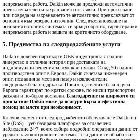
непрекъсната работа, Daikin може да предложи автоматични
превключватели на захранването по заявка. При прекъсване
или повреда на захранването те автоматично превключват от
основния към резервен източник. След възстановяване на
основния източник системата се връща обратно, гарантирайки
непрекъсната работа и защита на критичното оборудване.
5. Предимства на следпродажбените услуги
Daikin е доверен партньор в ОВК индустрията с години
лидерство и отлична история при доставката на
индивидуални решения за всякакви нужди. С над 50 години
производствен опит в Европа, Daikin съчетава инженерен
опит, познания за местния пазар и изключителна
следпродажбена поддръжка. Производствените бази в цяла
Европа гарантират по-кратки срокове, по-ниски транспортни
разходи и по-бързи доставки.
Благодарение на
широкото си
присъствие Daikin може да осигури бърза и ефективна
помощ на място при необходимост
.
Ключов елемент от следпродажбеното обслужване е Daikin on
Site (DoS) – уеб-базирана платформа за отдалечено
наблюдение 24/7, която събира подробни оперативни данни от
уредите към контролните системи. Тези данни се обработват