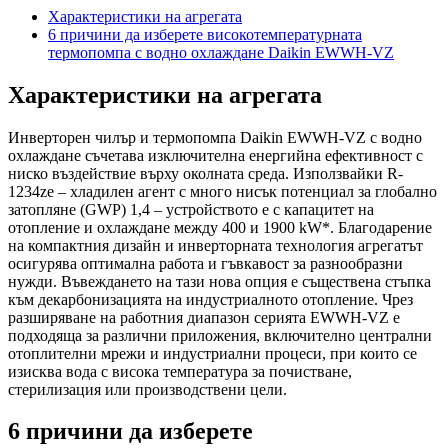
Характеристики на агрегата
6 причини да изберете високотемпературната
термопомпа с водно охлаждане Daikin EWWH-VZ
Характеристики на агрегата
Инверторен чилър и термопомпа Daikin EWWH-VZ с водно
охлаждане съчетава изключителна енергийна ефективност с
ниско въздействие върху околната среда. Използвайки R-
1234ze – хладилен агент с много нисък потенциал за глобално
затопляне (GWP) 1,4 – устройството е с капацитет на
отопление и охлаждане между 400 и 1900 kW*. Благодарение
на компактния дизайн и инверторната технология агрегатът
осигурява оптимална работа и гъвкавост за разнообразни
нужди. Въвеждането на тази нова опция е съществена стъпка
към декарбонизацията на индустриалното отопление. Чрез
разширяване на работния диапазон серията EWWH-VZ е
подходяща за различни приложения, включително централни
отоплителни мрежи и индустриални процеси, при които се
изисква вода с висока температура за почистване,
стерилизация или производствени цели.
6 причини да изберете