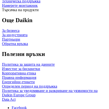
Техническа поддръжка
Намерете монтажник
Търсачка на продукти
Още Daikin
За бизнеса
За индустрията
Партньори
Обратна връзка
Полезни връзки
Политика за защита на данните
Известие за бисквитки
Корпоративна етика
Правна информация
Енергийни етикети
Определен период на поддръжка
Политика за уведомяване и разкриване на уязвимости на
Daikin Europe Group
Data Act
Facebook