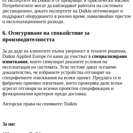
от експертите на Daikin и се превръщат в практически насоки.
Потребителите могат да наблюдават работата на системата
дистанционно, докато експертите на Daikin оптимизират и
поддържат оборудването в реално време, намалявайки престоя
и експлоатационните разходи.
6. Осигуряване на спокойствие за
производителността
За да даде на клиентите пълна увереност в техните решения,
Daikin Applied Europe ги кани да участват в
специализирани
изпитвания
, които симулират реалните условия на
експлоатация на системата. Тези тестове дават осезаемо
доказателство, че избраните устройства отговарят на
специфичните изисквания на всеки проект. Предлага се и
фабрично приемно изпитване, което проверява дали всеки
агрегат отговаря на всички проектни спецификации и
функционални критерии преди доставка.
Авторски права на снимките: Daikin
За нас