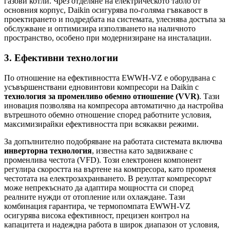
газови котли. Чрез отделяне на електрическото табло от
основния корпус, Daikin осигурява по-голяма гъвкавост в
проектирането и подредбата на системата, улеснява достъпа за
обслужване и оптимизира използването на наличното
пространство, особено при модернизиране на инсталации.
3. Ефективни технологии
По отношение на ефективността EWWH-VZ е оборудвана с
усъвършенствани едновинтови компресори на Daikin с
технология за променливо обемно отношение (VVR)
. Тази
иновация позволява на компресора автоматично да настройва
вътрешното обемно отношение според работните условия,
максимизирайки ефективността при всякакви режими.
За допълнително подобряване на работата системата включва
инверторна технология
, известна като задвижване с
променлива честота (VFD). Този електронен компонент
регулира скоростта на въртене на компресора, като променя
честотата на електрозахранването. В резултат компресорът
може непрекъснато да адаптира мощността си според
реалните нужди от отопление или охлаждане. Тази
комбинация гарантира, че термопомпата EWWH-VZ
осигурява висока ефективност, прецизен контрол на
капацитета и надеждна работа в широк диапазон от условия,