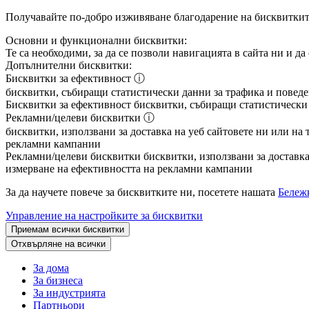
Получавайте по-добро изживяване благодарение на бисквитки
Основни и функционални бисквитки:
Те са необходими, за да се позволи навигацията в сайта ни и д
Допълнителни бисквитки:
Бисквитки за ефективност
ⓘ
бисквитки, събиращи статистически данни за трафика и поведен
Бисквитки за ефективност
бисквитки, събиращи статистически д
Рекламни/целеви бисквитки
ⓘ
бисквитки, използвани за доставка на уеб сайтовете ни или на 
рекламни кампании
Рекламни/целеви бисквитки
бисквитки, използвани за доставка 
измерване на ефективността на рекламни кампании
За да научете повече за бисквитките ни, посетете нашата
Бележк
Управление на настройките за бисквитки
Приемам всички бисквитки
Отхвърляне на всички
За дома
За бизнеса
За индустрията
Партньори