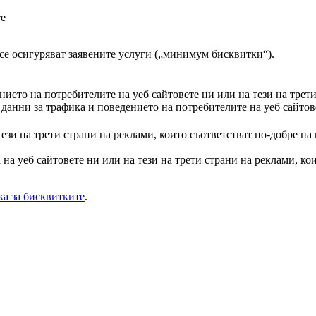
те
а се осигуряват заявените услуги („минимум бисквитки“).
ието на потребителите на уеб сайтовете ни или на тези на трет
анни за трафика и поведението на потребителите на уеб сайтове
тези на трети страни на реклами, които съответстват по-добре на
на уеб сайтовете ни или на тези на трети страни на реклами, кои
а за бисквитките
.