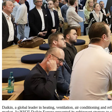
Daikin, a global leader in heating, ventilation, air conditioning and 
market. At ISH25 Daikin Europe presented its refrigerant strategy to 