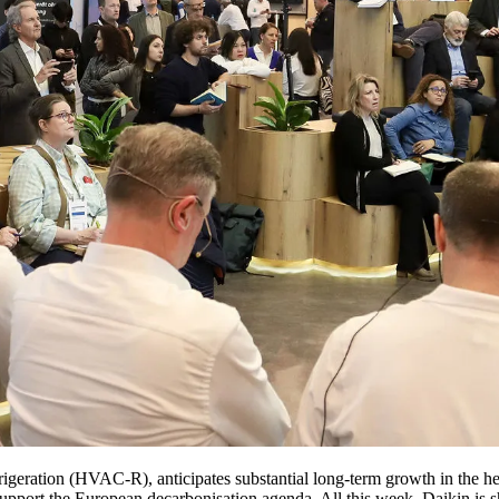
refrigeration (HVAC-R), anticipates substantial long-term growth in the 
support the European decarbonisation agenda. All this week, Daikin is s