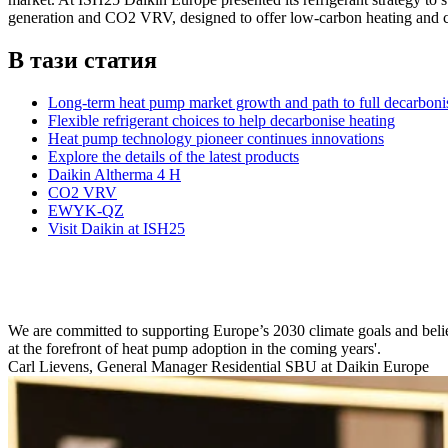
generation and CO2 VRV, designed to offer low-carbon heating and coo
В тази статия
Long-term heat pump market growth and path to full decarboni
Flexible refrigerant choices to help decarbonise heating
Heat pump technology pioneer continues innovations
Explore the details of the latest products
Daikin Altherma 4 H
CO2 VRV
EWYK-QZ
Visit Daikin at ISH25
We are committed to supporting Europe’s 2030 climate goals and bel
at the forefront of heat pump adoption in the coming years'.
Carl Lievens, General Manager Residential SBU at Daikin Europe