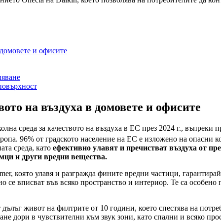
 домовете и офисите
няване
повърхност
вото на въздуха в домовете и офисите
олна среда за качеството на въздуха в ЕС през 2024 г., въпреки
вропа. 96% от градското население на ЕС е изложено на опасни 
ата среда, като
ефективно улавят и пречистват въздуха
от пр
мци и други вредни вещества.
mer, която улавя и разгражда фините вредни частици, гарантирайк
 се вписват във всяко пространство и интериор. Те са особено
ълъг живот на филтрите от 10 години, което спестява на потреб
не дори в чувствителни към звук зони, като спални и всяко про