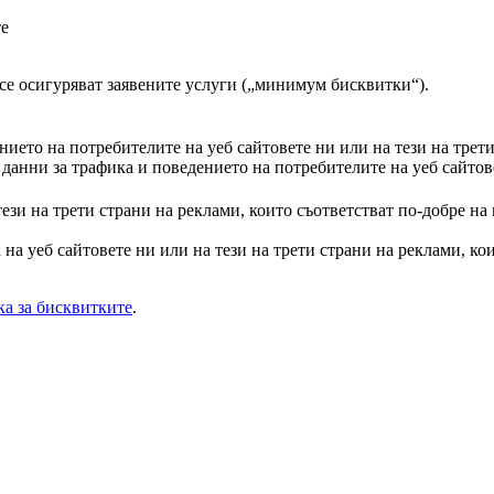
те
а се осигуряват заявените услуги („минимум бисквитки“).
ието на потребителите на уеб сайтовете ни или на тези на трет
анни за трафика и поведението на потребителите на уеб сайтове
тези на трети страни на реклами, които съответстват по-добре на
на уеб сайтовете ни или на тези на трети страни на реклами, кои
а за бисквитките
.