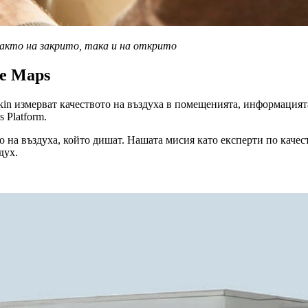
както на закрито, така и на открито
le Maps
in измерват качеството на въздуха в помещенията, информацията
e Maps Platform.
то на въздуха, който дишат. Нашата мисия като експерти по качес
дух.