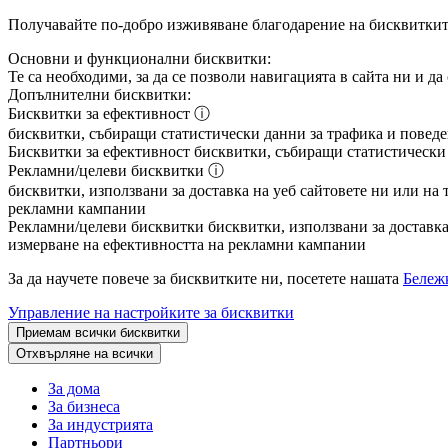
Получавайте по-добро изживяване благодарение на бисквитки
Основни и функционални бисквитки:
Те са необходими, за да се позволи навигацията в сайта ни и д
Допълнителни бисквитки:
Бисквитки за ефективност
ⓘ
бисквитки, събиращи статистически данни за трафика и поведен
Бисквитки за ефективност
бисквитки, събиращи статистически д
Рекламни/целеви бисквитки
ⓘ
бисквитки, използвани за доставка на уеб сайтовете ни или на 
рекламни кампании
Рекламни/целеви бисквитки
бисквитки, използвани за доставка 
измерване на ефективността на рекламни кампании
За да научете повече за бисквитките ни, посетете нашата
Бележк
Управление на настройките за бисквитки
Приемам всички бисквитки
Отхвърляне на всички
За дома
За бизнеса
За индустрията
Партньори