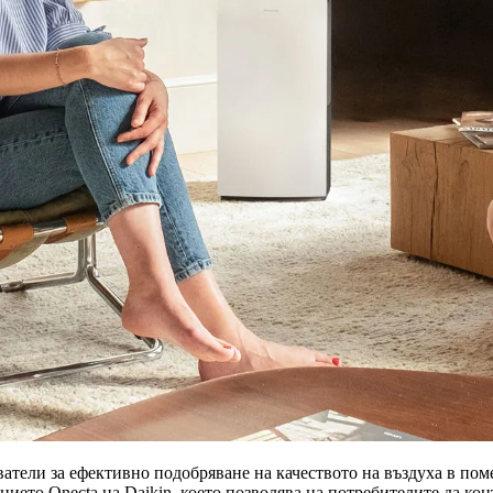
тватели за ефективно подобряване на качеството на въздуха в по
ето Onecta на Daikin, което позволява на потребителите да кон