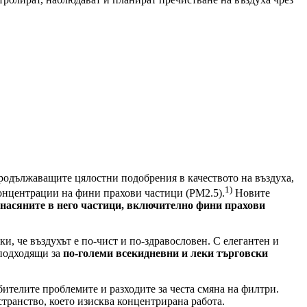
 продължаващите цялостни подобрения в качеството на въздуха,
1)
концентрации на фини прахови частици (PM2.5).
Новите
енасяните в него частици, включително фини прахови
и, че въздухът е по-чист и по-здравословен. С елегантен и
 подходящи за
по-големи всекидневни и леки търговски
ителите проблемите и разходите за честа смяна на филтри.
странство, което изисква концентрирана работа.