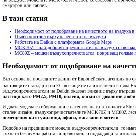
смартфон или таблет.
В тази статия
Необходимост от подобряване на качеството на въздуха в
Пълен контрол върху качеството на въздуха
Работата на Daikin с платформата Google Maps
MCK70Z – най-добрият пречиствател на въздуха с овлаж
MC80Z – мощен въздухoпречиствател, покриващ голяма 
Необходимост от подобряване на качест
Въз основа на последните данни от Европейската агенция по ок
настоящите стандарти на ЕС все още не са изпълнени в цяла Е
въздухопречистватели на Daikin оказват влияние върху вътрешн
частици като PM2,5, PM10, полени, косми от домашни люби
И двата модела са оборудвани с патентованата технология Strea
стилен дизайн, въздухопречиствателите MCK70Z и MC80Z лесно
помещения като
училища, офиси, магазини и хотели
.
Подобно на предишните модели въздухопречистватели, те имат д
Тяхната безшумна работа ги прави много подходящи за използва