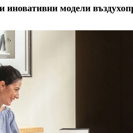
си иновативни модели въздухо