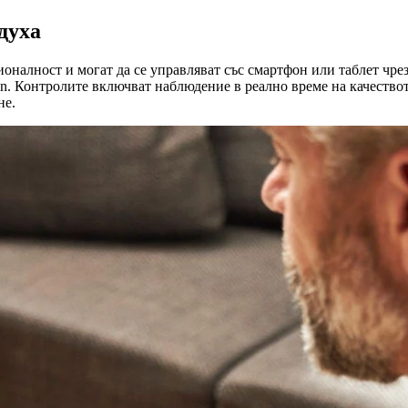
духа
налност и могат да се управляват със смартфон или таблет чре
n. Контролите включват наблюдение в реално време на качество
не.