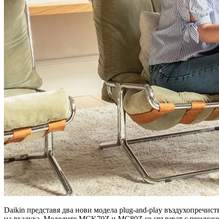
Daikin представя два нови модела plug-and-play въздухопречис
на въздуха. Моделите MCK70Z и MC80Z се свързват с приложени