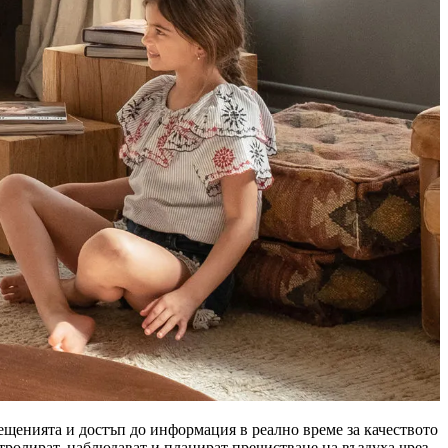
мещенията и достъп до информация в реално време за качеството
тролират, наблюдават и планират пречистване на въздуха чрез