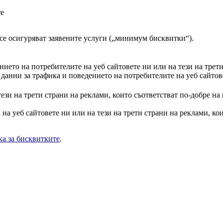
те
а се осигуряват заявените услуги („минимум бисквитки“).
ието на потребителите на уеб сайтовете ни или на тези на трет
анни за трафика и поведението на потребителите на уеб сайтове
тези на трети страни на реклами, които съответстват по-добре на
на уеб сайтовете ни или на тези на трети страни на реклами, кои
а за бисквитките
.