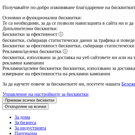
Получавайте по-добро изживяване благодарение на бисквитки
Основни и функционални бисквитки:
Те са необходими, за да се позволи навигацията в сайта ни и д
Допълнителни бисквитки:
Бисквитки за ефективност
ⓘ
бисквитки, събиращи статистически данни за трафика и поведен
Бисквитки за ефективност
бисквитки, събиращи статистически д
Рекламни/целеви бисквитки
ⓘ
бисквитки, използвани за доставка на уеб сайтовете ни или на 
рекламни кампании
Рекламни/целеви бисквитки
бисквитки, използвани за доставка 
измерване на ефективността на рекламни кампании
За да научете повече за бисквитките ни, посетете нашата
Бележк
Управление на настройките за бисквитки
Приемам всички бисквитки
Отхвърляне на всички
За дома
За бизнеса
За индустрията
Партньори