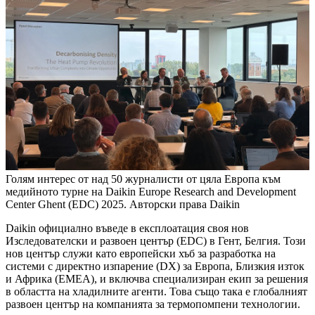
Голям интерес от над 50 журналисти от цяла Европа към
медийното турне на Daikin Europe Research and Development
Center Ghent (EDC) 2025. Авторски права Daikin
Daikin официално въведе в експлоатация своя нов
Изследователски и развоен център (EDC) в Гент, Белгия. Този
нов център служи като европейски хъб за разработка на
системи с директно изпарение (DX) за Европа, Близкия изток
и Африка (EMEA), и включва специализиран екип за решения
в областта на хладилните агенти. Това също така е глобалният
развоен център на компанията за термопомпени технологии.