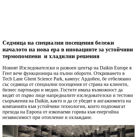
Седмица на специални посещения бележи
началото на нова ера в иновациите за устойчиви
термопомпени и хладилни решения
Новият Изследователски и развоен център на Daikin Europe в
Гент вече функционира на пълни обороти. Откриването в
Tech Lane Ghent Science Park, кампус Ардойен, бе отбелязано
със седмица от специални посещения от страна на клиенти,
бизнес партньори и медии. Гостите имаха възможност да
видят от първо лице напредналите изследователски и тестови
съоръжения на Daikin, както и да се убедят в ангажимента на
компанията към устойчиви технологии, които подпомагат
прехода на Европа от изкопаеми горива към енергийна
независимост при отопление и охлаждане.