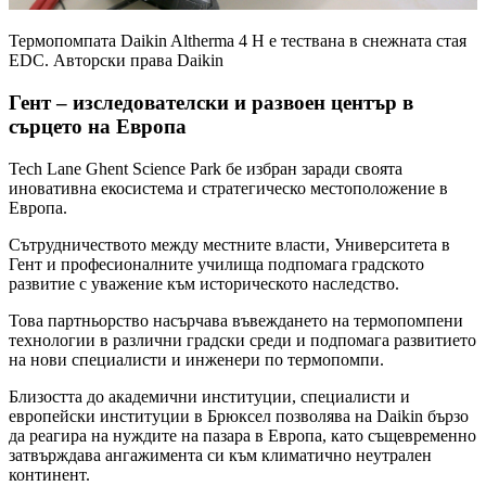
Термопомпата Daikin Altherma 4 H е тествана в снежната стая
EDC. Авторски права Daikin
Гент – изследователски и развоен център в
сърцето на Европа
Tech Lane Ghent Science Park бе избран заради своята
иновативна екосистема и стратегическо местоположение в
Европа.
Сътрудничеството между местните власти, Университета в
Гент и професионалните училища подпомага градското
развитие с уважение към историческото наследство.
Това партньорство насърчава въвеждането на термопомпени
технологии в различни градски среди и подпомага развитието
на нови специалисти и инженери по термопомпи.
Близостта до академични институции, специалисти и
европейски институции в Брюксел позволява на Daikin бързо
да реагира на нуждите на пазара в Европа, като същевременно
затвърждава ангажимента си към климатично неутрален
континент.