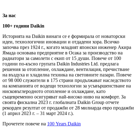
За нас
100+ години Daikin
Историята на Daikin винаги се е формирала от новаторски
идеи, технологични иновации и отдадени хора. Всичко
започва през 1924 г., когато младият японски инженер Акира
Ямада основава предприятие в Осака за производство на
радиатори за самолети с екип от 15 души. Повече от 100
години по-късно групата Daikin Industries Ltd. предлага
решения за отопление, охлаждане, вентилация, пречистване
на въздуха и хладилна техника на световните пазари. Повече
от 98 000 служители в 175 страни продължават наследството
на компанията от водещи технологии за усъвършенстване на
нисковъглеродното отопление и охлаждане, като
същевременно осигуряват най-високо ниво на комфорт. За
своята фискална 2023 г. глобалната Daikin Group отчете
рекорден резултат от продажби от 28 милиарда евро продажби
(1 април 2023 г. – 31 март 2024 г.).
Прочетете повече на
100 Years Daikin