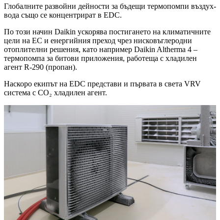
Глобалните развойни дейности за бъдещи термопомпи въздух-
вода също се концентрират в EDC.
По този начин Daikin ускорява постигането на климатичните
цели на ЕС и енергийния преход чрез нисковъглеродни
отоплителни решения, като например Daikin Altherma 4 –
термопомпа за битови приложения, работеща с хладилен
агент R-290 (пропан).
Наскоро екипът на EDC представи и първата в света VRV
система с CO₂ хладилен агент.