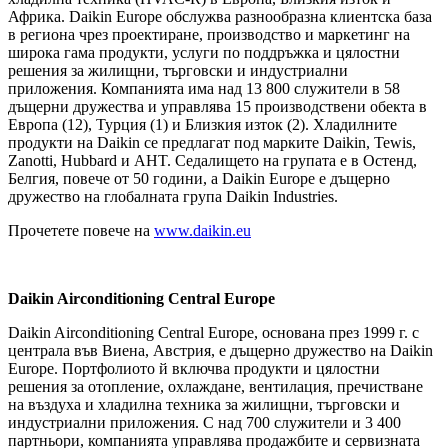
Африка. Daikin Europe обслужва разнообразна клиентска база
в региона чрез проектиране, производство и маркетинг на
широка гама продукти, услуги по поддръжка и цялостни
решения за жилищни, търговски и индустриални
приложения. Компанията има над 13 800 служители в 58
дъщерни дружества и управлява 15 производствени обекта в
Европа (12), Турция (1) и Близкия изток (2). Хладилните
продукти на Daikin се предлагат под марките Daikin, Tewis,
Zanotti, Hubbard и AHT. Седалището на групата е в Остенд,
Белгия, повече от 50 години, а Daikin Europe е дъщерно
дружество на глобалната група Daikin Industries.
Прочетете повече на
www.daikin.eu
Daikin Airconditioning Central Europe
Daikin Airconditioning Central Europe, основана през 1999 г. с
централа във Виена, Австрия, е дъщерно дружество на Daikin
Europe. Портфолиото й включва продукти и цялостни
решения за отопление, охлаждане, вентилация, пречистване
на въздуха и хладилна техника за жилищни, търговски и
индустриални приложения. С над 700 служители и 3 400
партньори, компанията управлява продажбите и сервизната