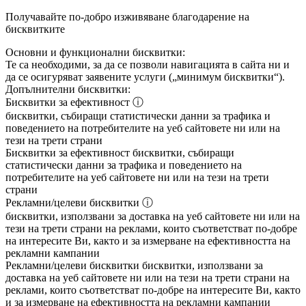
Получавайте по-добро изживяване благодарение на
бисквитките
Основни и функционални бисквитки:
Те са необходими, за да се позволи навигацията в сайта ни и
да се осигуряват заявените услуги („минимум бисквитки“).
Допълнителни бисквитки:
Бисквитки за ефективност
ⓘ
бисквитки, събиращи статистически данни за трафика и
поведението на потребителите на уеб сайтовете ни или на
тези на трети страни
Бисквитки за ефективност
бисквитки, събиращи
статистически данни за трафика и поведението на
потребителите на уеб сайтовете ни или на тези на трети
страни
Рекламни/целеви бисквитки
ⓘ
бисквитки, използвани за доставка на уеб сайтовете ни или на
тези на трети страни на реклами, които съответстват по-добре
на интересите Ви, както и за измерване на ефективността на
рекламни кампании
Рекламни/целеви бисквитки
бисквитки, използвани за
доставка на уеб сайтовете ни или на тези на трети страни на
реклами, които съответстват по-добре на интересите Ви, както
и за измерване на ефективността на рекламни кампании