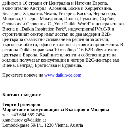
дейност в 16 страни от Централна и Източна Европа,
включително Австрия, Албания, Босна и Херцеговина,
България, Хърватия, Чехия, Унгария, Косово, Черна гора,
Молдова, Северна Македония, Полша, Румъния, Сърбия,
Словакия и Словения. С „Your Daikin World“ в централата във
Виена и „Daikin Inspiration Park“, индустриятаHVAC-R и
строителният сектор имат достъп до два модерни B2B-
центъра за съвместно създаване на решения за хотели,
търговски обекти, офиси и големи търговски приложения. В
региона Daikin управлява 10 от общо 116 B2B обучителни
центъра в Европа. Крайните клиенти и собствениците на
жилища получават консултации в четири B2C-центъра във
Виена, Белград, Братислава и Будапеща.
Прочетете повече на
www.daikin-ce.com
Контакт с медиите
Георги Грънчаров
Маркетинг и комуникации за България и Молдова
тел. +43 664 559 7454
grancharov.g@daikin.at
Lemböckgasse 59/1/1, 1230 Vienna, Austria