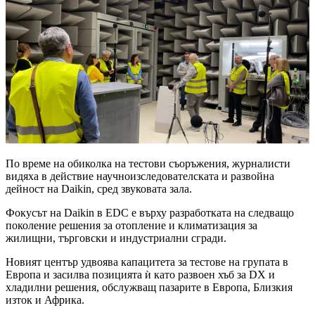
По време на обиколка на тестови съоръжения, журналисти
видяха в действие научноизследователската и развойна
дейност на Daikin, сред звуковата зала.
Фокусът на Daikin в EDC е върху разработката на следващо
поколение решения за отопление и климатизация за
жилищни, търговски и индустриални сгради.
Новият център удвоява капацитета за тестове на групата в
Европа и засилва позицията ѝ като развоен хъб за DX и
хладилни решения, обслужващ пазарите в Европа, Близкия
изток и Африка.