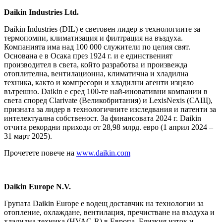
Daikin Industries Ltd.
Daikin Industries (DIL) е световен лидер в технологиите за
термопомпи, климатизация и филтрация на въздуха.
Компанията има над 100 000 служители по целия свят.
Основана е в Осака през 1924 г. и е единственият
производител в света, който разработва и произвежда
отоплителна, вентилационна, климатична и хладилна
техника, както и компресори и хладилни агенти изцяло
вътрешно. Daikin е сред 100-те най-иновативни компании в
света според Clarivate (Великобритания) и LexisNexis (САЩ),
призната за лидер в технологичните изследвания и патенти за
интелектуална собственост. За финансовата 2024 г. Daikin
отчита рекордни приходи от 28,98 млрд. евро (1 април 2024 –
31 март 2025).
Прочетете повече на
www.daikin.com
Daikin Europe N.V.
Групата Daikin Europe е водещ доставчик на технологии за
отопление, охлаждане, вентилация, пречистване на въздуха и
хладилна техника (HVAC-R) в Европа, Близкия изток и