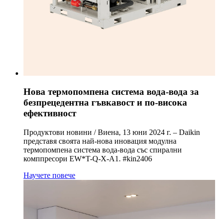
Нова термопомпена система вода-вода за
безпрецедентна гъвкавост и по-висока
ефективност
Продуктови новини / Виена, 13 юни 2024 г. – Daikin
представя своята най-нова иновация модулна
термопомпена система вода-вода със спирални
комппресори EW*T-Q-X-A1. #kin2406
Научете повече