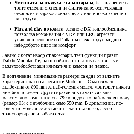
Чистотата на въздуха е гарантирана
, благодарение на
трите отделни степени на филтриране, осигуряващи
безопасна и здравословна среда с най-високо качество
на въздуха.
Plug and play връзката
, заедно с DX топлообменника,
позволява комбинация с VRV или ERQ агрегати,
уникално решение на Daikin за свеж въздух заедно с
най-доброто ниво на комфорт.
Заедно с богат избор от аксесоари, тези функции правят
Daikin Modular T една от най-пълните и компактни гами
въздухообработващи климатични камери на пазара.
В допълнение, минималните размери са една от важните
характеристики на агрегатите Modular T. С максимална
дълбочина от 890 mm за най-големия модел, монтажът никога
не е бил по-лесен. Другите размери в гамата са също
максимално компактни със 790 mm, докато най-малкият модул
(размер 03) е с дълбочина само 550 mm. В допълнение, по-
големите модели се доставят на части за бързо, лесно
транспортиране и работа с тях.