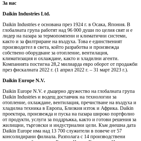
За нас
Daikin Industries Ltd.
Daikin Industries е основана през 1924 г. в Осака, Япония. В
глобалната група работят над 96 000 души по целия свят и е
лидер на пазара за термопомпени и климатични системи,
както и за филтриране на въздуха. Това е единственият
производител в света, който разработва и произвежда
собствено оборудване за отопление, вентилация,
климатизация и охлаждане, както и хладилни агенти.
Компанията постигна 28,2 милиарда евро оборот от продажби
през фискалната 2022 г. (1 април 2022 г. – 31 март 2023 г.).
Daikin Europe N.V.
Daikin Europe N.V. е дъщерно дружество на глобалната група
Daikin Industries и водещ доставчик на технологии за
отопление, охлаждане, вентилация, пречистване на въздуха и
хладилна техника в Европа, Близкия изток и Африка. Daikin
проектира, произвежда и пуска на пазара широко портфолио
от продукти, услуги за поддръжка, както и готови решения за
жилищни, търговски и индустриални цели. Към днешна дата
Daikin Europe има над 13 700 служители в повече от 57
консолидирани филиала. Разполага с 14 производствени