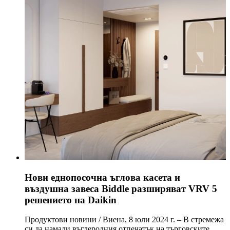
Нови еднопосочна ъглова касета и
въздушна завеса Biddle разширяват VRV 5
решението на Daikin
Продуктови новини / Виена, 8 юли 2024 г. – В стремежа
си да намали въглеродния отпечатък на търговските