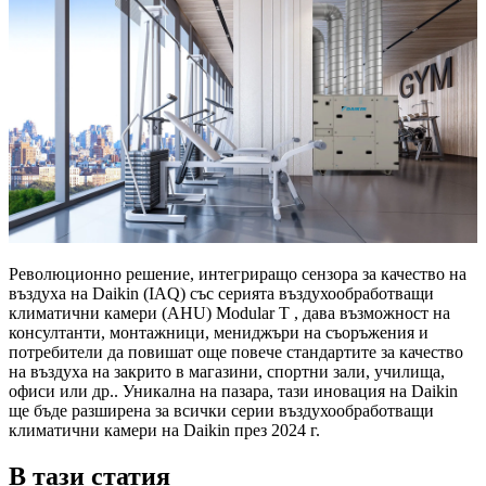
Революционно решение, интегриращо сензора за качество на
въздуха на Daikin (IAQ) със серията въздухообработващи
климатични камери (AHU) Modular T , дава възможност на
консултанти, монтажници, мениджъри на съоръжения и
потребители да повишат още повече стандартите за качество
на въздуха на закрито в магазини, спортни зали, училища,
офиси или др.. Уникална на пазара, тази иновация на Daikin
ще бъде разширена за всички серии въздухообработващи
климатични камери на Daikin през 2024 г.
В тази статия