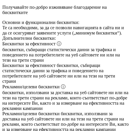
Получавайте по-добро изживяване благодарение на
бисквитките
Основни и функционални бисквитки:
Те са необходими, за да се позволи навигацията в сайта ни и
да се осигуряват заявените услуги („минимум бисквитки“).
Допълнителни бисквитки:
Бисквитки за ефективност
ⓘ
бисквитки, събиращи статистически данни за трафика и
поведението на потребителите на уеб сайтовете ни или на
тези на трети страни
Бисквитки за ефективност
бисквитки, събиращи
статистически данни за трафика и поведението на
потребителите на уеб сайтовете ни или на тези на трети
страни
Рекламни/целеви бисквитки
ⓘ
бисквитки, използвани за доставка на уеб сайтовете ни или на
тези на трети страни на реклами, които съответстват по-добре
на интересите Ви, както и за измерване на ефективността на
рекламни кампании
Рекламни/целеви бисквитки
бисквитки, използвани за
доставка на уеб сайтовете ни или на тези на трети страни на
реклами, които съответстват по-добре на интересите Ви, както
и за измерване на ефективността на рекламни кампании