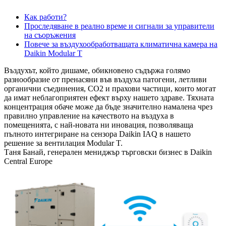
Как работи?
Проследяване в реално време и сигнали за управители
на съоръжения
Повече за въздухообработващата климатична камера на
Daikin Modular T
Въздухът, който дишаме, обикновено съдържа голямо
разнообразие от пренасяни във въздуха патогени, летливи
органични съединения, CO2 и прахови частици, които могат
да имат неблагоприятен ефект върху нашето здраве. Тяхната
концентрация обаче може да бъде значително намалена чрез
правилно управление на качеството на въздуха в
помещенията, с най-новата ни иновация, позволяваща
пълното интегриране на сензора Daikin IAQ в нашето
решение за вентилация Modular T.
Таня Банай, генерален мениджър търговски бизнес в Daikin
Central Europe