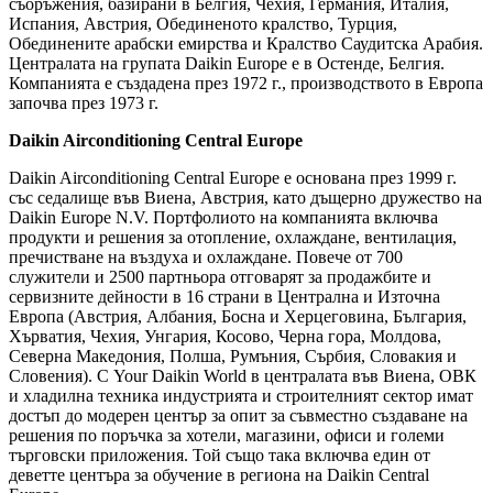
съоръжения, базирани в Белгия, Чехия, Германия, Италия,
Испания, Австрия, Обединеното кралство, Турция,
Обединените арабски емирства и Кралство Саудитска Арабия.
Централата на групата Daikin Europe е в Остенде, Белгия.
Компанията е създадена през 1972 г., производството в Европа
започва през 1973 г.
Daikin Airconditioning Central Europe
Daikin Airconditioning Central Europe е основана през 1999 г.
със седалище във Виена, Австрия, като дъщерно дружество на
Daikin Europe N.V. Портфолиото на компанията включва
продукти и решения за отопление, охлаждане, вентилация,
пречистване на въздуха и охлаждане. Повече от 700
служители и 2500 партньора отговарят за продажбите и
сервизните дейности в 16 страни в Централна и Източна
Европа (Австрия, Албания, Босна и Херцеговина, България,
Хърватия, Чехия, Унгария, Косово, Черна гора, Молдова,
Северна Македония, Полша, Румъния, Сърбия, Словакия и
Словения). С Your Daikin World в централата във Виена, ОВК
и хладилна техника индустрията и строителният сектор имат
достъп до модерен център за опит за съвместно създаване на
решения по поръчка за хотели, магазини, офиси и големи
търговски приложения. Той също така включва един от
деветте центъра за обучение в региона на Daikin Central