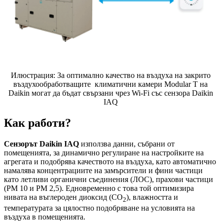
Илюстрация: За оптимално качество на въздуха на закрито
въздухообработващите климатични камери Modular T на
Daikin могат да бъдат свързани чрез Wi-Fi със сензора Daikin
IAQ
Как работи?
Сензорът Daikin IAQ
използва данни, събрани от
помещенията, за динамично регулиране на настройките на
агрегата и подобрява качеството на въздуха, като автоматично
намалява концентрациите на замърсители и фини частици
като летливи органични съединения (ЛОС), прахови частици
(PM 10 и PM 2,5). Едновременно с това той оптимизира
нивата на въглероден диоксид (CO
), влажността и
2
температурата за цялостно подобряване на условията на
въздуха в помещенията.