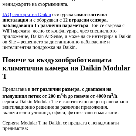
мениджърите на съоръженията.
IAQ сензорът на Daikin
осигурява
самостоятелна
инсталация
и е оборудван с
12 вградени сензора,
наблюдаващи 15 различни параметъра
. Той се свързва с
WiFi мрежата, лесно се конфигурира чрез специалното
приложение, Daikin AirSense, и може да се интегрира в Daikin
on Site – решението за дистанционно наблюдение и
интелигентна поддръжка на Daikin.
Повече за въздухообработващата
климатична камера на Daikin Modular
T
Предлагана в
пет различни размера, с диапазон на
3
3
въздушния поток от 200 m
/h до повече от 4000 m
/h
,
серията Daikin Modular T е изключително децентрализирано
вентилационно решение за различни приложения,
включително училища, офиси, фитнес зали и магазини.
Серията Modular T на Daikin се предлага с ненадминати
предимства: