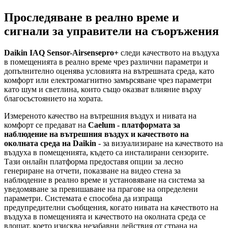
Проследяване в реално време и
сигнали за управители на съоръжения
Daikin IAQ Sensor-Airsensepro+
следи качеството на въздуха
в помещенията в реално време чрез различни параметри и
допълнително оценява условията на вътрешната среда, като
комфорт или електромагнитно замърсяване чрез параметри
като шум и светлина, които също оказват влияние върху
благосъстоянието на хората.
Измереното качество на вътрешния въздух и нивата на
комфорт се предават на
Caelum - платформата за
наблюдение на вътрешния въздух и качеството на
околната среда на Daikin
- за визуализиране на качеството на
въздуха в помещенията, където са инсталирани сензорите.
Тази онлайн платформа предоставя опции за лесно
генериране на отчети, показване на видео стена за
наблюдение в реално време и установяване на система за
уведомяване за превишаване на прагове на определени
параметри. Системата е способна да изпраща
предупредителни съобщения, когато нивата на качеството на
въздуха в помещенията и качеството на околната среда се
влошат, което изисква незабавни действия от страна на