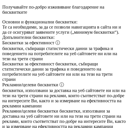
Получавайте по-добро изживяване благодарение на
бисквитките
Основни и функционални бисквитки:
Те са необходими, за да се позволи навигацията в сайта ни и
да се осигуряват заявените услуги („минимум бисквитки“).
Допълнителни бисквитки:
Бисквитки за ефективност
ⓘ
бисквитки, събиращи статистически данни за трафика и
поведението на потребителите на уеб сайтовете ни или на
тези на трети страни
Бисквитки за ефективност
бисквитки, събиращи
статистически данни за трафика и поведението на
потребителите на уеб сайтовете ни или на тези на трети
страни
Рекламни/целеви бисквитки
ⓘ
бисквитки, използвани за доставка на уеб сайтовете ни или на
тези на трети страни на реклами, които съответстват по-добре
на интересите Ви, както и за измерване на ефективността на
рекламни кампании
Рекламни/целеви бисквитки
бисквитки, използвани за
доставка на уеб сайтовете ни или на тези на трети страни на
реклами, които съответстват по-добре на интересите Ви, както
и за измерване на ефективността на рекламни кампании