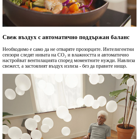
Свеж въздух с автоматично поддържан баланс
Необходимо е само да не отваряте прозорците. Интелигентни
сензори следят нивата на CO₂ и влажността и автоматично
настройват вентилацията според моментните нужди. Навлиза
свежест, а застоялият въздух излиза - без да правите нищо.