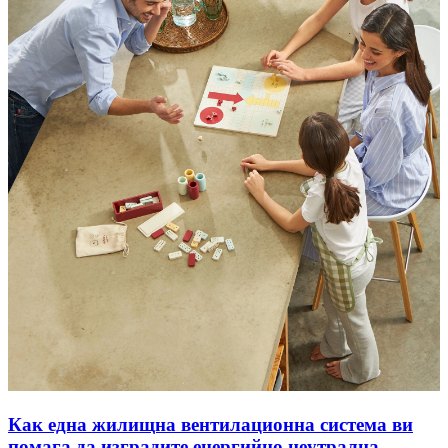
Как една жилищна вентилационна система ви
помага да изградите енергийно неутрална