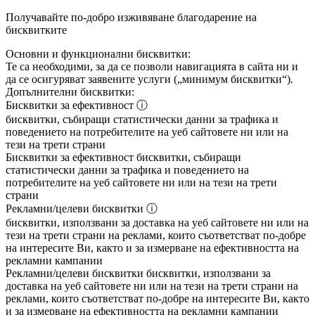
Получавайте по-добро изживяване благодарение на
бисквитките
Основни и функционални бисквитки:
Те са необходими, за да се позволи навигацията в сайта ни и
да се осигуряват заявените услуги („минимум бисквитки“).
Допълнителни бисквитки:
Бисквитки за ефективност
ⓘ
бисквитки, събиращи статистически данни за трафика и
поведението на потребителите на уеб сайтовете ни или на
тези на трети страни
Бисквитки за ефективност
бисквитки, събиращи
статистически данни за трафика и поведението на
потребителите на уеб сайтовете ни или на тези на трети
страни
Рекламни/целеви бисквитки
ⓘ
бисквитки, използвани за доставка на уеб сайтовете ни или на
тези на трети страни на реклами, които съответстват по-добре
на интересите Ви, както и за измерване на ефективността на
рекламни кампании
Рекламни/целеви бисквитки
бисквитки, използвани за
доставка на уеб сайтовете ни или на тези на трети страни на
реклами, които съответстват по-добре на интересите Ви, както
и за измерване на ефективността на рекламни кампании