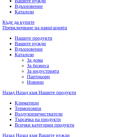
Вашите нужди
Вдъхновение
Каталози
Къде да купите
Превключване на навигацията
Нашите продукти
Вашите нужди
Вдъхновение
Каталози
За дома
За бизнеса
За индустрията
Партньори
Новини
Назад
Назад към Нашите продукти
Климатици
Термопомпи
Въздухопречистватели
Търсачка на продукти
Всички категории продукти
Назад
Назад към Вашите нужди