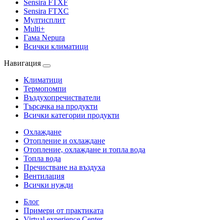
Sensira FTXF
Sensira FTXC
Мултисплит
Multi+
Гама Nepura
Всички климатици
Навигация
Климатици
Термопомпи
Въздухопречистватели
Търсачка на продукти
Всички категории продукти
Охлаждане
Отопление и охлаждане
Отопление, охлаждане и топла вода
Топла вода
Пречистване на въздуха
Вентилация
Всички нужди
Блог
Примери от практиката
Virtual experience Center