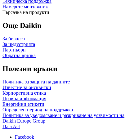
Техническа поддръжка
Намерете монтажник
Търсачка на продукти
Още Daikin
За бизнеса
За индустрията
Партньори
Обратна връзка
Полезни връзки
Политика за защита на данните
Известие за бисквитки
Корпоративна етика
Правна информация
Енергийни етикети
Определен период на поддръжка
Политика за уведомяване и разкриване на уязвимости на
Daikin Europe Group
Data Act
Facebook