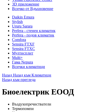
3D приложение
Всичко от Вдъхновение
Daikin Emura
Stylish
Ururu Sarara
Perfera - стенен климатик
Perfera - подов климатик
Comfora
Sensira FTXF
Sensira FTXC
Мултисплит
Multi+
Гама Nepura
Всички климатици
Назад
Назад към Климатици
Назад към прегледа
Биоелектрик ЕООД
Въздухопречистватели
Термопомпи