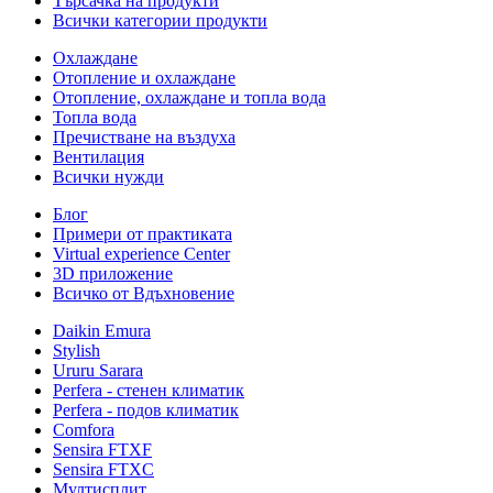
Търсачка на продукти
Всички категории продукти
Охлаждане
Отопление и охлаждане
Отопление, охлаждане и топла вода
Топла вода
Пречистване на въздуха
Вентилация
Всички нужди
Блог
Примери от практиката
Virtual experience Center
3D приложение
Всичко от Вдъхновение
Daikin Emura
Stylish
Ururu Sarara
Perfera - стенен климатик
Perfera - подов климатик
Comfora
Sensira FTXF
Sensira FTXC
Мултисплит