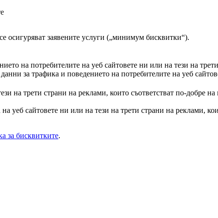
те
а се осигуряват заявените услуги („минимум бисквитки“).
ието на потребителите на уеб сайтовете ни или на тези на трет
анни за трафика и поведението на потребителите на уеб сайтове
тези на трети страни на реклами, които съответстват по-добре на
на уеб сайтовете ни или на тези на трети страни на реклами, кои
а за бисквитките
.