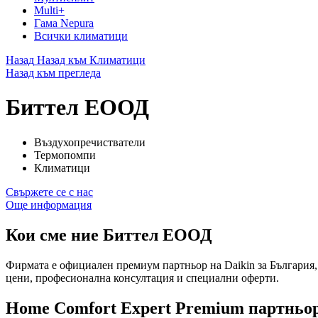
Multi+
Гама Nepura
Всички климатици
Назад
Назад към Климатици
Назад към прегледа
Биттел ЕООД
Въздухопречистватели
Термопомпи
Климатици
Свържете се с нас
Още информация
Кои сме ние
Биттел ЕООД
Фирмата е официален премиум партньор на Daikin за България, 
цени, професионална консултация и специални оферти.
Home Comfort Expert Premium партньо