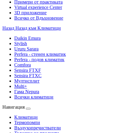
Примери от практиката
Virtual experience Center
3D приложение
Всичко от Вдъхновение
Назад
Назад към Климатици
Daikin Emura
Stylish
Ururu Sarara
Perfera - стенен климатик
Perfera - подов климатик
Comfora
Sensira FTXF
Sensira FTXC
Мултисплит
Multi+
Гама Nepura
Всички климатици
Навигация
Климатици
Термопомпи
Въздухопречистватели