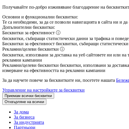
Получавайте по-добро изживяване благодарение на бисквитки
Основни и функционални бисквитки:
Те са необходими, за да се позволи навигацията в сайта ни и д
Допълнителни бисквитки:
Бисквитки за ефективност
ⓘ
бисквитки, събиращи статистически данни за трафика и поведен
Бисквитки за ефективност
бисквитки, събиращи статистически д
Рекламни/целеви бисквитки
ⓘ
бисквитки, използвани за доставка на уеб сайтовете ни или на 
рекламни кампании
Рекламни/целеви бисквитки
бисквитки, използвани за доставка 
измерване на ефективността на рекламни кампании
За да научете повече за бисквитките ни, посетете нашата
Бележк
Управление на настройките за бисквитки
Приемам всички бисквитки
Отхвърляне на всички
За дома
За бизнеса
За индустрията
Партньори