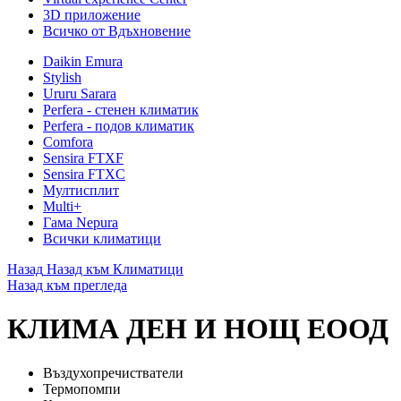
3D приложение
Всичко от Вдъхновение
Daikin Emura
Stylish
Ururu Sarara
Perfera - стенен климатик
Perfera - подов климатик
Comfora
Sensira FTXF
Sensira FTXC
Мултисплит
Multi+
Гама Nepura
Всички климатици
Назад
Назад към Климатици
Назад към прегледа
КЛИМА ДЕН И НОЩ ЕООД
Въздухопречистватели
Термопомпи