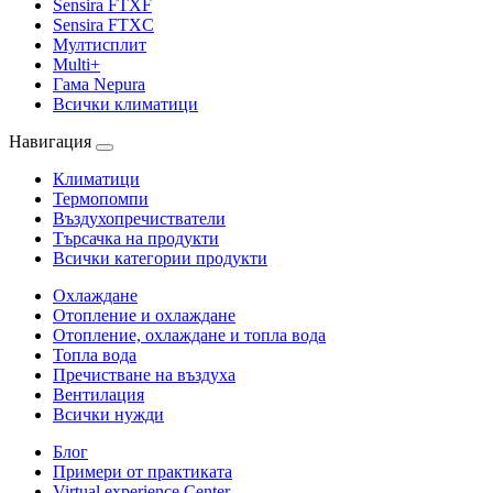
Sensira FTXF
Sensira FTXC
Мултисплит
Multi+
Гама Nepura
Всички климатици
Навигация
Климатици
Термопомпи
Въздухопречистватели
Търсачка на продукти
Всички категории продукти
Охлаждане
Отопление и охлаждане
Отопление, охлаждане и топла вода
Топла вода
Пречистване на въздуха
Вентилация
Всички нужди
Блог
Примери от практиката
Virtual experience Center