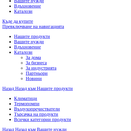
Вашите нужди
Вдъхновение
Каталози
Къде да купите
Превключване на навигацията
Нашите продукти
Вашите нужди
Вдъхновение
Каталози
За дома
За бизнеса
За индустрията
Партньори
Новини
Назад
Назад към Нашите продукти
Климатици
Термопомпи
Въздухопречистватели
Търсачка на продукти
Всички категории продукти
Назад
Назад към Вашите нужди