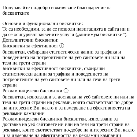
Получавайте по-добро изживяване благодарение на
бисквитките
Основни и функционални бисквитки:
Те са необходими, за да се позволи навигацията в сайта ни и
да се осигуряват заявените услуги („минимум бисквитки“).
Допълнителни бисквитки:
Бисквитки за ефективност
ⓘ
бисквитки, събиращи статистически данни за трафика и
поведението на потребителите на уеб сайтовете ни или на
тези на трети страни
Бисквитки за ефективност
бисквитки, събиращи
статистически данни за трафика и поведението на
потребителите на уеб сайтовете ни или на тези на трети
страни
Рекламни/целеви бисквитки
ⓘ
бисквитки, използвани за доставка на уеб сайтовете ни или на
тези на трети страни на реклами, които съответстват по-добре
на интересите Ви, както и за измерване на ефективността на
рекламни кампании
Рекламни/целеви бисквитки
бисквитки, използвани за
доставка на уеб сайтовете ни или на тези на трети страни на
реклами, които съответстват по-добре на интересите Ви, както
и за измерване на ефективността на рекламни кампании