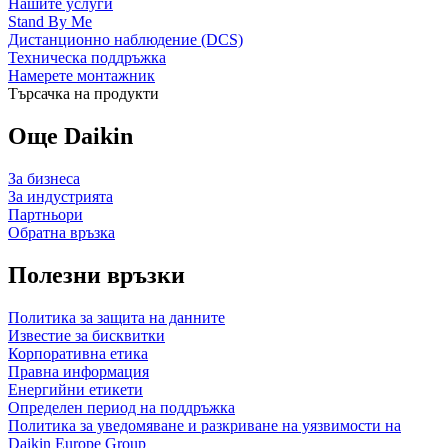
Нашите услуги
Stand By Me
Дистанционно наблюдение (DCS)
Техническа поддръжка
Намерете монтажник
Търсачка на продукти
Още Daikin
За бизнеса
За индустрията
Партньори
Обратна връзка
Полезни връзки
Политика за защита на данните
Известие за бисквитки
Корпоративна етика
Правна информация
Енергийни етикети
Определен период на поддръжка
Политика за уведомяване и разкриване на уязвимости на
Daikin Europe Group