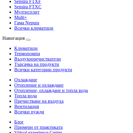
Sensira FTXF
Sensira FTXC
Мултисплит
Multi+
Гама Nepura
Всички климатици
Навигация
Климатици
Термопомпи
Въздухопречистватели
Търсачка на продукти
Всички категории продукти
Охлаждане
Отопление и охлаждане
Отопление, охлаждане и топла вода
Топла вода
Пречистване на въздуха
Вентилация
Всички нужди
Блог
Примери от практиката
Virtual experience Center