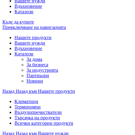
Вашите нужди
Вдъхновение
Каталози
Къде да купите
Превключване на навигацията
Нашите продукти
Вашите нужди
Вдъхновение
Каталози
За дома
За бизнеса
За индустрията
Партньори
Новини
Назад
Назад към Нашите продукти
Климатици
Термопомпи
Въздухопречистватели
Търсачка на продукти
Всички категории продукти
Назад
Назад към Вашите нужди