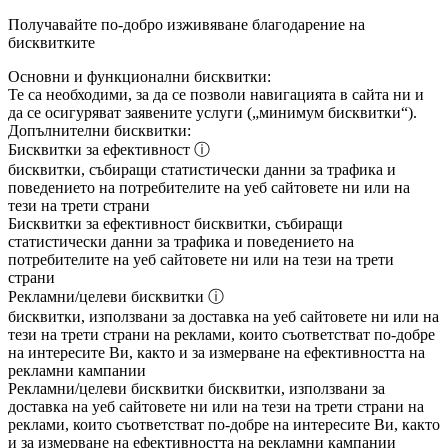
Получавайте по-добро изживяване благодарение на
бисквитките
Основни и функционални бисквитки:
Те са необходими, за да се позволи навигацията в сайта ни и
да се осигуряват заявените услуги („минимум бисквитки“).
Допълнителни бисквитки:
Бисквитки за ефективност
ⓘ
бисквитки, събиращи статистически данни за трафика и
поведението на потребителите на уеб сайтовете ни или на
тези на трети страни
Бисквитки за ефективност
бисквитки, събиращи
статистически данни за трафика и поведението на
потребителите на уеб сайтовете ни или на тези на трети
страни
Рекламни/целеви бисквитки
ⓘ
бисквитки, използвани за доставка на уеб сайтовете ни или на
тези на трети страни на реклами, които съответстват по-добре
на интересите Ви, както и за измерване на ефективността на
рекламни кампании
Рекламни/целеви бисквитки
бисквитки, използвани за
доставка на уеб сайтовете ни или на тези на трети страни на
реклами, които съответстват по-добре на интересите Ви, както
и за измерване на ефективността на рекламни кампании