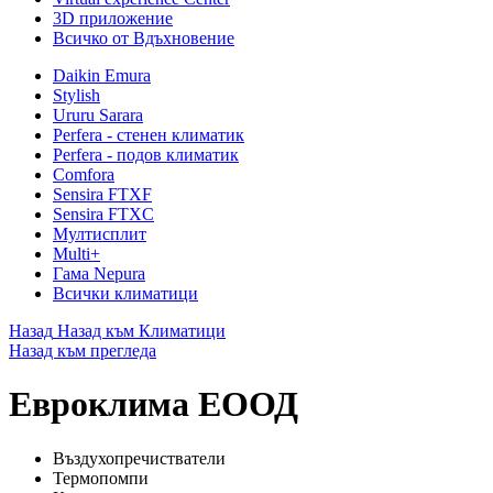
3D приложение
Всичко от Вдъхновение
Daikin Emura
Stylish
Ururu Sarara
Perfera - стенен климатик
Perfera - подов климатик
Comfora
Sensira FTXF
Sensira FTXC
Мултисплит
Multi+
Гама Nepura
Всички климатици
Назад
Назад към Климатици
Назад към прегледа
Евроклима ЕООД
Въздухопречистватели
Термопомпи