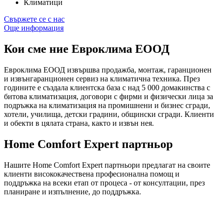
Климатици
Свържете се с нас
Още информация
Кои сме ние
Евроклима ЕООД
Евроклима ЕООД извършва продажба, монтаж, гаранционен
и извънгаранционен сервиз на климатична техника. През
годините е създала клиентска база с над 5 000 домакинства с
битова климатизация, договори с фирми и физически лица за
подръжка на климатизация на промишнени и бизнес сгради,
хотели, училища, детски градини, общински сгради. Клиенти
и обекти в цялата страна, както и извън нея.
Home Comfort Expert партньор
Нашите Home Comfort Expert партньори предлагат на своите
клиенти висококачествена професионална помощ и
поддръжка на всеки етап от процеса - от консултации, през
планиране и изпълнение, до поддръжка.