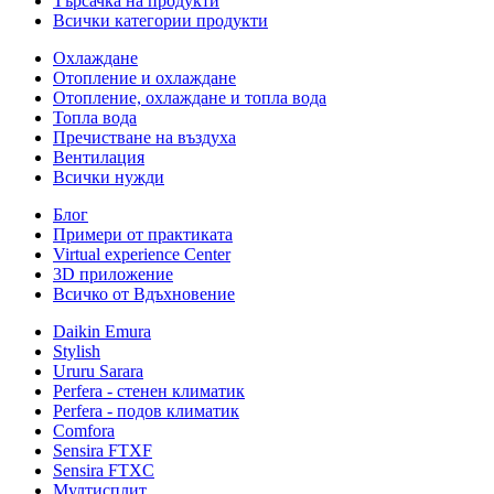
Търсачка на продукти
Всички категории продукти
Охлаждане
Отопление и охлаждане
Отопление, охлаждане и топла вода
Топла вода
Пречистване на въздуха
Вентилация
Всички нужди
Блог
Примери от практиката
Virtual experience Center
3D приложение
Всичко от Вдъхновение
Daikin Emura
Stylish
Ururu Sarara
Perfera - стенен климатик
Perfera - подов климатик
Comfora
Sensira FTXF
Sensira FTXC
Мултисплит