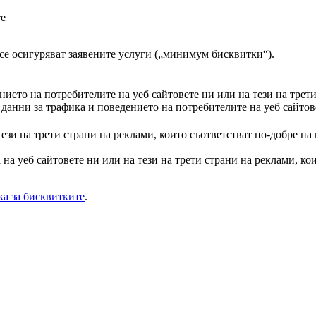
те
а се осигуряват заявените услуги („минимум бисквитки“).
ието на потребителите на уеб сайтовете ни или на тези на трет
анни за трафика и поведението на потребителите на уеб сайтове
тези на трети страни на реклами, които съответстват по-добре на
на уеб сайтовете ни или на тези на трети страни на реклами, кои
а за бисквитките
.