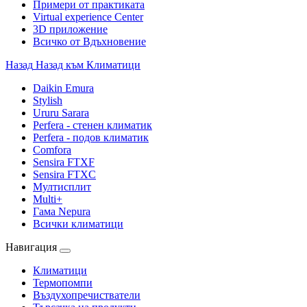
Примери от практиката
Virtual experience Center
3D приложение
Всичко от Вдъхновение
Назад
Назад към Климатици
Daikin Emura
Stylish
Ururu Sarara
Perfera - стенен климатик
Perfera - подов климатик
Comfora
Sensira FTXF
Sensira FTXC
Мултисплит
Multi+
Гама Nepura
Всички климатици
Навигация
Климатици
Термопомпи
Въздухопречистватели