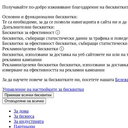
Получавайте по-добро изживяване благодарение на бисквитки
Основни и функционални бисквитки:
Те са необходими, за да се позволи навигацията в сайта ни и д
Допълнителни бисквитки:
Бисквитки за ефективност
ⓘ
бисквитки, събиращи статистически данни за трафика и поведен
Бисквитки за ефективност
бисквитки, събиращи статистически д
Рекламни/целеви бисквитки
ⓘ
бисквитки, използвани за доставка на уеб сайтовете ни или на 
рекламни кампании
Рекламни/целеви бисквитки
бисквитки, използвани за доставка 
измерване на ефективността на рекламни кампании
За да научете повече за бисквитките ни, посетете нашата
Бележк
Управление на настройките за бисквитки
Приемам всички бисквитки
Отхвърляне на всички
За дома
За бизнеса
За индустрията
Партньори