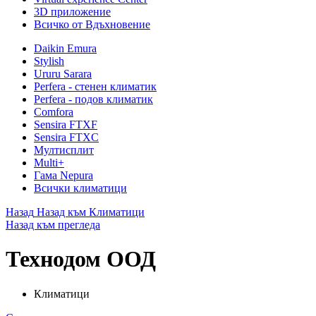
3D приложение
Всичко от Вдъхновение
Daikin Emura
Stylish
Ururu Sarara
Perfera - стенен климатик
Perfera - подов климатик
Comfora
Sensira FTXF
Sensira FTXC
Мултисплит
Multi+
Гама Nepura
Всички климатици
Назад
Назад към Климатици
Назад към прегледа
Технодом ООД
Климатици