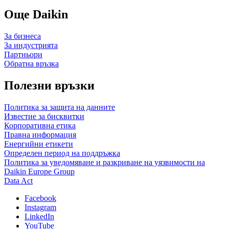
Още Daikin
За бизнеса
За индустрията
Партньори
Обратна връзка
Полезни връзки
Политика за защита на данните
Известие за бисквитки
Корпоративна етика
Правна информация
Енергийни етикети
Определен период на поддръжка
Политика за уведомяване и разкриване на уязвимости на
Daikin Europe Group
Data Act
Facebook
Instagram
LinkedIn
YouTube