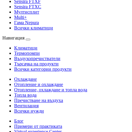
Sensira FTXF
Sensira FTXC
Мултисплит
Multi+
Гама Nepura
Всички климатици
Навигация
Климатици
Термопомпи
Въздухопречистватели
Търсачка на продукти
Всички категории продукти
Охлаждане
Отопление и охлаждане
Отопление, охлаждане и топла вода
Топла вода
Пречистване на въздуха
Вентилация
Всички нужди
Блог
Примери от практиката
Virtual experience Center