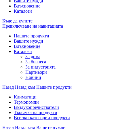
Вашите нужди
Вдъхновение
Каталози
Къде да купите
Превключване на навигацията
Нашите продукти
Вашите нужди
Вдъхновение
Каталози
За дома
За бизнеса
За индустрията
Партньори
Новини
Назад
Назад към Нашите продукти
Климатици
Термопомпи
Въздухопречистватели
Търсачка на продукти
Всички категории продукти
Назад
Назад към Вашите нужди