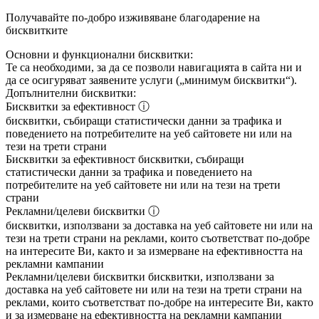
Получавайте по-добро изживяване благодарение на
бисквитките
Основни и функционални бисквитки:
Те са необходими, за да се позволи навигацията в сайта ни и
да се осигуряват заявените услуги („минимум бисквитки“).
Допълнителни бисквитки:
Бисквитки за ефективност
ⓘ
бисквитки, събиращи статистически данни за трафика и
поведението на потребителите на уеб сайтовете ни или на
тези на трети страни
Бисквитки за ефективност
бисквитки, събиращи
статистически данни за трафика и поведението на
потребителите на уеб сайтовете ни или на тези на трети
страни
Рекламни/целеви бисквитки
ⓘ
бисквитки, използвани за доставка на уеб сайтовете ни или на
тези на трети страни на реклами, които съответстват по-добре
на интересите Ви, както и за измерване на ефективността на
рекламни кампании
Рекламни/целеви бисквитки
бисквитки, използвани за
доставка на уеб сайтовете ни или на тези на трети страни на
реклами, които съответстват по-добре на интересите Ви, както
и за измерване на ефективността на рекламни кампании