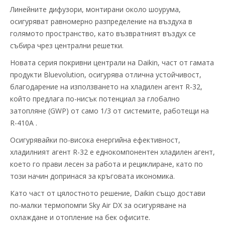
Линейните дифузори, монтирани около шоурума,
осигуряват равномерно разпределение на въздуха в
голямото пространство, като възвратният въздух се
събира чрез централни решетки.
Новата серия покривни централи на Daikin, част от гамата
продукти Bluevolution, осигурява отлична устойчивост,
благодарение на използването на хладилен агент R-32,
който предлага по-нисък потенциал за глобално
затопляне (GWP) от само 1/3 от системите, работещи на
R-410A .
Осигурявайки по-висока енергийна ефективност,
хладилният агент R-32 е еднокомпонентен хладилен агент,
което го прави лесен за работа и рециклиране, като по
този начин допринася за кръговата икономика.
Като част от цялостното решение, Daikin също достави
по-малки термопомпи Sky Air DX за осигуряване на
охлаждане и отопление на бек офисите.