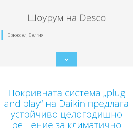
Шоурум на Desco
Брюксел, Белгия
Scroll
to
content
Покривната система „plug
and play“ на Daikin предлага
устойчиво целогодишно
решение за климатично