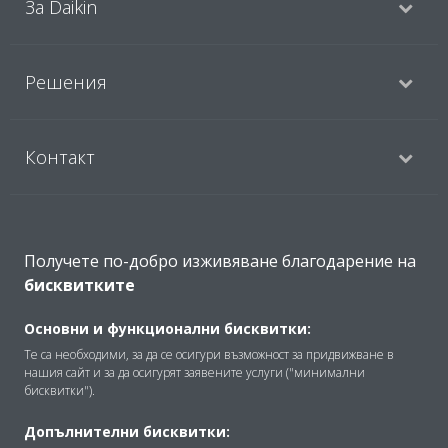
За Daikin
Решения
Контакт
Продукти
Получете по-добро изживяване благодарение на
бисквитките
Copyright © Daikin
Основни и функционални бисквитки:
Правна информация
Забележка относно бисквитките
Те са необходими, за да се осигури възможност за придвижване в
Политика за защита на данните
Корпоративна етика
нашия сайт и за да осигурят заявените услуги ("минимални
бисквитки").
Общи условия
Data Act
Допълнителни бисквитки: