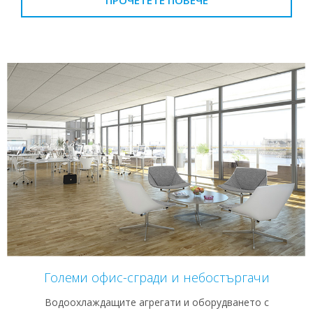
Големи офис-сгради и небостъргачи
Водоохлаждащите агрегати и оборудването с