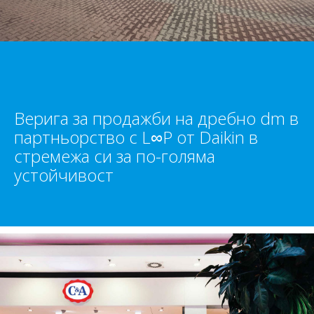
Верига за продажби на дребно dm в
партньорство с L∞P от Daikin в
стремежа си за по-голяма
устойчивост