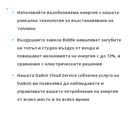
Използвайте възобновяема енергия с нашата
уникална
технология за възстановяване на
топлина
Въздушните завеси Biddle
намаляват загубите
на топъл и студен въздух от входа и
повишават
икономията на енергия с до 72%,
в
сравнение с електрическите решения
Нашата
Daikin Cloud Service
(облачна услуга на
Daikin) ви позволява да наблюдавате и
управлявате вашето потребление на енергия
от всяко място и по всяко време