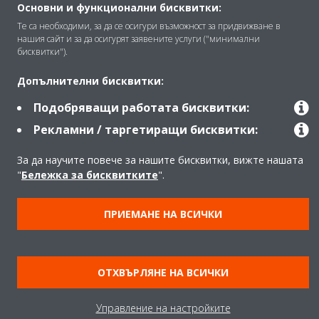
Основни и функционални бисквитки:
Правна информация
Забележка относно бисквитките
Те са необходими, за да се осигури възможност за придвижване в
Политика за защита на данните
Корпоративна етика
нашия сайт и за да осигурят заявените услуги ("минимални
бисквитки").
Общи условия
Data Act
Допълнителни бисквитки:
Подобряващи работата бисквитки:
Рекламни / таргетиращи бисквитки:
За да научите повече за нашите бисквитки, вижте нашата
"
Бележка за бисквитките
".
ПРИЕМАНЕ НА ВСИЧКИ
ОТХВЪРЛЯНЕ НА ВСИЧКИ
Управление на настройките