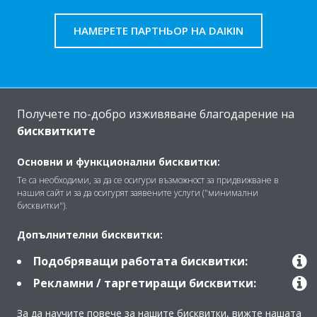
НАМЕРЕТЕ ПАРТНЬОР НА DAIKIN
Получете по-добро изживяване благодарение на
За Daikin
бисквитките
Основни и функционални бисквитки:
Решения
Те са необходими, за да се осигури възможност за придвижване в
нашия сайт и за да осигурят заявените услуги ("минимални
бисквитки").
Контакт
Допълнителни бисквитки:
Подобряващи работата бисквитки:
Продукти
Рекламни / таргетиращи бисквитки:
За да научите повече за нашите бисквитки, вижте нашата