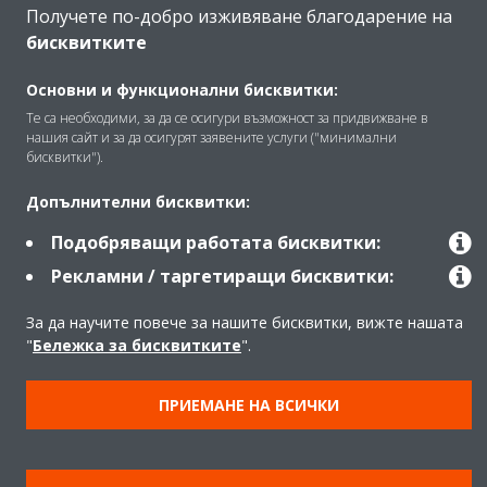
Получете по-добро изживяване благодарение на
бисквитките
Решения
Основни и функционални бисквитки:
Те са необходими, за да се осигури възможност за придвижване в
нашия сайт и за да осигурят заявените услуги ("минимални
Контакт
бисквитки").
Допълнителни бисквитки:
Продукти
Подобряващи работата бисквитки:
Рекламни / таргетиращи бисквитки:
Copyright © Daikin
За да научите повече за нашите бисквитки, вижте нашата
"
Бележка за бисквитките
".
Правна информация
Забележка относно бисквитките
Политика за защита на данните
Корпоративна етика
ПРИЕМАНЕ НА ВСИЧКИ
Общи условия
Data Act