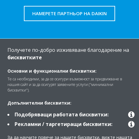
НАМЕРЕТЕ ПАРТНЬОР НА DAIKIN
Получете по-добро изживяване благодарение на
За Daikin
бисквитките
Основни и функционални бисквитки:
Решения
Те са необходими, за да се осигури възможност за придвижване в
нашия сайт и за да осигурят заявените услуги ("минимални
бисквитки").
Контакт
Допълнителни бисквитки:
Подобряващи работата бисквитки:
Продукти
Рекламни / таргетиращи бисквитки:
За да научите повече за нашите бисквитки, вижте нашата