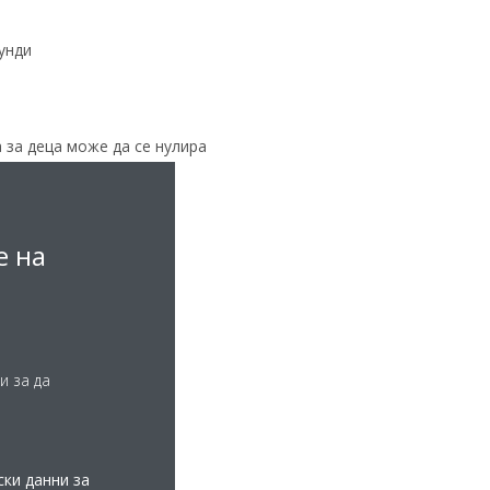
унди
 за деца може да се нулира
е на
 се премахне кода на
ички настройки.
и за да
ки данни за