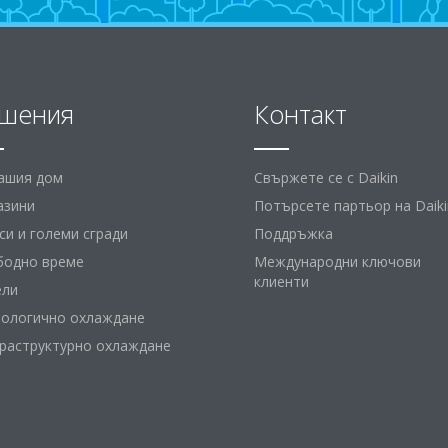
шения
Контакт
вашия дом
Свържете се с Daikin
азини
Потърсете партьор на Daiki
и и големи сгради
Поддръжка
бодно време
Международни ключови
клиенти
ели
нологично охлаждане
раструктурно охлаждане