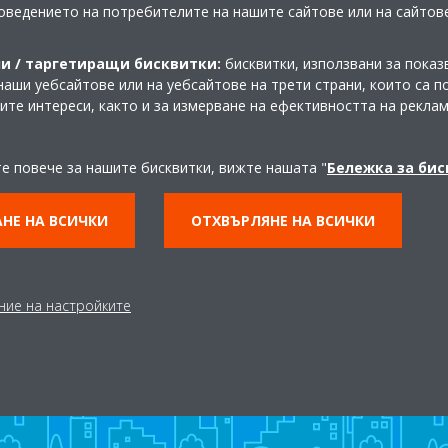
оведението на потребителите на нашите сайтове или на сайтов
и / таргетиращи бисквитки:
бисквитки, използвани за показ
 между адаптера и потребителския акаунт
наши уебсайтове или на уебсайтове на трети страни, които са 
шите интереси, както и за измерване на ефективността на рекла
те повече за нашите бисквитки, вижте нашата "
Бележка за би
НЕ НА ВСИЧКИ
ОТХВЪРЛЯНЕ НА ВСИЧКИ
Разгледайте нашия Virtual
Experience Center
ние на настройките
ВЛЕЗТЕ ВЪВ VIRTUAL EXPERIENCE CENER