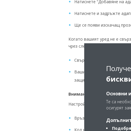
Натиснете “Добавяне на ад
Натиснете и задръжте адапт
Ще се появи изскачащ проз
Когато вашият уред не е свър
чрез следните стъпки:
Свържете се с монтажника
Получе
Вашият монтажник ще трябв
бискв
защитната блокировка от д
Основни 
Внимание: възстановяванет
Те са необх
Настройки, които се нулират:
осигурят зая
Връзка с домашната мрежа 
Допълнит
Подобря
Код на защитната блокиров