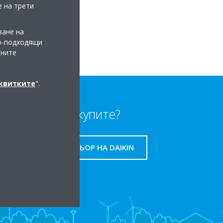
е на трети
ване на
по-подходящи
мните
сквитките
".
Къде да купите?
НАМЕРЕТЕ ПАРТНЬОР НА DAIKIN