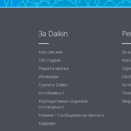
За Daikin
Ре
Кои сме ние
За 
100 години
Маг
Нашата мрежа
Офис
Иновации
Сво
Групата Daikin
Хот
Устойчивост
Тех
Корпоративна социална
Инф
отговорност
Новини / Съобщения за пресата
Кариери