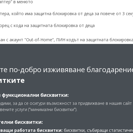
аптер” в менюто
ера, който има защитна блокировка от деца за повече от 3 сек
орец с кода на защитната блокировка от деца
зан с акаунт "Out-of-Home”, ПИН кодът на защитната блокировка
те по-добро изживяване благодарени
а да възстанови фабричните настройки на LAN адаптера, за да
итките
еца.
и функционални бисквитки:
о на фабричните настройки на LAN адаптера изтрива вс
одими, за да се осигури възможност за придвижване в нашия сайт 
вените услуги ("минимални бисквитки").
(настройки на LAN)
елни бисквитки:
ващи работата бисквитки:
бисквитки, събиращи статистичес
ка от деца