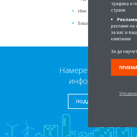
трафика и п
страни
Име на уреда и икона
Рекламн
Вашата връзка Out-of-Home
реклами на 
за вас и ва
кампании
За да научи
ПРИЕМА
Намерете повече
информация
Управле
ПОДДРЪЖКА