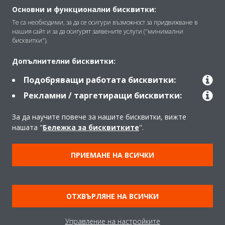
Основни и функционални бисквитки:
Те са необходими, за да се осигури възможност за придвижване в
нашия сайт и за да осигурят заявените услуги ("минимални
Решения
бисквитки").
Допълнителни бисквитки:
Контакт
Подобряващи работата бисквитки:
Рекламни / таргетиращи бисквитки:
Продукти
За да научите повече за нашите бисквитки, вижте
нашата "
Бележка за бисквитките
".
Copyright © Daikin
ПРИЕМАНЕ НА ВСИЧКИ
Правна информация
Забележка относно бисквитките
Политика за защита на данните
Корпоративна етика
ОТХВЪРЛЯНЕ НА ВСИЧКИ
Общи условия
Data Act
Управление на настройките