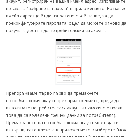
акаунт, регистриран на вашия имейл адрес, използвайте
връзката "забравена парола" в приложението. На вашия
имейл адрес ще бъде изпратено съобщение, за да
преконфигурирате паролата, с цел да можете отново да
получите достъп до потребителския си акаунт.
Препоръчваме първо първо да премахнете
потребителския акаунт чрез приложението, преди да
използвате потребителския акаунт (възможно е преди
това да са въведени грешни данни за потребителя).
Премахването на потребителския акаунт може да се
извърши, като влезете в приложението и изберете "моя