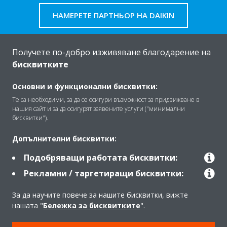
НАМЕРЕТЕ ПАРТНЬОР НА DAIKIN
Получете по-добро изживяване благодарение на
бисквитките
За Daikin
Основни и функционални бисквитки:
Те са необходими, за да се осигури възможност за придвижване в
нашия сайт и за да осигурят заявените услуги ("минимални
Решения
бисквитки").
Допълнителни бисквитки:
Контакт
Подобряващи работата бисквитки:
Рекламни / таргетиращи бисквитки:
Продукти
За да научите повече за нашите бисквитки, вижте
нашата "
Бележка за бисквитките
".