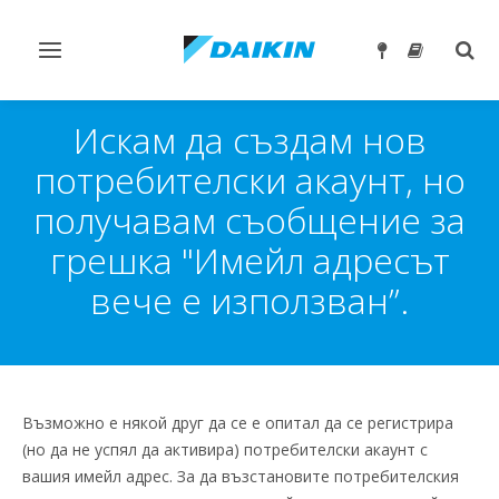
Превключване
Togg
на
sear
навигация
Искам да създам нов
потребителски акаунт, но
получавам съобщение за
грешка "Имейл адресът
вече е използван”.
Възможно е някой друг да се е опитал да се регистрира
(но да не успял да активира) потребителски акаунт с
вашия имейл адрес. За да възстановите потребителския