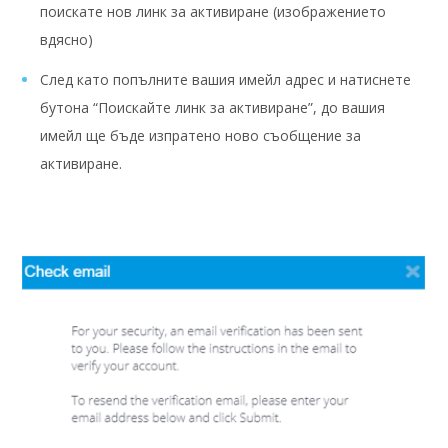
поискате нов линк за активиране (изображението
вдясно)
След като попълните вашия имейл адрес и натиснете
бутона “Поискайте линк за активиране”, до вашия
имейл ще бъде изпратено ново съобщение за
активиране.