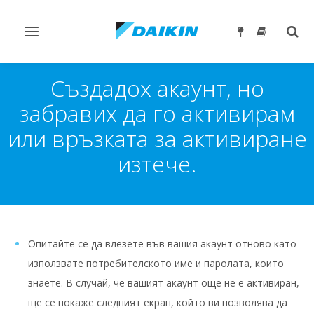
Превключване
Togg
на
sear
навигация
Създадох акаунт, но
забравих да го активирам
или връзката за активиране
изтече.
Опитайте се да влезете във вашия акаунт отново като
използвате потребителското име и паролата, които
знаете. В случай, че вашият акаунт още не е активиран,
ще се покаже следният екран, който ви позволява да