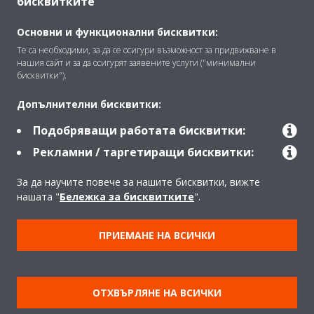
бисквитките
За Daikin
Основни и функционални бисквитки:
Те са необходими, за да се осигури възможност за придвижване в
нашия сайт и за да осигурят заявените услуги ("минимални
Решения
бисквитки").
Допълнителни бисквитки:
Контакт
Подобряващи работата бисквитки:
Рекламни / таргетиращи бисквитки:
Продукти
За да научите повече за нашите бисквитки, вижте
нашата "
Бележка за бисквитките
".
Copyright © Daikin
ПРИЕМАНЕ НА ВСИЧКИ
Правна информация
Забележка относно бисквитките
Политика за защита на данните
Корпоративна етика
ОТХВЪРЛЯНЕ НА ВСИЧКИ
Общи условия
Data Act