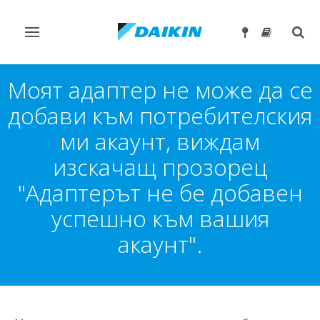
Превключване
Togg
на
sear
навигация
Моят адаптер не може да се
добави към потребителския
ми акаунт, виждам
изскачащ прозорец
"Адаптерът не бе добавен
успешно към вашия
акаунт".