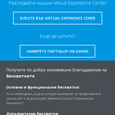
Разгледайте нашия Virtual Experience Center
ВЛЕЗТЕ ВЪВ VIRTUAL EXPERIENCE CENER
Къде да купите?
НАМЕРЕТЕ ПАРТНЬОР НА DAIKIN
Получете по-добро изживяване благодарение на
бисквитките
За Daikin
Основни и функционални бисквитки:
Те са необходими, за да се осигури възможност за придвижване в
нашия сайт и за да осигурят заявените услуги ("минимални
Решения
бисквитки").
Допълнителни бисквитки: