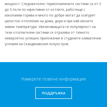
мощност. Следователно термопомпените системи са от 3
до 5 пъти по-ефективни от котлите, работещи с
изкопаеми горива и много по-добре могат да осигурят
цялостно отопление на дома, дори и при най-ниските
зимни температури. Увеличаващата се популярност на
тези отоплителни системи се отразява от тяхното
невероятно успешно приложение в студените климатични
условия на Скандинавския полуостров.
Намерете повече информация
ПОДДРЪЖКА