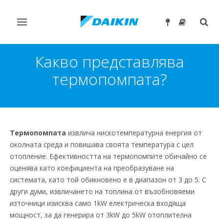
Превключване
Togg
на
sear
навигация
Какво представлява
термопомпата?
Термопомпата
извлича нискотемпературна енергия от
околната среда и повишава своята температура с цел
отопление. Ефективността на термопомпите обичайно се
оценява като коефициента на преобразуване на
системата, като той обикновено е в диапазон от 3 до 5. С
други думи, извличането на топлина от възобновяеми
източници изисква само 1kW електрическа входяща
мощност, за да генерира от 3kW до 5kW отоплителна