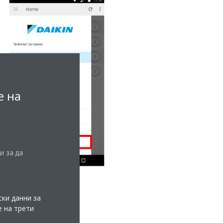
е на
и за да
ки данни за
е на трети