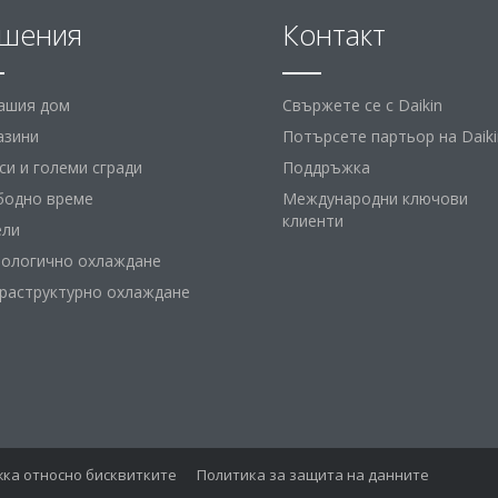
шения
Контакт
вашия дом
Свържете се с Daikin
азини
Потърсете партьор на Daiki
и и големи сгради
Поддръжка
бодно време
Международни ключови
клиенти
ели
нологично охлаждане
раструктурно охлаждане
ка относно бисквитките
Политика за защита на данните