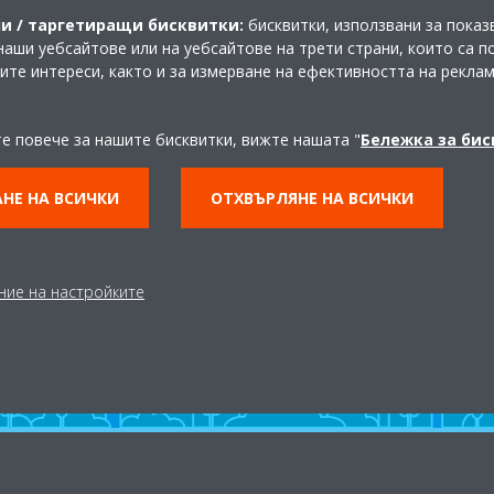
и / таргетиращи бисквитки:
бисквитки, използвани за показ
наши уебсайтове или на уебсайтове на трети страни, които са 
шите интереси, както и за измерване на ефективността на рекла
те повече за нашите бисквитки, вижте нашата "
Бележка за би
Разгледайте нашия Virtual
Experience Center
НЕ НА ВСИЧКИ
ОТХВЪРЛЯНЕ НА ВСИЧКИ
ВЛЕЗТЕ ВЪВ VIRTUAL EXPERIENCE CENER
ние на настройките