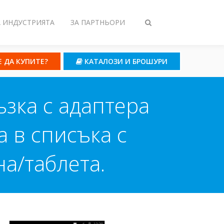
А ИНДУСТРИЯТА
ЗА ПАРТНЬОРИ
Toggle
search
Е ДА КУПИТЕ?
КАТАЛОЗИ И БРОШУРИ
зка с адаптера
а в списъка с
а/таблета.