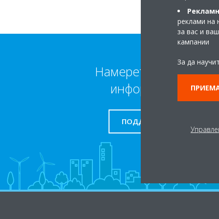
Рекламн
реклами на 
за вас и ва
кампании
За да научи
Намерете повече
информация
ПРИЕМА
ПОДДРЪЖКА
Управле