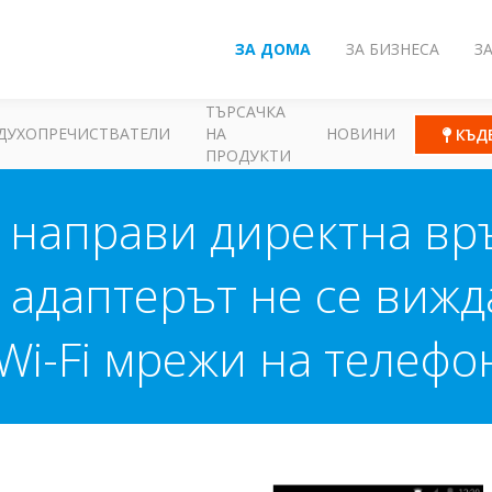
ЗА ДОМА
ЗА БИЗНЕСА
З
ТЪРСАЧКА
ДУХОПРЕЧИСТВАТЕЛИ
НА
НОВИНИ
КЪД
ПРОДУКТИ
е направи директна връ
, адаптерът не се вижд
Wi-Fi мрежи на телефон