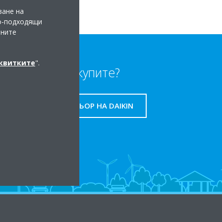
ване на
по-подходящи
мните
сквитките
".
Къде да купите?
НАМЕРЕТЕ ПАРТНЬОР НА DAIKIN