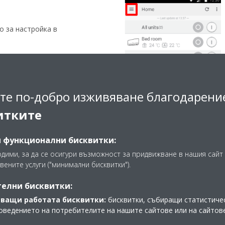
 за настройка в
чно близо до вашия WLAN
димост). Обхватът на WLAN
те по-добро изживяване благодарени
и значително от смущения по
итките
N] и се върнете обратно в
и функционални бисквитки:
бутон [MODE]. По този начин
одими, за да се осигури възможност за придвижване в нашия сайт 
друг безжичен канал (1-11).
вените услуги ("минимални бисквитки").
мо.
елни бисквитки:
Добавяне на адаптер") е
ващи работата бисквитки:
бисквитки, събиращи статистичес
оведението на потребителите на нашите сайтове или на сайтов