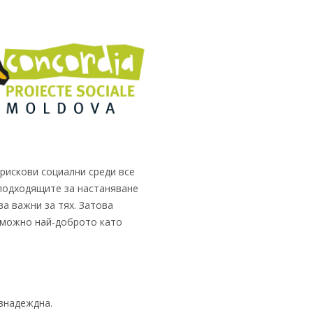
рискови социални среди все
подходящите за настаняване
а важни за тях. Затова
зможно най-доброто като
знадеждна.