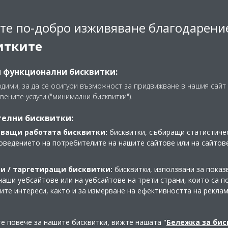
те по-добро изживяване благодарени
хаел Хаас, Директор Продажби на DAIKIN в Молдова, връчи на г-
итките
ordia, чек за сумата от
и функционални бисквитки:
одими, за да се осигури възможност за придвижване в нашия сайт 
вените услуги ("минимални бисквитки").
елни бисквитки:
ващи работата бисквитки:
бисквитки, събиращи статистичес
оведението на потребителите на нашите сайтове или на сайтов
и / таргетиращи бисквитки:
бисквитки, използвани за показ
наши уебсайтове или на уебсайтове на трети страни, които са 
шите интереси, както и за измерване на ефективността на рекла
те повече за нашите бисквитки, вижте нашата "
Бележка за би