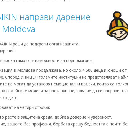
AIKIN направи дарение
 Moldova
KIN реши да подкрепи организацията
дарение.
широка гама от възможности за подпомагане.
зация в Молдова продължава, но около 4,500 деца и юноши от 
е. Според УНИЦЕФ големите институции не представляват най-
те не могат да установят емоционални връзки, които са толков
а семейните модели за настаняване, така че да се направи въ
яко дете.
овават на четири стълба:
то расте в защитена среда, добива доверие и увереност.
ние, защото без професия, борбата срещу бедността е почти бе