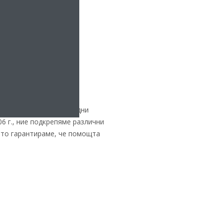
 пари да печатаме коледни
6 г., ние подкрепяме различни
като гарантираме, че помощта