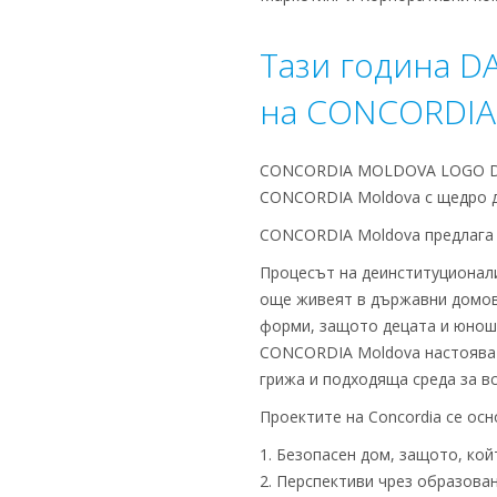
Тази година D
на CONCORDIA
CONCORDIA MOLDOVA LOGO DAI
CONCORDIA Moldova с щедро 
CONCORDIA Moldova предлага 
Процесът на деинституционали
още живеят в държавни домов
форми, защото децата и юноши
CONCORDIA Moldova настоява з
грижа и подходяща среда за вс
Проектите на Concordia се осн
1. Безопасен дом, защото, кой
2. Перспективи чрез образова