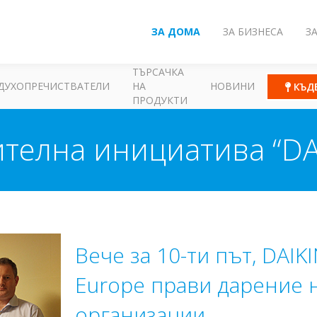
ЗА ДОМА
ЗА БИЗНЕСА
З
ТЪРСАЧКА
ДУХОПРЕЧИСТВАТЕЛИ
НА
НОВИНИ
КЪД
ПРОДУКТИ
телна инициатива “DAIKI
Вече за 10-ти път, DAIKI
Europe прави дарение 
организации