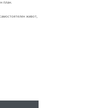
н план.
.
 самостоятелен живот,