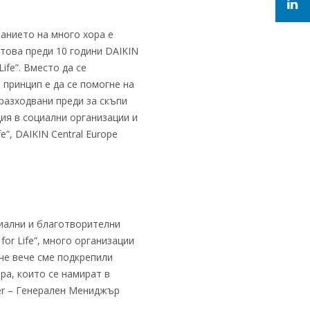
анието на много хора е
това преди 10 години DAIKIN
ife”. Вместо да се
 принцип е да се помогне на
разходвани преди за скъпи
ция в социални организации и
”, DAIKIN Central Europe
иални и благотворителни
or Life”, много организации
че вече сме подкрепили
ра, които се намират в
ger – Генерален Мениджър