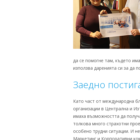
да се помогне там, където има 
използва даренията си за да 
Заедно постиг
Като част от международна бл
организации в Централна и Изт
имаха възможността да получа
толкова много страхотни проек
особено трудни ситуации. И не
Маркетинг и Корпоративни кому