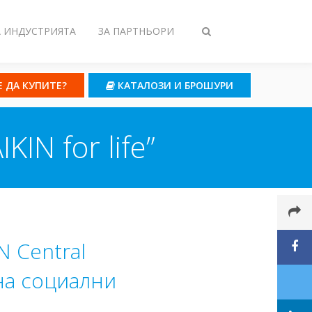
А ИНДУСТРИЯТА
ЗА ПАРТНЬОРИ
Toggle
search
Е ДА КУПИТЕ?
КАТАЛОЗИ И БРОШУРИ
N for life”
N Central
на социални