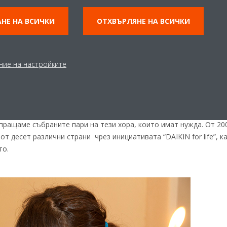
НЕ НА ВСИЧКИ
ОТХВЪРЛЯНЕ НА ВСИЧКИ
ние на настройките
лим за техните нужди. Правим смислени неща. Вместо да харчим
пращаме събраните пари на тези хора, които имат нужда. От 200
т десет различни страни чрез инициативата “DAIKIN for life”, 
то.