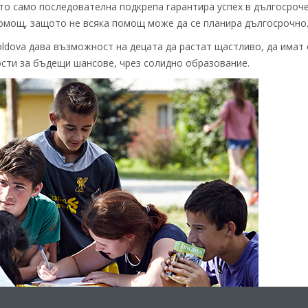
ото само последователна подкрепа гарантира успех в дългосроче
омощ, защото не всяка помощ може да се планира дългосрочно
dova дава възможност на децата да растат щастливо, да имат
сти за бъдещи шансове, чрез солидно образование.