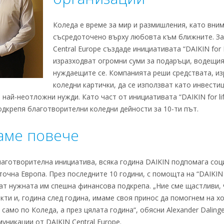
Коледа е време за мир и размишления, като вним
съсредоточено върху любовта към ближните. За
Central Europe създаде инициативата “DAIKIN for L
изразходват огромни суми за подаръци, водещия
нуждаещите се. Компанията реши средствата, из
коледни картички, да се използват като инвести
най-неотложни нужди. Като част от инициативата “DAIKIN for life
подкрепя благотворителни коледни дейности за 10-ти път.
аме повече
аготворителна инициатива, всяка година DAIKIN подпомага соц
очна Европа. През последните 10 години, с помощта на “DAIKIN f
т нужната им спешна финансова подкрепа. „Ние сме щастливи, 
ти и, година след година, имаме своя принос да помогнем на хо
 само по Коледа, а през цялата година“, обясни Alexander Dalin
никации от DAIKIN Central Europe.