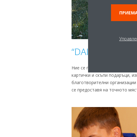
ПРИЕМА
Управле
“DAIKIN for life”
Ние се грижим за хората. Мис
картички и скъпи подаръци, из
благотворителни организации о
се предоставя на точното мяс