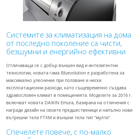
Системите за климатизация на дома
от последно поколение са чисти,
безшумни и енергийно ефективни
Отличаваща се с добър външен вид и интелигентни
технологии, новата гама Bluevolution е разработена за
максимално улеснение при ползване и ниски
експлоатационни разходи, като същевременно създава
здравословен климат в помещенията. Моделите за 2016 г.
включват новата DAIKIN Emura, базирана на отличения с
награди дизайн на своите предшественици и напълно нови
вътрешни тела FTXM и външни тела тип “мулти”.
Спечелете повече, с по-малко