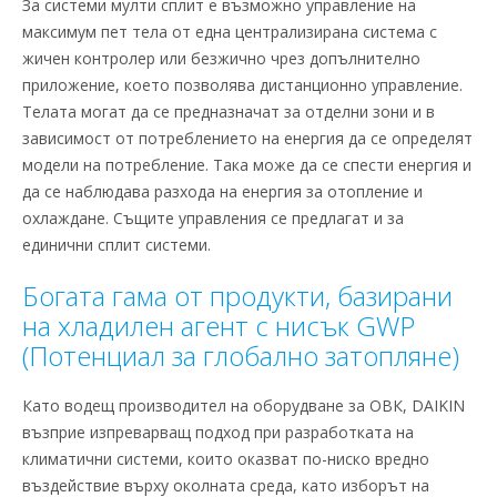
За системи мулти сплит е възможно управление на
максимум пет тела от една централизирана система с
жичен контролер или безжично чрез допълнително
приложение, което позволява дистанционно управление.
Телата могат да се предназначат за отделни зони и в
зависимост от потреблението на енергия да се определят
модели на потребление. Така може да се спести енергия и
да се наблюдава разхода на енергия за отопление и
охлаждане. Същите управления се предлагат и за
единични сплит системи.
Богата гама от продукти, базирани
на хладилен агент с нисък GWP
(Потенциал за глобално затопляне)
Като водещ производител на оборудване за ОВК, DAIKIN
възприе изпреварващ подход при разработката на
климатични системи, които оказват по-ниско вредно
въздействие върху околната среда, като изборът на