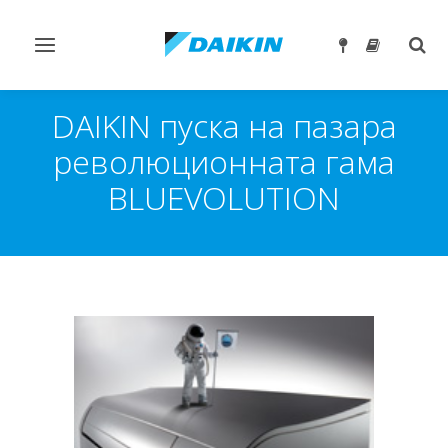
Превключване
Togg
на
sear
навигация
DAIKIN пуска на пазара
революционната гама
BLUEVOLUTION