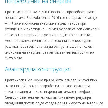
потребление на енергия
Проектирана от DAIKIN в Европа за европейския пазар,
новата гама Bluevolution за 2016 г. е с енергиен клас до
A+++ за максимална енергийна ефективност при
отопление и охлаждане. Всички модели са оптимизирани
за сезонна енергийна ефективност, като се отчитат
местните климатични зони и сезонни температурни
разлики през годината, за да осигурят още по-големи
икономии на енергия чрез автоматични настройки на
системата.
Авангардна конструкция
Практически безшумна при работа, гамата Bluevolution
включва най-новите разработки в технологията за
климатизация и така осигурява оптимален комфорт.
Сензори с интелигентно око автоматично регулират
въздушния поток, за да сведат до минимум теченията и да