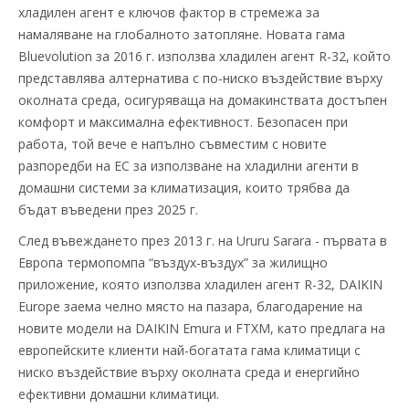
хладилен агент е ключов фактор в стремежа за
намаляване на глобалното затопляне. Новата гама
Bluevolution за 2016 г. използва хладилен агент R-32, който
представлява алтернатива с по-ниско въздействие върху
околната среда, осигуряваща на домакинствата достъпен
комфорт и максимална ефективност. Безопасен при
работа, той вече е напълно съвместим с новите
разпоредби на ЕС за използване на хладилни агенти в
домашни системи за климатизация, които трябва да
бъдат въведени през 2025 г.
След въвеждането през 2013 г. на Ururu Sarara - първата в
Европа термопомпа “въздух-въздух” за жилищно
приложение, която използва хладилен агент R-32, DAIKIN
Europe заема челно място на пазара, благодарение на
новите модели на DAIKIN Emura и FTXM, като предлага на
европейските клиенти най-богатата гама климатици с
ниско въздействие върху околната среда и енергийно
ефективни домашни климатици.