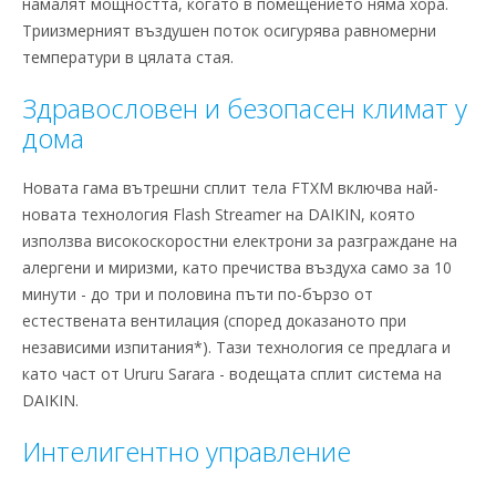
намалят мощността, когато в помещeнието няма хора.
Триизмерният въздушен поток осигурява равномерни
температури в цялата стая.
Здравословен и безопасен климат у
дома
Новата гама вътрешни сплит тела FTXM включва най-
новата технология Flash Streamer на DAIKIN, която
използва високоскоростни електрони за разграждане на
алергени и миризми, като пречиства въздуха само за 10
минути - до три и половина пъти по-бързо от
естествената вентилация (според доказаното при
независими изпитания*). Тази технология се предлага и
като част от Ururu Sarara - водещата сплит система на
DAIKIN.
Интелигентно управление