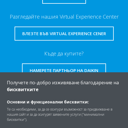
Разгледайте нашия Virtual Experience Center
ВЛЕЗТЕ ВЪВ VIRTUAL EXPERIENCE CENER
Къде да купите?
НАМЕРЕТЕ ПАРТНЬОР НА DAIKIN
Получете по-добро изживяване благодарение на
бисквитките
Основни и функционални бисквитки:
За Daikin
Те са необходими, за да се осигури възможност за придвижване в
нашия сайт и за да осигурят заявените услуги ("минимални
бисквитки").
Решения