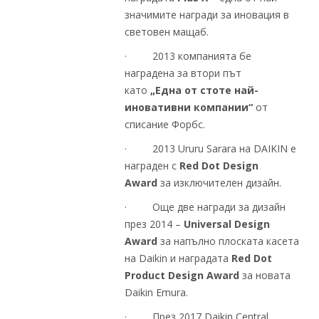
значимите награди за иновация в
световен мащаб.
· 2013 компанията бе
наградена за втори път
като
„Една от стоте най-
иновативни компании“
от
списание Форбс.
· 2013 Ururu Sarara на DAIKIN е
награден с
Red Dot Design
Award
за изключителен дизайн.
· Oще две награди за дизайн
през 2014 –
Universal Design
Award
за напълно плоската касета
на Daikin и наградата
Red Dot
Product Design Award
за новата
Daikin Emura.
· През 2017 Daikin Central