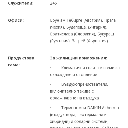
Служители:
246
Офиси:
Брун ам Гебирге (Австрия), Прага
(Чехия), Будапеща, (Унгария),
Братислава (Словакия), Букурещ
(Румъния), Загреб (Хърватия)
Продуктова
За жилищни приложения:
гама:
· Климатични сплит системи за
охлаждане и отопление
· Въздухопречистватели,
включително такива с
овлажняване на въздуха
· Термопомпи DAIKIN Altherma
(въздух-вода, геотермални и
хибридни) и соларни системи,