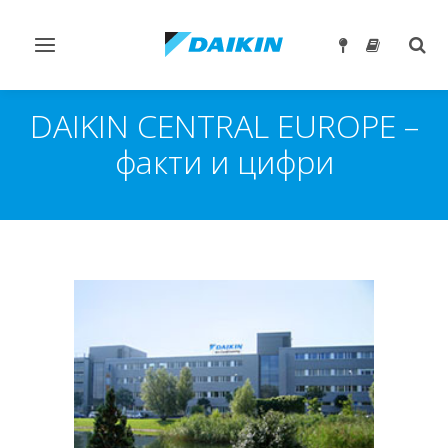
Превключване
Togg
на
sear
навигация
DAIKIN CENTRAL EUROPE –
факти и цифри