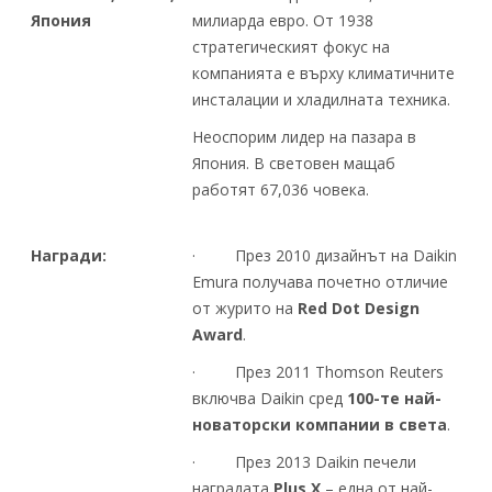
Япония
милиарда евро. От 1938
стратегическият фокус на
компанията е върху климатичните
инсталации и хладилната техника.
Неоспорим лидер на пазара в
Япония. В световен мащаб
работят 67,036 човека.
Награди:
· През 2010 дизайнът на Daikin
Emura получава почетно отличие
от журито на
Red Dot Design
Award
.
· През 2011 Thomson Reuters
включва Daikin сред
100-те най-
новаторски компании в света
.
· През 2013 Daikin печели
наградата
Plus X
– една от най-