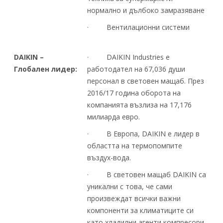
нормално и дълбоко замразяване
· Вентилационни системи
DAIKIN –
· DAIKIN Industries е
Глобален лидер:
работодател на 67,036 души
персонал в световен мащаб. През
2016/17 година оборота на
компанията възлиза на 17,176
милиарда евро.
· В Европа, DAIKIN е лидер в
областта на термопомпите
въздух-вода.
· В световен мащаб DAIKIN са
уникални с това, че сами
произвеждат всички важни
компоненти за климатиците си
като хладилни агенти,компресори