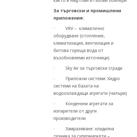
както и нафтови и газови бойлери
За търговски и промишлени
приложения:
· VRV – климатично
оборудване (отопление,
климатизация, вентилация и
битова гореща вода от
възобновяеми източници)
· Sky Air за търговски сгради
· Приложни системи: Хидро
системи на базата на
водоохлаждащи агрегати (чилъри)
· Кондензни агрегати за
изпарители от други
производители
· Замразяване: хладилна
техника за супермаркети –