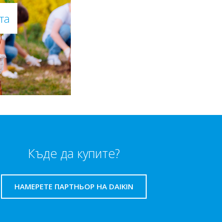
та
Къде да купите?
НАМЕРЕТЕ ПАРТНЬОР НА DAIKIN