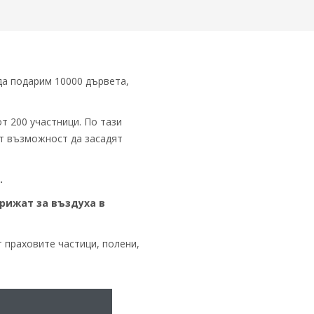
 да подарим 10000 дървета,
т 200 участници. По тази
ат възможност да засадят
.
грижат за въздуха в
 праховите частици, полени,