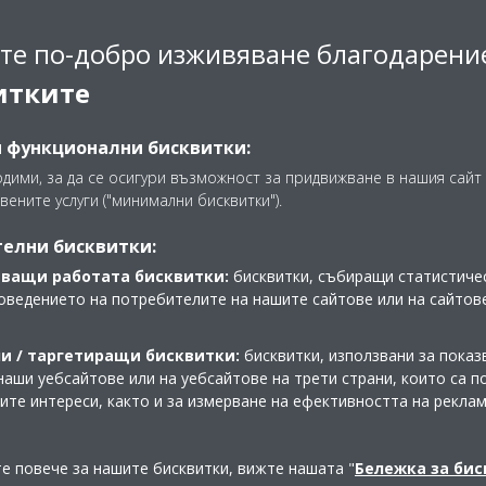
те по-добро изживяване благодарени
е получат по 20 дървета,
итките
веднага след получаване,
еждане на собствено дърво,
за тази цел – семена/
и функционални бисквитки:
мес. Също така сме
одими, за да се осигури възможност за придвижване в нашия сайт 
инструкции за засаждане,
вените услуги ("минимални бисквитки").
за вашите дървета.
елни бисквитки:
 екологични решения за
ващи работата бисквитки:
бисквитки, събиращи статистичес
панията „Засаждаме бъдеще“
оведението на потребителите на нашите сайтове или на сайтов
ална отговорност на Daikin -
. Чрез "Daikin for life", Daikin
и / таргетиращи бисквитки:
бисквитки, използвани за показ
ите си дейности и дарения с
наши уебсайтове или на уебсайтове на трети страни, които са 
вото.
шите интереси, както и за измерване на ефективността на рекла
5 октомври 2018
.
 относно
те повече за нашите бисквитки, вижте нашата "
Бележка за би
рата
.