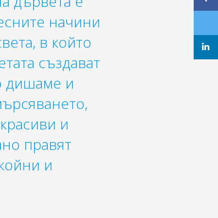
а дървета е
лесните начини
вета, в който
етата създават
о дишаме и
мърсяването,
 красиви и
ано правят
койни и