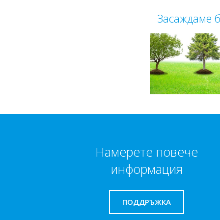
Засаждаме 
Намерете повече
информация
ПОДДРЪЖКА