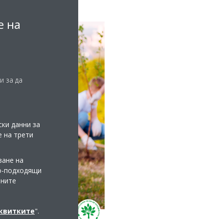
е на
и за да
ки данни за
е на трети
ване на
по-подходящи
мните
сквитките
".