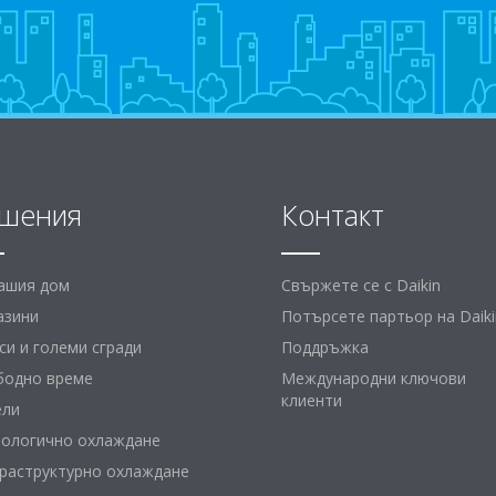
шения
Контакт
вашия дом
Свържете се с Daikin
азини
Потърсете партьор на Daiki
и и големи сгради
Поддръжка
бодно време
Международни ключови
клиенти
ели
нологично охлаждане
раструктурно охлаждане