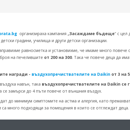
rata.bg
организираха кампания „
Засаждаме бъдеще
“ с цел
 детски градини, училища и други детски организации.
аправихме равносметка и установихме, че имаме много повече о
 броя на печелившите
от 200 на 300
. Така че повече деца да им
ите награди -
въздухопречиствателите на Daikin
от 3 на 5
 въздуха навън, така
въздухопречиствателите на Daikin се 
а се замърси до 4 пъти повече от външния въздух.
ат до минимум симптомите на астма и алергия, като премахват
и са много подходящи за помещения в които се отглеждат деца.