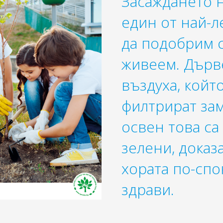
Засаждането н
един от най-
да подобрим с
живеем. Дърв
въздуха, койт
филтрират за
освен това са
зелени, доказ
хората по-спо
здрави.