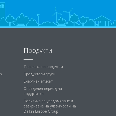
Продукти
Търсачка на продукти
n
Продуктови групи
Енергиен етикет
Определен период на
поддръжка
Политика за уведомяване и
разкриване на уязвимости на
Daikin Europe Group