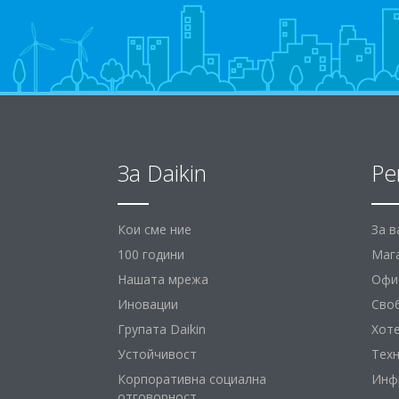
За Daikin
Ре
Кои сме ние
За 
100 години
Маг
Нашата мрежа
Офис
Иновации
Сво
Групата Daikin
Хот
Устойчивост
Тех
Корпоративна социална
Инф
отговорност