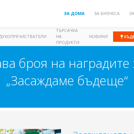
ЗА ДОМА
ЗА БИЗНЕСА
З
ТЪРСАЧКА
ДУХОПРЕЧИСТВАТЕЛИ
НА
НОВИНИ
КЪД
ПРОДУКТИ
ава броя на наградите
„Засаждаме бъдеще“