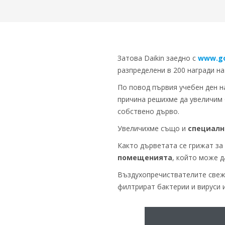
Затова Daikin заедно с
www.go
разпределени в 200 награди на
По повод първия учебен ден н
причина решихме да увеличим
собствено дърво.
Увеличихме също и
специалн
Както дърветата се грижат за
помещенията
, който може д
Въздухопречиствателите свежд
филтрират бактерии и вируси 