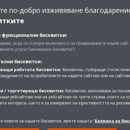
те по-добро изживяване благодарени
итките
и функционални бисквитки:
одими, за да се осигури възможност за придвижване в нашия сайт 
ъжка е от решаващо значение
вените услуги ("минимални бисквитки").
е и поддръжка са изключително важни, така че си струва да р
елни бисквитки:
т се предлага със следпродажбено сервизно обслужване. За да д
ващи работата бисквитки:
бисквитки, събиращи статистичес
 Daikin създаде платформата Stand By Me. Когато климатикът се
оведението на потребителите на нашите сайтове или на сайтов
ция, а по-добра и по-бърза поддръжка от сертифициран сервизен
едомления, когато е време за профилактика.
и / таргетиращи бисквитки:
бисквитки, използвани за показ
наши уебсайтове или на уебсайтове на трети страни, които са 
шите интереси, както и за измерване на ефективността на рекла
те повече за нашите бисквитки, вижте нашата "
Бележка за би