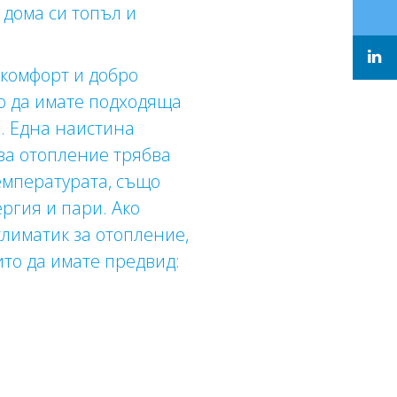
 дома си топъл и
комфорт и добро
но да имате подходяща
. Една наистина
за отопление трябва
емпературата, също
ергия и пари. Ако
лиматик за отопление,
ито да имате предвид: