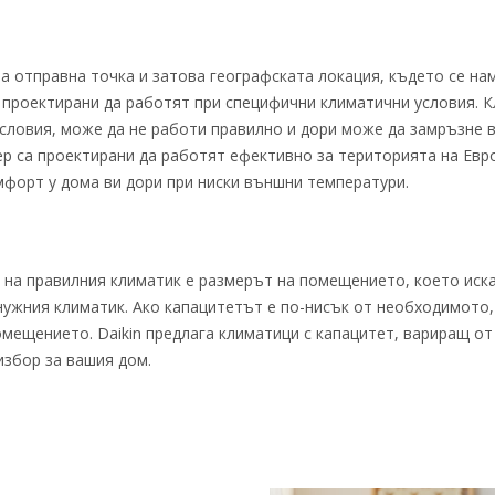
 отправна точка и затова географската локация, където се на
а проектирани да работят при специфични климатични условия. К
ловия, може да не работи правилно и дори може да замръзне в 
ер са проектирани да работят ефективно за територията на Евро
омфорт у дома ви дори при ниски външни температури.
 на правилния климатик е размерът на помещението, което иска
нужния климатик. Ако капацитетът е по-нисък от необходимото,
щението. Daikin предлага климатици с капацитет, вариращ от 2
избор за вашия дом.