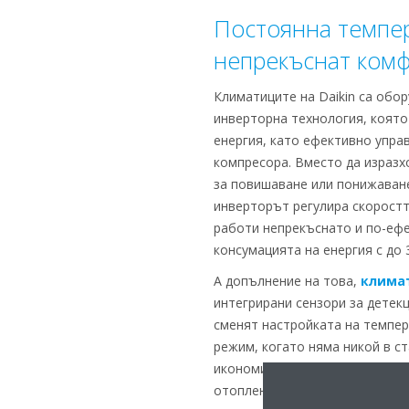
Постоянна темпер
непрекъснат ком
Климатиците на Daikin са обо
инверторна технология, която
енергия, като ефективно упра
компресора. Вместо да изразх
за повишаване или понижаване
инверторът регулира скоростта
работи непрекъснато и по-ефе
консумацията на енергия с до 
А допълнение на това,
климат
интегрирани сензори за детек
сменят настройката на темпе
режим, когато няма никой в ст
икономични от други системи 
отопление в дългосрочен план