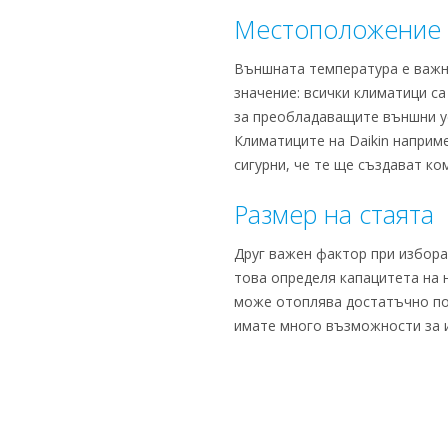
Местоположение
Външната температура е важна
значение: всички климатици с
за преобладаващите външни ус
Климатиците на Daikin наприм
сигурни, че те ще създават к
Размер на стаята
Друг важен фактор при избора
това определя капацитета на 
може отоплява достатъчно поме
имате много възможности за 