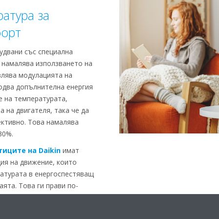
атура за
форт
рудвани със специална
 намалява използването на
влява модулацията на
одва допълнителна енергия
 на температурата,
 на двигателя, така че да
ктивно. Това намалява
30%.
иците на Daikin
имат
ция на движение, които
ратурата в енергоспестяващ
аята. Това ги прави по-
и по-добър избор за
.