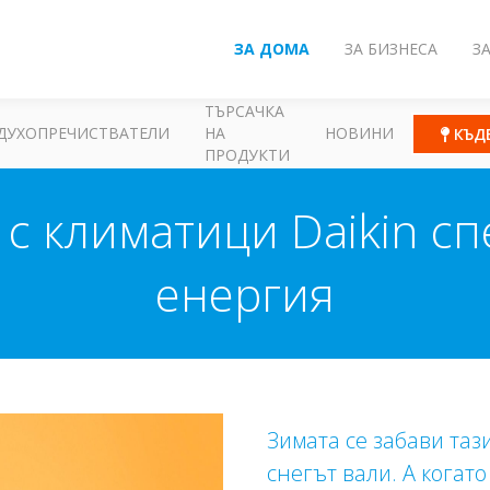
ЗА ДОМА
ЗА БИЗНЕСА
З
ТЪРСАЧКА
ДУХОПРЕЧИСТВАТЕЛИ
НА
НОВИНИ
КЪД
ПРОДУКТИ
с климатици Daikin сп
енергия
Зимата се забави таз
снегът вали. A когат