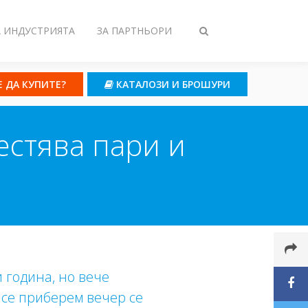
А ИНДУСТРИЯТА
ЗА ПАРТНЬОРИ
Toggle
search
Е ДА КУПИТЕ?
КАТАЛОЗИ И БРОШУРИ
естява пари и
и година, но вече
о се приберем вечер се