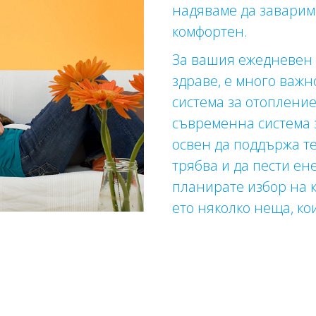
надяваме да заварим
комфортен.
За вашия ежедневен 
здраве, е много важ
система за отопление
съвременна система 
освен да поддържа т
трябва и да пести ен
планирате избор на к
ето няколко неща, ко