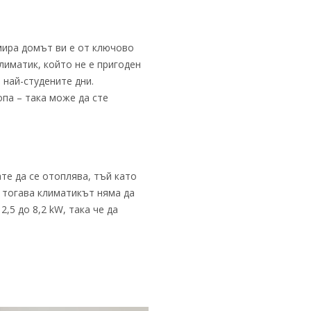
мира домът ви е от ключово
лиматик, който не е пригоден
най-студените дни.
па – така може да сте
те да се отоплява, тъй като
 тогава климатикът няма да
,5 до 8,2 kW, така че да