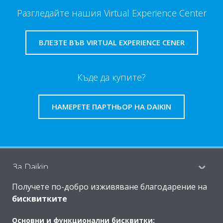
Разгледайте нашия Virtual Experience Center
ВЛЕЗТЕ ВЪВ VIRTUAL EXPERIENCE CENER
Къде да купите?
НАМЕРЕТЕ ПАРТНЬОР НА DAIKIN
За Daikin
Получете по-добро изживяване благодарение на
бисквитките
Решения
Основни и функционални бисквитки: