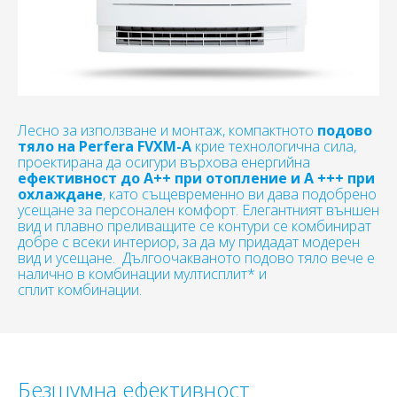
Лесно за използване и монтаж, компактното
подово
тяло на Perfera FVXM-A
крие технологична сила,
проектирана да осигури върхова енергийна
ефективност до A++ при отопление и A +++ при
охлаждане
, като същевременно ви дава подобрено
усещане за персонален комфорт. Елегантният външен
вид и плавно преливащите се контури се комбинират
добре с всеки интериор, за да му придадат модерен
вид и усещане. Дългоочакваното подово тяло вече е
налично в комбинации мултисплит* и
сплит комбинации.
Безшумна ефективност