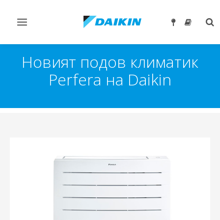
Превключване
Tog
на
sea
навигация
Новият подов климатик
Perfera на Daikin