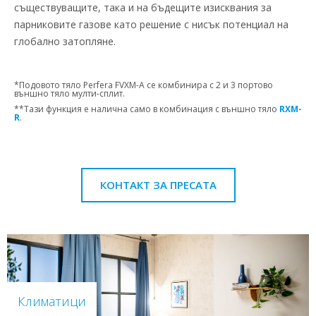
съществуващите, така и на бъдещите изисквания за
парниковите газове като решение с нисък потенциал на
глобално затопляне.
*Подовото тяло Perfera FVXM-A се комбинира с 2 и 3 портово
външно тяло мулти-сплит.
**Тази функция е налична само в комбинация с външно тяло
RXM-
R
.
КОНТАКТ ЗА ПРЕСАТА
Климатици