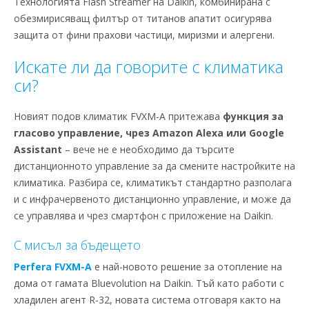
Технологията Flash Streamer на Daikin, комбинирана с
обезмирисяващ филтър от титанов апатит осигурява
защита от фини прахови частици, миризми и алергени.
Искате ли да говорите с климатика
си?
Новият подов климатик FVXM-A притежава
функция за
гласово управление, чрез Amazon Alexa или Google
Assistant
– вече не е необходимо да търсите
дистанционното управление за да смените настройките на
климатика. Разбира се, климатикът стандартно разполага
и с инфрачервеното дистанционно управление, и може да
се управлява и чрез смартфон с приложение на Daikin.
С мисъл за бъдещето
Perfera FVXM-A
е най-новото решение за отопление на
дома от гамата Bluevolution на Daikin. Тъй като работи с
хладилен агент R-32, новата система отговаря както на