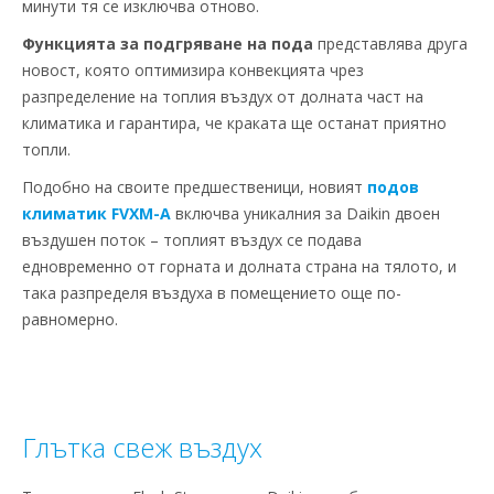
минути тя се изключва отново.
Функцията за подгряване на пода
представлява друга
новост, която оптимизира конвекцията чрез
разпределение на топлия въздух от долната част на
климатика и гарантира, че краката ще останат приятно
топли.
Подобно на своите предшественици, новият
подов
климатик FVXM-A
включва уникалния за Daikin двоен
въздушен поток – топлият въздух се подава
едновременно от горната и долната страна на тялото, и
така разпределя въздуха в помещението още по-
равномерно.
Глътка свеж въздух