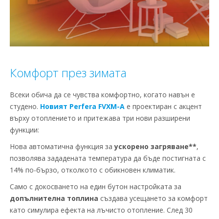
Комфорт през зимата
Всеки обича да се чувства комфортно, когато навън е
студено.
Новият Perfera FVXM-A
е проектиран с акцент
върху отоплението и притежава три нови разширени
функции:
Нова автоматична функция за
ускорено загряване**
,
позволява зададената температура да бъде постигната с
14% по-бързо, отколкото с обикновен климатик.
Само с докосването на един бутон настройката за
допълнителна топлина
създава усещането за комфорт
като симулира ефекта на лъчисто отопление. След 30