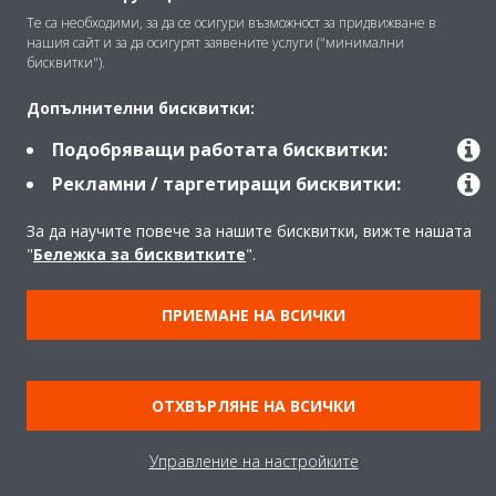
Те са необходими, за да се осигури възможност за придвижване в
Контакт
нашия сайт и за да осигурят заявените услуги ("минимални
бисквитки").
Допълнителни бисквитки:
Продукти
Подобряващи работата бисквитки:
Рекламни / таргетиращи бисквитки:
Copyright © Daikin
За да научите повече за нашите бисквитки, вижте нашата
Правна информация
Забележка относно бисквитките
"
Бележка за бисквитките
".
Политика за защита на данните
Корпоративна етика
Общи условия
Data Act
ПРИЕМАНЕ НА ВСИЧКИ
ОТХВЪРЛЯНЕ НА ВСИЧКИ
Управление на настройките