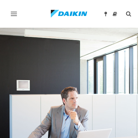
Превключване
Togg
на
sear
навигация