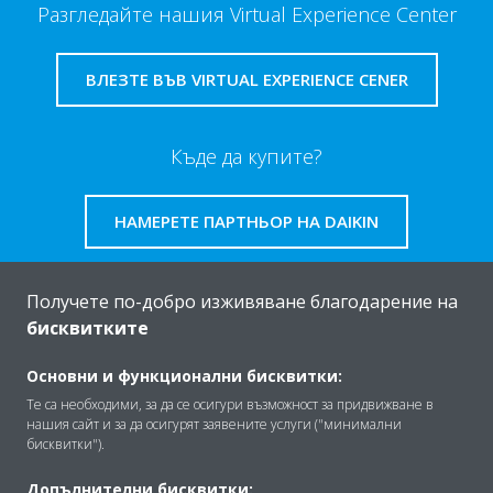
Разгледайте нашия Virtual Experience Center
ВЛЕЗТЕ ВЪВ VIRTUAL EXPERIENCE CENER
Къде да купите?
НАМЕРЕТЕ ПАРТНЬОР НА DAIKIN
Получете по-добро изживяване благодарение на
бисквитките
За Daikin
Основни и функционални бисквитки:
Те са необходими, за да се осигури възможност за придвижване в
нашия сайт и за да осигурят заявените услуги ("минимални
Решения
бисквитки").
Допълнителни бисквитки: