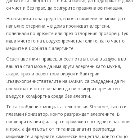
дрехите си след като сте били навън, да поддържате дома
си чист и без прах, да осигурите правилна вентилация.
Но въпреки това средата, в която живеем не може да е
напълно стерилна – в дома проникват алергени,
полепнали по дрехите или през отворения прозорец. Тук
идва мястото на въздухопречиствателите, като част от
мерките в борбата с алергиите.
Освен цветният прашец внесен отвън, във въздуха във
вашата стая може да има други алергени като мухъл,
акари, прах и освен това вируси и бактерии.
Въздухопречиствателите на DAIKIN са създадени да ги
премахват и по този начин да ви осигурят пречистен
въздух и комфортна среда без алергии.
Те са снабдени с мощната технология Streamer, както и
плазмен йонизатор, които разграждат алергените. В
предварителния филтър се прамахват по-едрите частици
и прах, а филтърът от титаниев апатит разгражда
миризмите и вредните химически вещества, които също