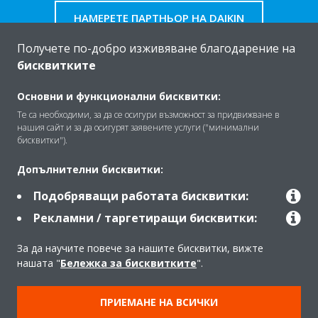
НАМЕРЕТЕ ПАРТНЬОР НА DAIKIN
Получете по-добро изживяване благодарение на
бисквитките
Основни и функционални бисквитки:
За Daikin
Те са необходими, за да се осигури възможност за придвижване в
нашия сайт и за да осигурят заявените услуги ("минимални
бисквитки").
Решения
Допълнителни бисквитки:
Подобряващи работата бисквитки:
Контакт
Рекламни / таргетиращи бисквитки:
За да научите повече за нашите бисквитки, вижте
Продукти
нашата "
Бележка за бисквитките
".
ПРИЕМАНЕ НА ВСИЧКИ