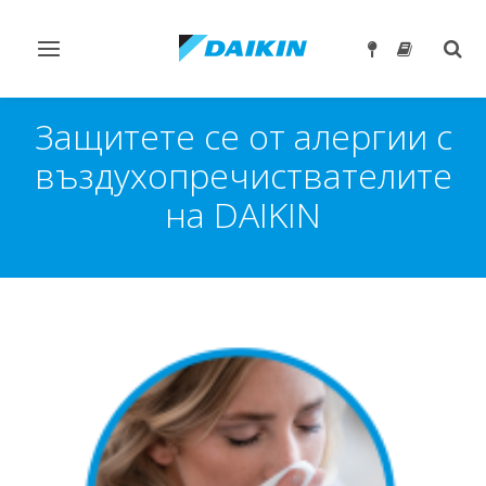
Превключване
Togg
на
sear
навигация
Защитете се от алергии с
въздухопречиствателите
на DAIKIN