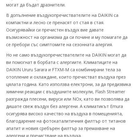
могат да бъдат дразнители.
В допълнение въздухопречиствателите на DAIKIN са
компактни и лесно се пренасят от стая в стая.
Осигурявайки си пречистен въздух вие давате
възможност на организма да си почине и му помагате да
се пребори със симптомите на сезонната алергия.
Но не само въздухопречиствателите на DAIKIN могат да
ви помогнат в борбата с алергиите. Климатиците на
DAIKIN Ururu Sarara и FTXM-М са комбинирани тела за
отопление и охлаждане, които пречистват въздуха през
цялата година. Като използва електрони, за да предизвика
химични реакции с въздушните молекули, Flash Streamer
разгражда плесени, вируси или NOx, като ви позволява да
дишате свеж въздух без алергени. А климатикът Emura
осигурява високо качество на въздуха в помещенията,
благодарение на фотокаталитичния филтър от титанов
апатит и новия сребърен филтър за премахване на
алергени и пречистване на въздуха.