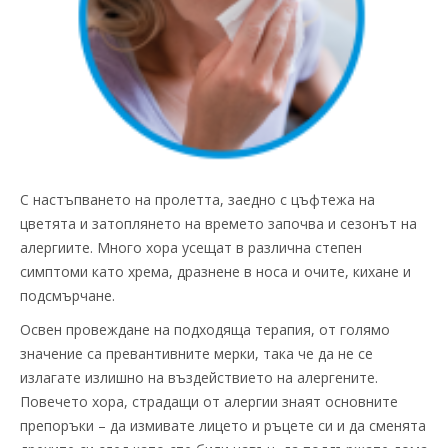
С настъпването на пролетта, заедно с цъфтежа на
цветята и затоплянето на времето започва и сезонът на
алергиите. Много хора усещат в различна степен
симптоми като хрема, дразнене в носа и очите, кихане и
подсмърчане.
Освен провеждане на подходяща терапия, от голямо
значение са превантивните мерки, така че да не се
излагате излишно на въздействието на алергените.
Повечето хора, страдащи от алергии знаят основните
препоръки – да измивате лицето и ръцете си и да сменята