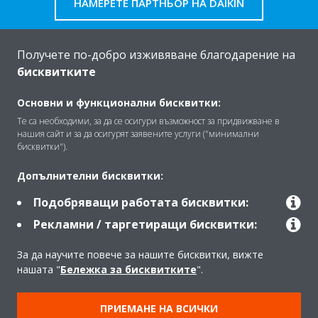
НАМЕРЕТЕ ПАРТНЬОР НА DAIKIN
Получете по-добро изживяване благодарение на
бисквитките
За Daikin
Основни и функционални бисквитки:
Те са необходими, за да се осигури възможност за придвижване в
нашия сайт и за да осигурят заявените услуги ("минимални
Решения
бисквитки").
Допълнителни бисквитки:
Контакт
Подобряващи работата бисквитки:
Рекламни / таргетиращи бисквитки:
Продукти
За да научите повече за нашите бисквитки, вижте
нашата "
Бележка за бисквитките
".
Copyright © Daikin
ПРИЕМАНЕ НА ВСИЧКИ