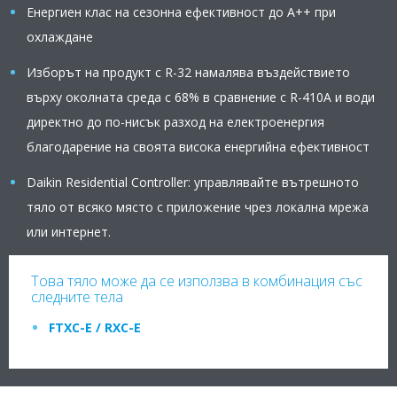
Енергиен клас на сезонна ефективност до А++ при
охлаждане
Изборът на продукт с R-32 намалява въздействието
върху околната среда с 68% в сравнение с R-410A и води
директно до по-нисък разход на електроенергия
благодарение на своята висока енергийна ефективност
Daikin Residential Controller: управлявайте вътрешното
тяло от всяко място с приложение чрез локална мрежа
или интернет.
Това тяло може да се използва в комбинация със
следните тела
FTXC-E / RXC-E