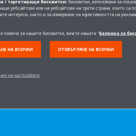
и / таргетиращи бисквитки:
бисквитки, използвани за показ
наши уебсайтове или на уебсайтове на трети страни, които са 
шите интереси, както и за измерване на ефективността на рекла
?
те повече за нашите бисквитки, вижте нашата "
Бележка за би
ознат и като “термопомпа”. Той просто извлича топлината от въ
НЕ НА ВСИЧКИ
ОТХВЪРЛЯНЕ НА ВСИЧКИ
хвърля в помещенията като използва хладилен агент да затопли
ермопомпите са ефективен начин да запазите топлината във ваши
ние на настройките
АУЧЕТЕ ПОВЕЧЕ ЗА НАШАТА БОГАТА ГАМА ОТ ТЕРМОПОМ