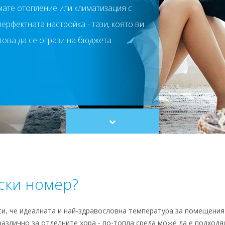
мате отопление или климатизация с
ерфектната настройка - тази, която ви
това да се отрази на бюджета.
Scroll
to
content
ски номер?
си, че идеалната и най-здравословна температура за помещения 
 различно за отделните хора - по-топла среда може да е подходя