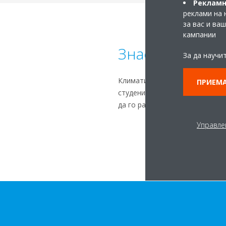
Рекламн
реклами на 
за вас и ва
кампании
Знаете ли, че...
За да научи
Климатик с обърнат цикъл е п
ПРИЕМА
студените зимни нощи, и я пре
да го разпредели в стаята. Т
Управле
Н