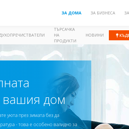
ЗА ДОМА
ЗА БИЗНЕСА
З
ТЪРСАЧКА
ДУХОПРЕЧИСТВАТЕЛИ
НА
НОВИНИ
КЪД
ПРОДУКТИ
лната
а вашия дом
те уюта през зимата без да
ратура - това е особено валидно за