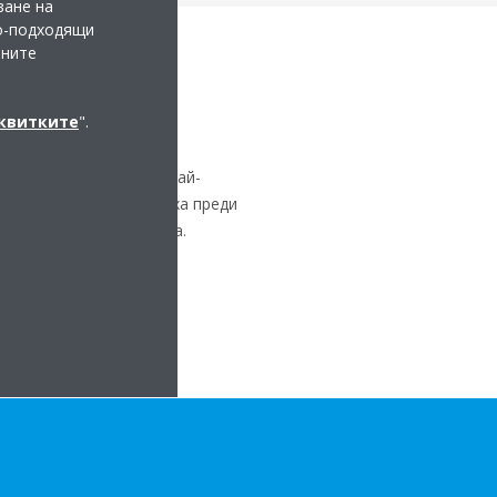
ване на
по-подходящи
мните
сквитките
".
ншния въздух, дори в най-
 (или да охлади) въздуха преди
я дом през цялата зима.
ПИ