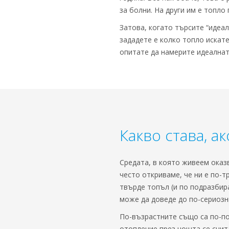
за болни. На други им е топло
Затова, когато търсите “идеа
зададете е колко топло искате
опитате да намерите идеалната
Какво става, а
Средата, в която живеем оказ
често откриваме, че ни е по-т
твърде топъл (и по подразбира
може да доведе до по-сериозн
По-възрастните също са по-по
отопление през нощта се счит