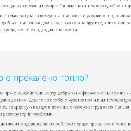
 през цялото време и намират “нормалната температура” за твър
лна” температура за комфорта във вашето домакинство, първият
 да бъде във вашия дом за вас, както и за другите, които живеят
 среда, която е подходяща за всички.
ко е прекалено топло?
ва пряко въздействие върху доброто ни физическо състояние - и
рудно да спим. Децата са особено чувствителни към температура
не, твърде сух) въздух в дома ще отключи затруднения с дишан
и респираторни проблеми.
датливи на здравословни проблеми поради прекалено отоплена
а за фактор, който допринася за сериозни проблеми като сърдеч