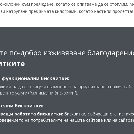
по-склонни към преяждане, когато се опитваме да се стоплим. 
ези натрупани през зимата килограми, когато настъпи пролетта!
те по-добро изживяване благодарени
авилната температура, която н
итките
и функционални бисквитки:
одими, за да се осигури възможност за придвижване в нашия сайт 
, “правилната” температура ще зависи от вашето домакинство. 
вените услуги ("минимални бисквитки").
ще сте с една крачка напред, но също така би било добре да у
верите дали имате достатъчно леки завивки и да настроите тер
елни бисквитки:
диапазон. Не забравяйте - не можете да контролирате сезоните
ващи работата бисквитки:
бисквитки, събиращи статистичес
оведението на потребителите на нашите сайтове или на сайтов