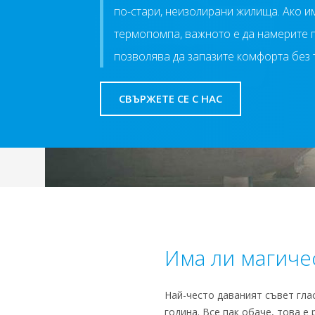
по-стари, неизолирани жилища. Ако и
термопомпа, важното е да намерите п
позволява да запазите комфорта без 
СВЪРЖЕТЕ СЕ С НАС
Има ли магиче
Най-често даваният съвет гла
година. Все пак обаче, това е