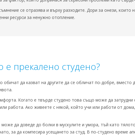
ъмнение се отразява и върху разходите. Дори за онези, които 
енни ресурси за ненужно отопление.
ко е прекалено студено?
о обичат да казват на другите да се обличат по-добре, вместо 
ивота.
мфорта. Когато е твърде студено това също може да затрудни с
ли работа. Ако живеете с някой, който учи или работи от дома,
 може да доведе до болки в мускулите и умора, тъй като тялото
нато, за да компесира усещането за студ. В по-студено време а