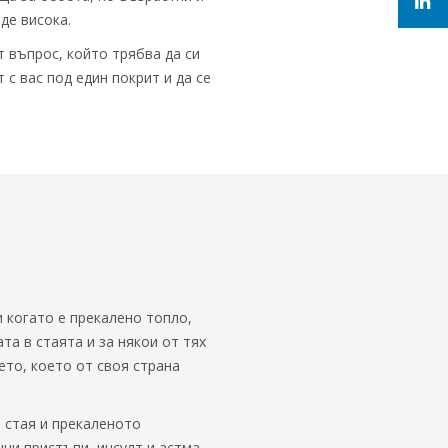
де висока.
 въпрос, който трябва да си
 с вас под един покрит и да се
 когато е прекалено топло,
та в стаята и за някои от тях
ето, което от своя страна
 стая и прекаленото
ни пристъпи, инсулт и астма.