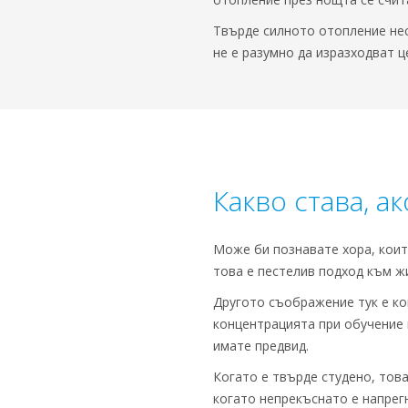
Твърде силното отопление нес
не е разумно да изразходват ц
Какво става, а
Може би познавате хора, коит
това е пестелив подход към ж
Другото съображение тук е ко
концентрацията при обучение и
имате предвид.
Когато е твърде студено, това
когато непрекъснато е напрег