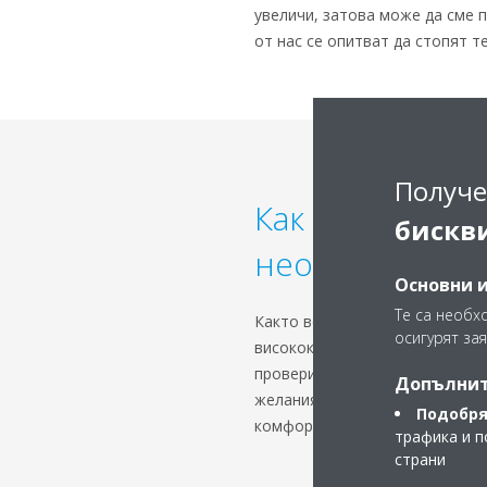
увеличи, затова може да сме 
от нас се опитват да стопят т
Получе
Как получим пр
бискв
необходима?
Основни 
Те са необх
Както вече посочихме по-горе
осигурят зая
висококачествен климатик вие 
проверите изолацията, да про
Допълнит
желания от вас температурен 
Подобря
комфорта във вашия дом.
трафика и п
страни