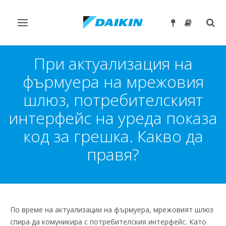
Превключване
Togg
на
sear
навигация
При актуализация на
фърмуера на мрежовия
шлюз, потребителският
интерфейс на уреда показа
код за грешка. Какво да
правя?
По време на актуализации на фърмуера, мрежовият шлюз
спира да комуникира с потребителския интерфейс. Като