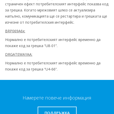
страничен ефект потребителският интерфейс показва код
за грешка. Когато мрежовият шлюз се актуализира
напълно, комуникацията ще се рестартира и грешката ще
изчезне от потребителския интерфейс.
BRP069A6x:
Нормално е потребителският интерфейс временно да
покаже код за грешка “U8-01”.
DRGATEWAYAA:
Нормално е потребителският интерфейс временно да
покаже код за грешка “U4-66”.
Намерете повече информация
ПОДДРЪЖКА