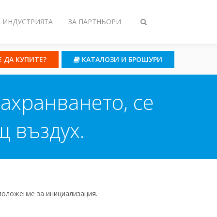
А ИНДУСТРИЯТА
ЗА ПАРТНЬОРИ
Toggle
search
Е ДА КУПИТЕ?
КАТАЛОЗИ И БРОШУРИ
ахранването, се
щ въздух.
положение за инициализация.