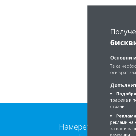
Получе
бискв
Основни 
Те са необх
осигурят зая
Допълнит
Подобря
трафика и п
страни
Рекламн
реклами на 
Намерете повече
за вас и ва
кампании