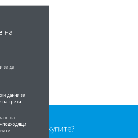
е на
и за да
ки данни за
е на трети
ване на
по-подходящи
Къде да купите?
мните