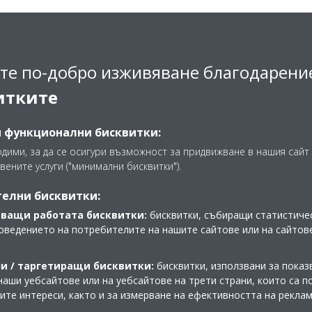
те по-добро изживяване благодарени
итките
и функционални бисквитки:
одими, за да се осигури възможност за придвижване в нашия сайт 
вените услуги ("минимални бисквитки").
елни бисквитки:
ващи работата бисквитки:
бисквитки, събиращи статистичес
оведението на потребителите на нашите сайтове или на сайтов
и / таргетиращи бисквитки:
бисквитки, използвани за показ
наши уебсайтове или на уебсайтове на трети страни, които са 
Разгледайте нашия Virtual
шите интереси, както и за измерване на ефективността на рекла