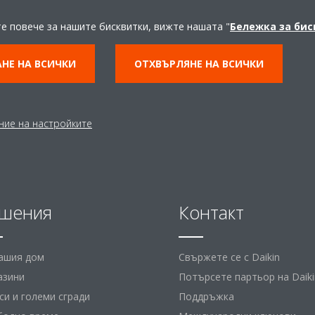
Experience Center
те повече за нашите бисквитки, вижте нашата "
Бележка за би
ВЛЕЗТЕ ВЪВ VIRTUAL EXPERIENCE CENER
НЕ НА ВСИЧКИ
ОТХВЪРЛЯНЕ НА ВСИЧКИ
ние на настройките
шения
Контакт
вашия дом
Свържете се с Daikin
азини
Потърсете партьор на Daiki
и и големи сгради
Поддръжка