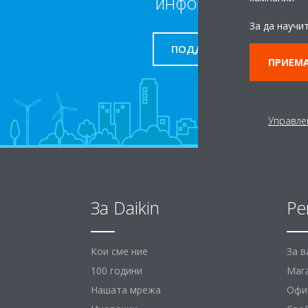
информация
За да научи
ПОДДРЪЖКА
ПРИЕМА
Управле
За Daikin
Ре
Кои сме ние
За 
100 години
Маг
Нашата мрежа
Офис