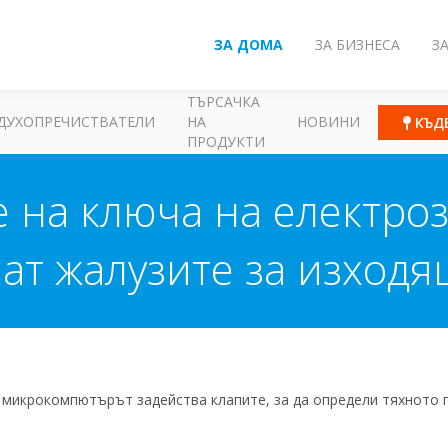
ЗА ДОМА
ЗА БИЗНЕСА
З
ТЪРСАЧКА
ДУХОПРЕЧИСТВАТЕЛИ
НА
НОВИНИ
КЪД
ПРОДУКТИ
 на ключа на електроз
ат жалузите за изходя
 микрокомпютърът задейства клапите, за да определи тяхното 