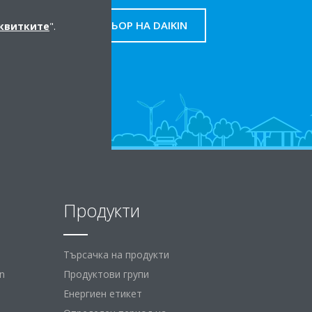
НАМЕРЕТЕ ПАРТНЬОР НА DAIKIN
сквитките
".
Продукти
Търсачка на продукти
n
Продуктови групи
Енергиен етикет