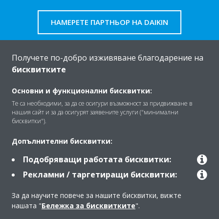
НАМЕРЕТЕ ПАРТНЬОР НА DAIKIN
Получете по-добро изживяване благодарение на
бисквитките
За Daikin
Основни и функционални бисквитки:
Те са необходими, за да се осигури възможност за придвижване в
нашия сайт и за да осигурят заявените услуги ("минимални
Решения
бисквитки").
Допълнителни бисквитки:
Контакт
Подобряващи работата бисквитки:
Рекламни / таргетиращи бисквитки:
Продукти
За да научите повече за нашите бисквитки, вижте
нашата "
Бележка за бисквитките
".