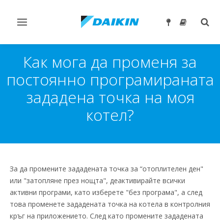
Превключване
Togg
на
sear
навигация
Как мога да променя за
постоянно програмираната
зададена точка на моя
котел?
За да промените зададената точка за “отоплителен ден"
или "затопляне през нощта", деактивирайте всички
активни програми, като изберете "без програма", а след
това променете зададената точка на котела в контролния
кръг на приложението. След като промените зададената