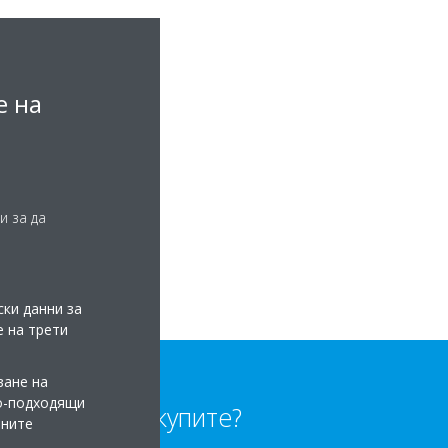
е на
и за да
ки данни за
е на трети
ване на
по-подходящи
Къде да купите?
мните