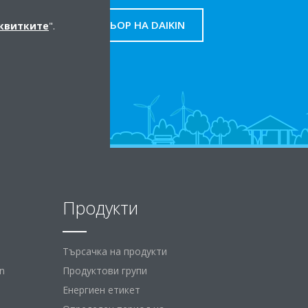
НАМЕРЕТЕ ПАРТНЬОР НА DAIKIN
сквитките
".
Продукти
Търсачка на продукти
n
Продуктови групи
Енергиен етикет