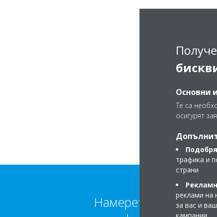
Получе
бискв
Основни 
Те са необх
осигурят зая
Допълнит
Подобря
трафика и п
страни
Рекламн
реклами на 
Намерете повече
за вас и ва
кампании