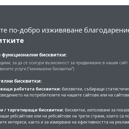
те по-добро изживяване благодарени
итките
и функционални бисквитки:
одими, за да се осигури възможност за придвижване в нашия сайт 
вените услуги ("минимални бисквитки").
елни бисквитки:
ващи работата бисквитки:
бисквитки, събиращи статистичес
оведението на потребителите на нашите сайтове или на сайтов
и / таргетиращи бисквитки:
бисквитки, използвани за показ
наши уебсайтове или на уебсайтове на трети страни, които са 
Разгледайте нашия Virtual
шите интереси, както и за измерване на ефективността на рекла