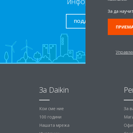
информация
За да научи
ПОДДРЪЖКА
ПРИЕМА
Управле
За Daikin
Ре
Кои сме ние
За 
100 години
Маг
Нашата мрежа
Офис