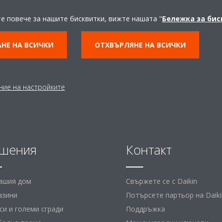
Experience Center
те повече за нашите бисквитки, вижте нашата "
Бележка за би
ВЛЕЗТЕ ВЪВ VIRTUAL EXPERIENCE CENER
НЕ НА ВСИЧКИ
ОТХВЪРЛЯНЕ НА ВСИЧКИ
ние на настройките
шения
Контакт
вашия дом
Свържете се с Daikin
азини
Потърсете партьор на Daiki
и и големи сгради
Поддръжка