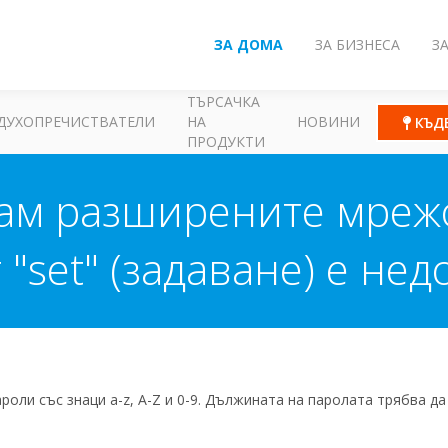
ЗА ДОМА
ЗА БИЗНЕСА
З
ТЪРСАЧКА
ДУХОПРЕЧИСТВАТЕЛИ
НА
НОВИНИ
КЪД
ПРОДУКТИ
дам разширените мреж
 "set" (задаване) е нед
роли със знаци a-z, A-Z и 0-9. Дължината на паролата трябва да