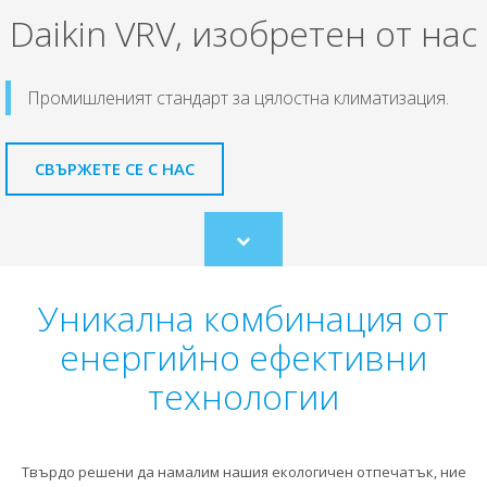
Daikin VRV, изобретен от нас
Промишленият стандарт за цялостна климатизация.
СВЪРЖЕТЕ СЕ С НАС
Scroll
to
content
Уникална комбинация от
енергийно ефективни
технологии
Твърдо решени да намалим нашия екологичен отпечатък, ние