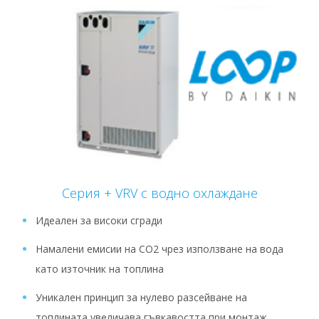
Серия + VRV с водно охлаждане
Идеален за високи сгради
Намалени емисии на CO2 чрез използване на вода
като източник на топлина
Уникален принцип за нулево разсейване на
топлината увеличава гъвкавостта при монтаж