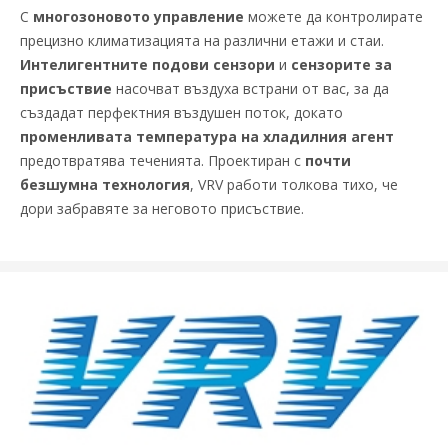
С
многозоновото управление
можете да контролирате
прецизно климатизацията на различни етажи и стаи.
Интелигентните подови сензори
и
сензорите за
присъствие
насочват въздуха встрани от вас, за да
създадат перфектния въздушен поток, докато
променливата температура на хладилния агент
предотвратява теченията. Проектиран с
почти
безшумна технология
, VRV работи толкова тихо, че
дори забравяте за неговото присъствие.