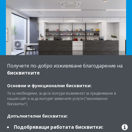
Получете по-добро изживяване благодарение на
бисквитките
Основни и функционални бисквитки:
Те са необходими, за да се осигури възможност за придвижване в
нашия сайт и за да осигурят заявените услуги ("минимални
бисквитки").
Допълнителни бисквитки:
Прецизното многозоново управление
ви позволява
Подобряващи работата бисквитки: