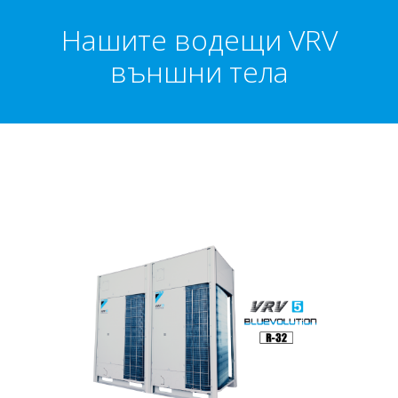
Нашите водещи VRV
външни тела