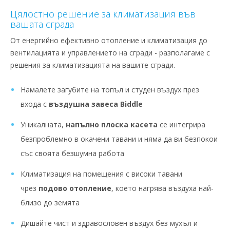
Цялостно решение за климатизация във
вашата сграда
От енергийно ефективно отопление и климатизация до
вентилацията и управлението на сгради - разполагаме с
решения за климатизацията на вашите сгради.
Намалете загубите на топъл и студен въздух през
входа с
въздушна завеса Biddle
Уникалната,
напълно плоска касета
се интегрира
безпроблемно в окачени тавани и няма да ви безпокои
със своята безшумна работа
Климатизация на помещения с високи тавани
чрез
подово отопление
, което нагрява въздуха най-
близо до земята
Дишайте чист и здравословен въздух без мухъл и