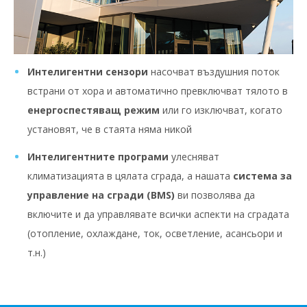
Интелигентни сензори
насочват въздушния поток
встрани от хора и автоматично превключват тялото в
енергоспестяващ режим
или го изключват, когато
установят, че в стаята няма никой
Интелигентните програми
улесняват
климатизацията в цялата сграда, а нашата
система за
управление на сгради (BMS)
ви позволява да
включите и да управлявате всички аспекти на сградата
(отопление, охлаждане, ток, осветление, асансьори и
т.н.)