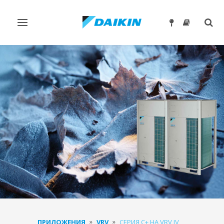
Превключване
Togg
на
sear
навигация
ПРИЛОЖЕНИЯ
VRV
СЕРИЯ С+ НА VRV IV