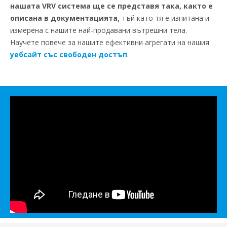
нашата VRV система ще се представя така, както е
описана в документацията,
тъй като тя е изпитана и
измерена с нашите най-продавани вътрешни тела.
Научете повече за нашите ефективни агрегати на нашия
уебсайт със свободен достъп
.