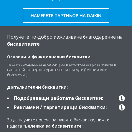
НАМЕРЕТЕ ПАРТНЬОР НА DAIKIN
Получете по-добро изживяване благодарение на
бисквитките
За Daikin
Основни и функционални бисквитки:
Те са необходими, за да се осигури възможност за придвижване в
нашия сайт и за да осигурят заявените услуги ("минимални
Решения
бисквитки").
Допълнителни бисквитки:
Контакт
Подобряващи работата бисквитки:
Рекламни / таргетиращи бисквитки:
Продукти
За да научите повече за нашите бисквитки, вижте
нашата "
Бележка за бисквитките
".