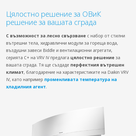
Цялостно решение за ОВиК
решение за вашата сграда
С възможност за лесно свързване
с набор от стилни
вътрешни тела, хидравлични модули за гореща вода,
въздушни завеси Biddle и вентилационни агрегати,
серията С+ на VRV IV предлага
цялостно решение
за
вашата сграда. Тя ще създаде
перфектния вътрешен
климат
, благодарение на характеристиките на Daikin VRV
IV, като например
променливата температура на
хладилния агент
.