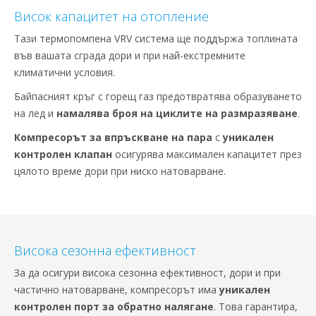
Висок капацитет на отопление
Тази термопомпена VRV система ще поддържа топлината
във вашата сграда дори и при най-екстремните
климатични условия.
Байпасният кръг с горещ газ предотвратява образуването
на лед и
намалява броя на циклите на размразяване
.
Компресорът за впръскване на пара
с
уникален
контролен клапан
осигурява максимален капацитет през
цялото време дори при ниско натоварване.
Висока сезонна ефективност
За да осигури висока сезонна ефективност, дори и при
частично натоварване, компресорът има
уникален
контролен порт за обратно налягане
. Това гарантира,